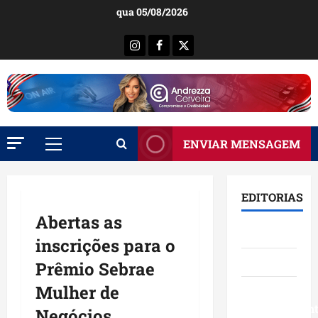
Ir
qua 05/08/2026
para
o
Instagram
Facebook
X
conteúdo
ENVIAR MENSAGEM
Menu
principal
EDITORIAS
Abertas as
Brasil
inscrições para o
Destaques
Prêmio Sebrae
Mulher de
Eventos e
Entretenimen
Negócios