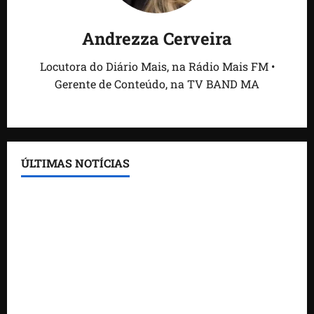
Andrezza Cerveira
Locutora do Diário Mais, na Rádio Mais FM •
Gerente de Conteúdo, na TV BAND MA
ÚLTIMAS NOTÍCIAS
Feira do Empreendedor traz inteligência artificial e
novas tecnologias para impulsionar o agronegócio
Maranhão tem quase mil nomes em lista de
gestores públicos com contas julgadas irregulares
DNIT alerta para manutenção na ponte sobre
Estreito dos Mosquitos nesta quinta-feira