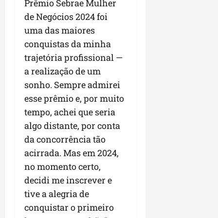
Prêmio Sebrae Mulher
n
de Negócios 2024 foi
e
uma das maiores
g
ó
conquistas da minha
c
trajetória profissional —
i
a realização de um
o
sonho. Sempre admirei
s
esse prêmio e, por muito
ter
tempo, achei que seria
04/08/202
algo distante, por conta
da concorrência tão
acirrada. Mas em 2024,
no momento certo,
decidi me inscrever e
tive a alegria de
conquistar o primeiro