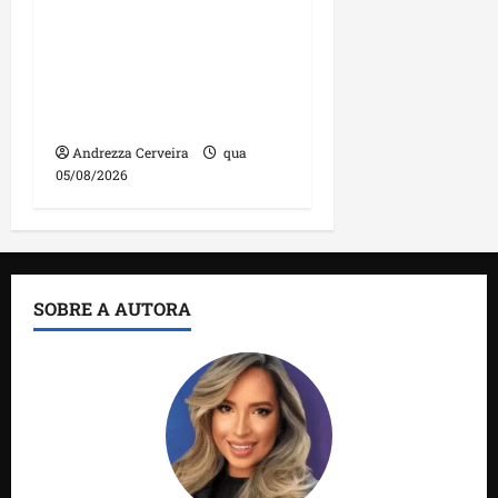
DNIT alerta para
manutenção na ponte
sobre Estreito dos
Mosquitos nesta quinta-
feira
Andrezza Cerveira
qua
05/08/2026
SOBRE A AUTORA