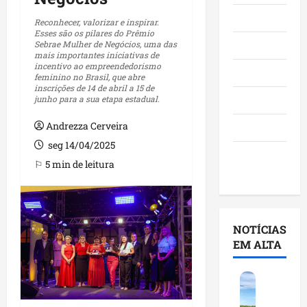
Maranhão
Reconhecer, valorizar e inspirar.
Esses são os pilares do Prêmio
Sebrae Mulher de Negócios, uma das
Negócios
mais importantes iniciativas de
incentivo ao empreendedorismo
Polícia
feminino no Brasil, que abre
inscrições de 14 de abril a 15 de
junho para a sua etapa estadual.
Política
Andrezza Cerveira
Saúde
seg 14/04/2025
Últimas
⚐ 5 min de leitura
Notícias
NOTÍCIAS
EM ALTA
F
e