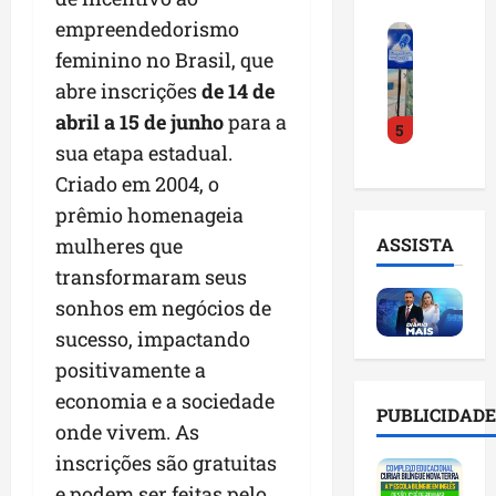
o
a
i
i
empreendedorismo
F
d
r
l
n
e
feminino no Brasil, que
e
a
n
t
i
D
m
o
abre inscrições
de 14 de
e
r
r
a
m
l
abril a 15 de junho
para a
5
a
.
n
e
i
sua etapa estadual.
d
J
u
s
g
o
u
Criado em 2004, o
t
e
ê
E
l
e
m
n
prêmio homenageia
m
i
n
l
c
ASSISTA
mulheres que
p
n
ç
i
i
transformaram seus
r
h
ã
s
a
e
o
o
sonhos em negócios de
t
a
e
e
n
a
r
sucesso, impactando
n
v
a
d
t
positivamente a
d
i
p
e
i
e
economia e a sociedade
t
o
g
f
PUBLICIDADE
d
a
n
e
onde vivem. As
i
o
r
t
s
c
inscrições são gratuitas
r
e
e
t
i
e podem ser feitas pelo