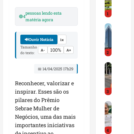
i
r
pessoas lendo esta
1
a
🟢
4
matéria agora
d
M
o
a
E
r
🔊
Ouvir Notícia
m
1x
a
p
Tamanho
100%
A-
A+
2
n
r
do texto:
h
e
D
ã
e
📅 14/04/2025 17h29
N
o
n
I
t
d
Reconhecer, valorizar e
T
e
e
inspirar. Esses são os
3
a
m
d
l
q
o
pilares do Prêmio
G
e
u
r
Sebrae Mulher de
e
r
a
t
Negócios, uma das mais
s
t
s
r
t
a
importantes iniciativas
e
a
4
ã
p
m
z
de incentivo ao