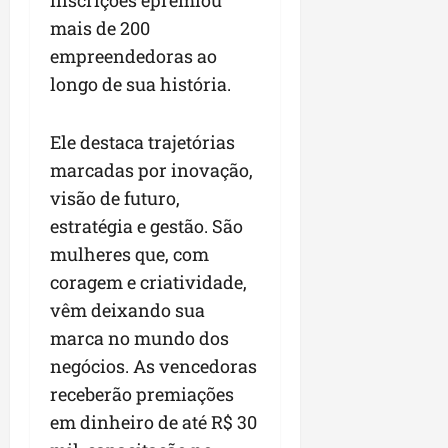
inscrições epremiou
a
a
l
i
j
r
mais de 200
e
a
t
u
a
empreendedoras ao
e
r
o
l
i
s
i
longo de sua história.
s
g
m
t
z
n
a
p
ú
a
e
d
u
Ele destaca trajetórias
d
c
s
a
l
i
marcadas por inovação,
o
t
s
s
o
m
a
i
visão de futuro,
i
d
u
q
r
o
estratégia e gestão. São
e
n
u
r
n
mulheres que, com
p
i
i
e
a
o
d
coragem e criatividade,
n
g
r
d
a
t
u
o
vêm deixando sua
c
d
a
l
a
marca no mundo dos
a
e
-
a
g
negócios. As vencedoras
s
d
f
r
r
t
o
e
receberão premiações
e
o
p
N
i
s
n
em dinheiro de até R$ 30
a
o
r
e