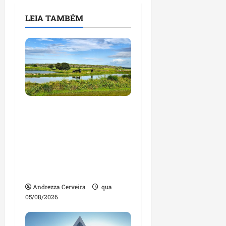
LEIA TAMBÉM
Feira do Empreendedor
traz inteligência
artificial e novas
tecnologias para
impulsionar o
agronegócio
Andrezza Cerveira
qua
05/08/2026