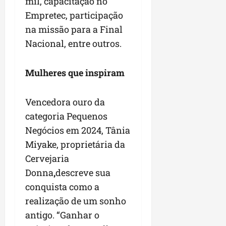
mil, capacitação no
r
v
a
g
qua
a
Empretec, participação
o
ó
05/08/202
i
H
na missão para a Final
c
qua
m
o
05/08/202
i
Nacional, entre outros.
p
r
o
u
i
l
z
Mulheres que inspiram
qua
s
o
05/08/202
i
n
Vencedora ouro da
o
t
n
e
categoria Pequenos
a
Negócios em 2024, Tânia
r
ter
Miyake, proprietária da
p
04/08/202
Cervejaria
e
q
Donna
,
descreve sua
u
conquista como a
e
realização de um sonho
n
o
antigo. “Ganhar o
s