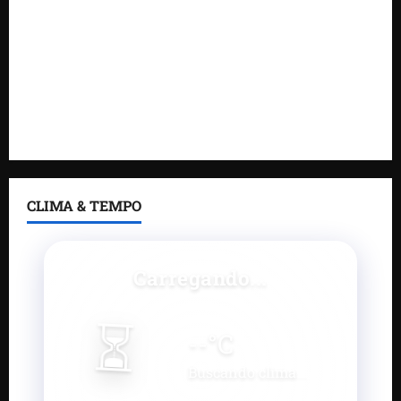
Gestão de Dr. Julinho evita retirada de famílias e
regulariza comunidade do Novo Horizonte
Feira do Empreendedor 2026 abre sala de imprensa
e estúdio de podcast para impulsionar pequenos
negócios
CLIMA & TEMPO
Carregando...
⏳
--
°C
Buscando clima...