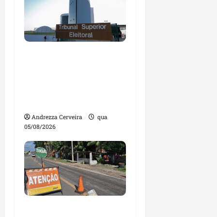
Maranhão tem quase
mil nomes em lista de
gestores públicos com
contas julgadas
irregulares
Andrezza Cerveira
qua
05/08/2026
DNIT alerta para