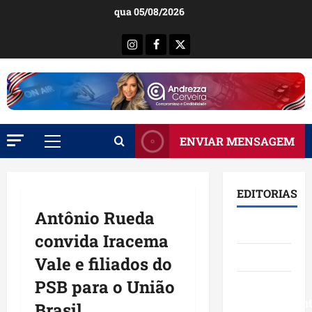
Ir
qua 05/08/2026
para
o
Instagram
Facebook
X
conteúdo
ENVIAR MENSAGEM
Menu
principal
EDITORIAS
Antônio Rueda
Brasil
convida Iracema
Destaques
Vale e filiados do
PSB para o União
Eventos e
Entretenimen
Brasil