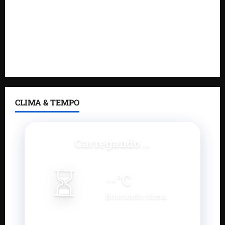
Gestão de Dr. Julinho evita retirada de famílias e
regulariza comunidade do Novo Horizonte
Feira do Empreendedor 2026 abre sala de imprensa
e estúdio de podcast para impulsionar pequenos
negócios
CLIMA & TEMPO
Carregando...
⏳
--
°C
Buscando clima...