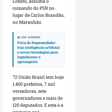
a
Lobato, assuma o
a
l
i
j
r
comando do PSB no
e
a
t
u
a
e
lugar de Carlos Brandão,
r
o
l
i
s
i
s
g
no Maranhão.
m
t
z
n
a
p
ú
a
e
d
u
d
c
s
📖 LEIA TAMBÉM:
a
l
i
o
Feira do Empreendedor
t
s
s
o
traz inteligência artificial
m
a
i
i
e novas tecnologias para
d
u
q
r
o
impulsionar o
e
n
u
r
n
agronegócio
p
i
i
e
a
o
d
n
g
r
d
a
t
u
“O União Brasil tem hoje
o
c
d
a
l
a
1.400 prefeitos, 7 mil
a
e
-
a
g
vereadores, sete
s
d
f
r
r
t
o
governadores e mais de
e
e
o
p
N
i
s
n
120 deputados. E esta é a
a
o
r
e