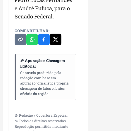
Pedro Lucas Fernandes
n
e André Fufuca, para o
e
Senado Federal.
g
ó
COMPARTILHAR:
c
i
o
s
🔎 Apuração e Checagem
ter
Editorial
04/08/202
Conteúdo produzido pela
redação com base em
apuração jornalística própria,
checagem de fatos e fontes
oficiais da região.
📝 Redação / Cobertura Especial
⚖️ Todos os direitos reservados.
Reprodução permitida mediante