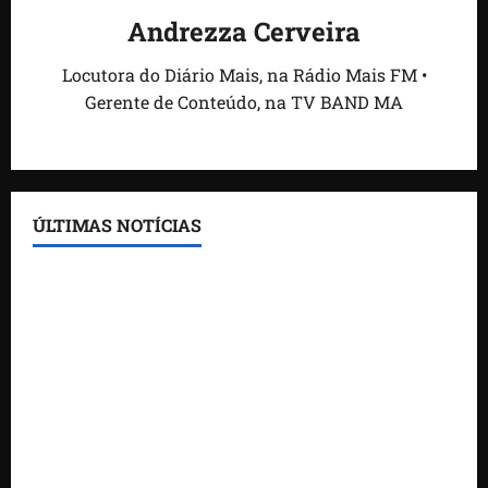
Andrezza Cerveira
Locutora do Diário Mais, na Rádio Mais FM •
Gerente de Conteúdo, na TV BAND MA
ÚLTIMAS NOTÍCIAS
Feira do Empreendedor traz inteligência artificial e
novas tecnologias para impulsionar o agronegócio
Maranhão tem quase mil nomes em lista de
gestores públicos com contas julgadas irregulares
DNIT alerta para manutenção na ponte sobre
Estreito dos Mosquitos nesta quinta-feira