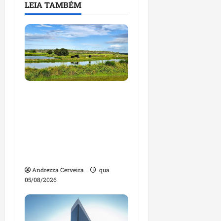
LEIA TAMBÉM
Feira do Empreendedor
traz inteligência
artificial e novas
tecnologias para
impulsionar o
agronegócio
Andrezza Cerveira
qua
05/08/2026