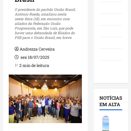
Maranhão
O presidente do partido União Brasil,
Antônio Rueda, sinalizou nesta
sexta-feira (18), em encontro com
Negócios
aliados da Federação União
Progressista, em São Luís, que pode
Polícia
haver uma debandada de filiados do
PSB para o União Brasil, em breve.
Política
Andrezza Cerveira
Saúde
sex 18/07/2025
⚐ 2 min de leitura
Últimas
Notícias
NOTÍCIAS
EM ALTA
F
e