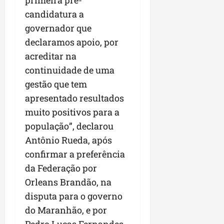
primeira pré-
r
v
a
g
qua
candidatura a
a
o
ó
05/08/202
i
H
governador que
c
qua
m
o
05/08/202
i
declaramos apoio, por
p
r
o
acreditar na
u
i
l
continuidade de uma
z
qua
s
o
gestão que tem
05/08/202
i
n
apresentado resultados
o
t
muito positivos para a
n
e
a
população”, declarou
r
ter
Antônio Rueda, após
p
04/08/202
confirmar a preferência
e
da Federação por
q
u
Orleans Brandão, na
e
disputa para o governo
n
do Maranhão, e por
o
s