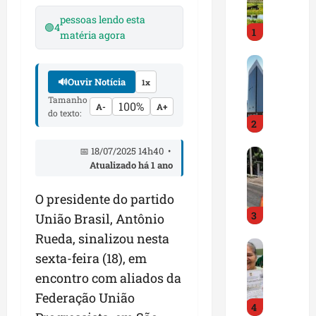
i
r
pessoas lendo esta
🟢
4
1
a
matéria agora
d
M
o
a
E
🔊
Ouvir Notícia
1x
r
m
Tamanho
100%
A-
A+
a
p
do texto:
2
n
r
h
e
📅 18/07/2025 14h40 •
D
ã
e
Atualizado há 1 ano
N
o
n
I
t
d
O presidente do partido
T
e
e
3
a
m
União Brasil, Antônio
d
l
q
o
Rueda, sinalizou nesta
G
e
u
r
sexta-feira (18), em
e
r
a
t
s
encontro com aliados da
t
s
r
t
a
e
a
Federação União
4
ã
p
m
z