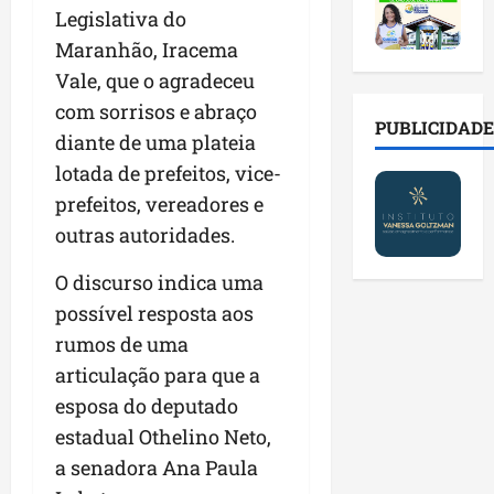
2
t
s
o
a
Legislativa do
0
i
o
r
l
Maranhão, Iracema
2
r
b
e
e
6
a
r
Vale, que o agradeceu
s
n
a
d
e
p
o
com sorrisos e abraço
b
a
E
PUBLICIDADE
ú
v
diante de uma plateia
r
d
s
b
a
e
lotada de prefeitos, vice-
e
t
l
s
s
f
r
i
prefeitos, vereadores e
t
a
a
e
c
e
outras autoridades.
l
m
i
o
c
a
í
t
s
n
O discurso indica uma
d
l
o
c
o
possível resposta aos
e
i
d
o
l
i
a
rumos de uma
o
m
o
m
s
s
c
g
articulação para que a
p
e
M
o
i
esposa do deputado
r
r
o
n
a
estadual Othelino Neto,
e
e
s
t
s
n
g
q
a senadora Ana Paula
a
p
s
u
u
s