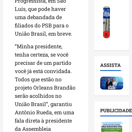
Progressista, em São
o
a
i
i
Luís, que pode haver
F
d
r
l
n
e
e
a
uma debandada de
n
t
i
D
m
o
e
filiados do PSB para o
r
r
a
m
l
União Brasil, em breve.
5
a
.
n
e
i
d
J
u
s
g
“Minha presidente,
o
u
t
e
ê
tenha certeza, se você
E
l
e
m
n
m
i
n
precisar de um partido
l
c
ASSISTA
p
n
ç
i
i
você já está convidada.
r
h
ã
s
a
Todos que estão no
e
o
o
t
a
e
projeto Orleans Brandão
e
n
a
r
n
v
a
d
serão acolhidos no
t
d
i
p
e
i
União Brasil”, garantiu
e
t
o
g
f
PUBLICIDADE
Antônio Rueda, em uma
d
a
n
e
i
o
r
fala direta à presidente
t
s
c
r
e
e
t
i
da Assembleia