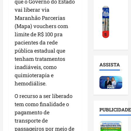
que o Governo do Estado
o
a
i
i
F
vai liberar via
d
r
l
n
e
e
a
n
Maranhão Parcerias
t
i
D
m
o
e
(Mapa) vouchers com
r
r
a
m
l
limite de R$ 100 pra
5
a
.
n
e
i
d
J
pacientes da rede
u
s
g
o
u
t
e
ê
pública estadual que
E
l
e
m
n
tenham tratamentos
m
i
n
l
c
ASSISTA
inadiáveis, como
p
n
ç
i
i
r
h
ã
quimioterapia e
s
a
e
o
o
t
a
hemodiálise.
e
e
n
a
r
n
v
a
d
t
O recurso a ser liberado
d
i
p
e
i
tem como finalidade o
e
t
o
g
f
PUBLICIDADE
pagamento de
d
a
n
e
i
o
r
t
transporte de
s
c
r
e
e
t
i
passageiros por meio de