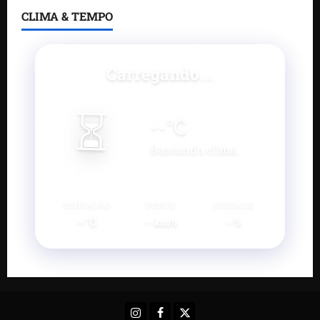
CLIMA & TEMPO
Carregando...
⏳
--
°C
Buscando clima...
SENSAÇÃO
VENTO
UMIDADE
--°C
--
--%
km/h
Instagram
Facebook
X