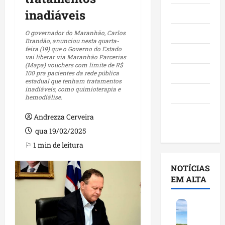
inadiáveis
Maranhão
Negócios
O governador do Maranhão, Carlos
Brandão, anunciou nesta quarta-
feira (19) que o Governo do Estado
Polícia
vai liberar via Maranhão Parcerias
(Mapa) vouchers com limite de R$
Política
100 pra pacientes da rede pública
estadual que tenham tratamentos
inadiáveis, como quimioterapia e
Saúde
hemodiálise.
Últimas
Andrezza Cerveira
Notícias
qua 19/02/2025
⚐ 1 min de leitura
NOTÍCIAS
EM ALTA
F
e