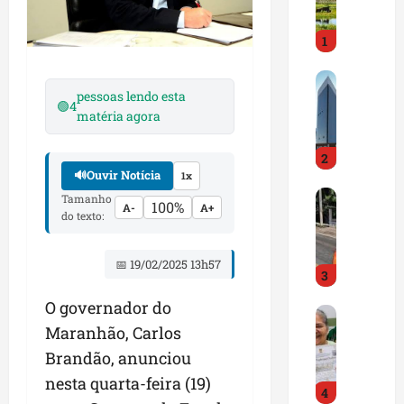
i
r
1
a
d
M
o
pessoas lendo esta
a
E
🟢
4
matéria agora
r
m
a
p
2
n
r
🔊
Ouvir Notícia
1x
h
e
D
ã
Tamanho
e
100%
A-
A+
N
do texto:
o
n
I
t
d
T
e
e
📅 19/02/2025 13h57
3
a
m
d
l
q
o
O governador do
G
e
u
r
Maranhão, Carlos
e
r
a
t
s
t
Brandão, anunciou
s
r
t
a
e
a
nesta quarta-feira (19)
4
ã
p
m
z