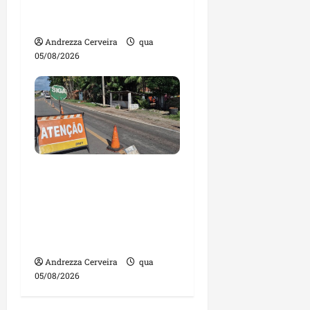
contas julgadas
irregulares
Andrezza Cerveira
qua
05/08/2026
DNIT alerta para
manutenção na ponte
sobre Estreito dos
Mosquitos nesta quinta-
feira
Andrezza Cerveira
qua
05/08/2026