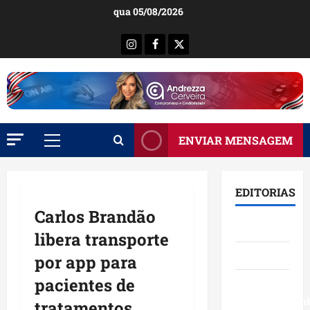
Ir
qua 05/08/2026
para
o
Instagram
Facebook
X
conteúdo
ENVIAR MENSAGEM
Menu
principal
EDITORIAS
Carlos Brandão
Brasil
libera transporte
Destaques
por app para
pacientes de
Eventos e
Entretenimen
tratamentos