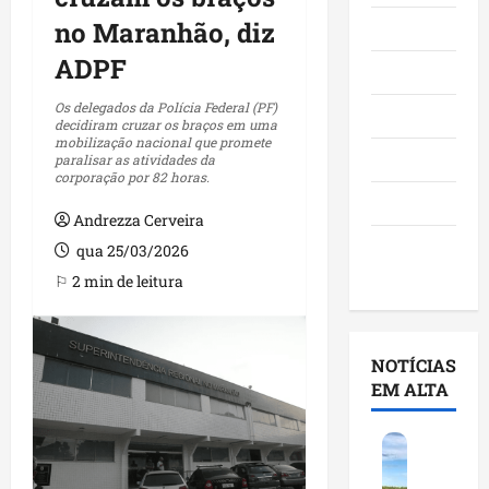
no Maranhão, diz
Maranhão
ADPF
Negócios
Os delegados da Polícia Federal (PF)
Polícia
decidiram cruzar os braços em uma
mobilização nacional que promete
Política
paralisar as atividades da
corporação por 82 horas.
Saúde
Andrezza Cerveira
Últimas
qua 25/03/2026
Notícias
⚐ 2 min de leitura
NOTÍCIAS
EM ALTA
F
e