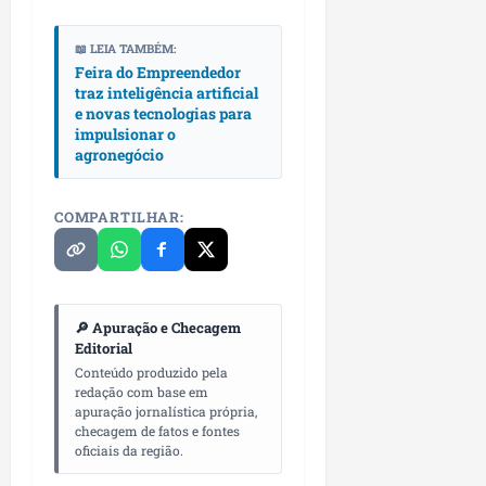
n
e
📖 LEIA TAMBÉM:
g
Feira do Empreendedor
ó
traz inteligência artificial
e novas tecnologias para
c
impulsionar o
i
agronegócio
o
s
COMPARTILHAR:
ter
04/08/202
🔎 Apuração e Checagem
Editorial
Conteúdo produzido pela
redação com base em
apuração jornalística própria,
checagem de fatos e fontes
oficiais da região.