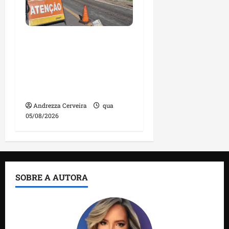
DNIT alerta para
manutenção na ponte
sobre Estreito dos
Mosquitos nesta quinta-
feira
Andrezza Cerveira
qua
05/08/2026
SOBRE A AUTORA