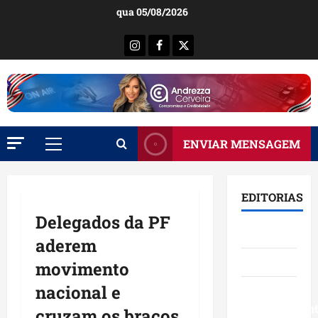
Ir
qua 05/08/2026
para
o
Instagram
Facebook
X
conteúdo
ENVIAR MENSAGEM
Menu
principal
EDITORIAS
Delegados da PF
Brasil
aderem
Destaques
movimento
nacional e
Eventos e
Entretenimen
cruzam os braços