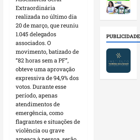
2
t
s
o
a
0
Extraordinária
i
o
r
l
2
r
b
e
realizada no último dia
e
6
a
r
s
n
20 de março, que reuniu
a
d
e
p
o
1.045 delegados
b
a
E
PUBLICIDADE
ú
v
r
d
associados. O
s
b
a
e
e
t
l
s
movimento, batizado de
s
f
r
i
t
“82 horas sem a PF”,
a
a
e
c
e
obteve uma aprovação
l
m
i
o
c
a
í
t
expressiva de 94,9% dos
s
n
d
l
o
c
o
votos. Durante esse
e
i
d
o
l
período, apenas
i
a
o
m
o
m
atendimentos de
s
s
c
g
p
e
M
o
emergência, como
i
r
r
o
n
a
flagrantes e situações de
e
e
s
t
s
violência ou grave
n
g
q
a
p
s
u
ameaça à pessoa, serão
u
s