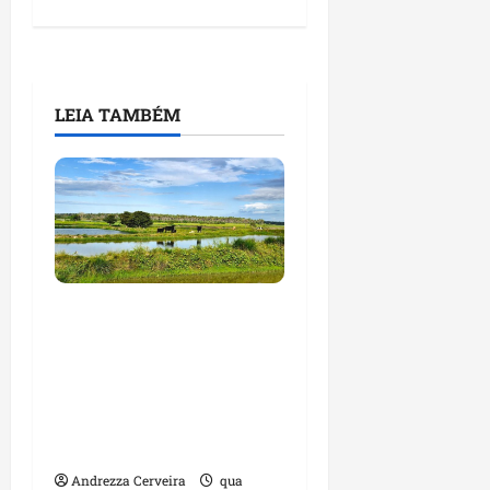
LEIA TAMBÉM
Feira do Empreendedor
traz inteligência
artificial e novas
tecnologias para
impulsionar o
agronegócio
Andrezza Cerveira
qua