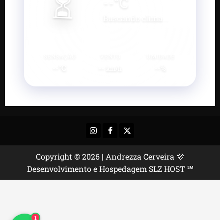
⏳
--
°C
Buscando clima...
SENSAÇÃO
VENTO
UMIDADE
--°C
--
--%
km/h
Instagram
Facebook
X
Copyright © 2026 | Andrezza Cerveira 💜
Desenvolvimento e Hospedagem SLZ HOST ℠
1