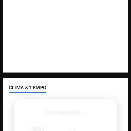
DNIT alerta para manutenção na ponte sobre
Estreito dos Mosquitos nesta quinta-feira
Gestão de Dr. Julinho evita retirada de famílias e
regulariza comunidade do Novo Horizonte
Feira do Empreendedor 2026 abre sala de imprensa
e estúdio de podcast para impulsionar pequenos
negócios
CLIMA & TEMPO
Carregando...