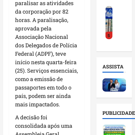
paralisar as atividades
o
a
i
i
F
d
r
l
da corporação por 82
n
e
e
a
n
t
horas. A paralisação,
i
D
m
o
e
aprovada pela
r
r
a
m
l
5
a
.
Associação Nacional
n
e
i
d
J
u
s
g
dos Delegados de Polícia
o
u
t
e
ê
Federal (ADPF), teve
E
l
e
m
n
início nesta quarta-feira
m
i
n
l
c
ASSISTA
p
n
ç
(25). Serviços essenciais,
i
i
r
h
ã
s
a
como a emissão de
e
o
o
t
a
passaportes em todo o
e
e
n
a
r
n
país, podem ser ainda
v
a
d
t
d
i
p
e
mais impactados.
i
e
t
o
g
f
PUBLICIDADE
d
a
n
A decisão foi
e
i
o
r
t
s
c
consolidada após uma
r
e
e
t
i
Assembleia Geral