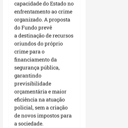
r
v
a
capacidade do Estado no
g
qua
a
o
ó
05/08/202
enfrentamento ao crime
i
H
c
qua
organizado. A proposta
m
o
05/08/202
i
p
do Fundo prevê
r
o
u
i
a destinação de recursos
l
z
oriundos do próprio
qua
s
o
05/08/202
crime para o
i
n
o
t
financiamento da
n
e
segurança pública,
a
garantindo
r
ter
previsibilidade
p
04/08/202
e
orçamentária e maior
q
eficiência na atuação
u
policial, sem a criação
e
n
de novos impostos para
o
a sociedade.
s