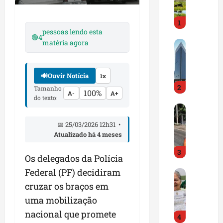
i
r
1
a
pessoas lendo esta
d
🟢
4
matéria agora
M
o
a
E
r
m
🔊
Ouvir Notícia
a
1x
p
2
n
r
Tamanho
100%
A-
A+
h
do texto:
e
D
ã
e
N
o
n
📅 25/03/2026 12h31 •
I
t
d
Atualizado há 4 meses
T
e
e
3
a
m
d
Os delegados da Polícia
l
q
o
Federal (PF) decidiram
G
e
u
r
e
r
cruzar os braços em
a
t
s
t
s
r
uma mobilização
t
a
e
a
nacional que promete
4
ã
p
m
z