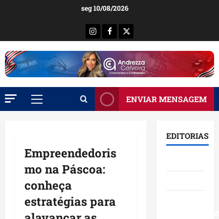
Ir
seg 10/08/2026
para
o
Instagram
Facebook
X
conteúdo
ENVIAR MENSAGEM
Menu
principal
EDITORIAS
Empreendedoris
Brasil
mo na Páscoa:
Destaques
conheça
estratégias para
Eventos e
Entretenimen
alavancar as