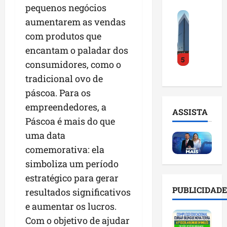
d
e
pequenos negócios
i
a
M
o
e
d
a
aumentarem as vendas
a
E
n
e
p
com produtos que
r
m
d
r
r
a
encantam o paladar dos
p
e
a
o
5
n
r
d
r
consumidores, como o
x
h
e
o
a
i
tradicional ovo de
ã
e
r
n
m
páscoa. Para os
o
n
2
k
a
t
d
empreendedores, a
0
i
m
ASSISTA
e
e
2
n
u
Páscoa é mais do que
m
d
6
g
n
uma data
q
o
r
d
i
comemorativa: ela
u
r
e
o
v
a
t
ú
simboliza um período
I
e
s
r
n
D
r
estratégico para gerar
e
a
e
E
s
PUBLICIDADE
resultados significativos
m
z
m
B
i
i
e aumentar os lucros.
i
a
e
d
l
n
i
t
Com o objetivo de ajudar
a