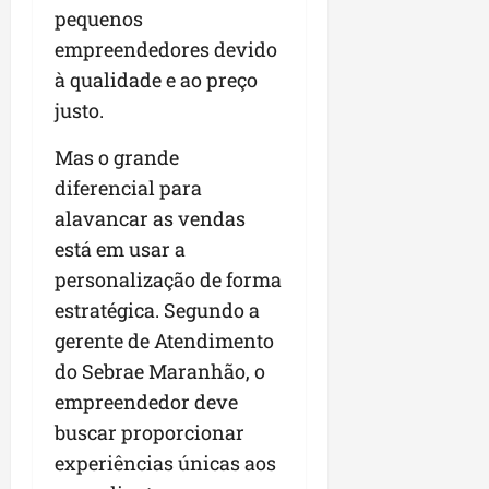
l
i
pequenos
g
m
empreendedores devido
a
p
à qualidade e ao preço
d
u
a
l
justo.
s
s
i
i
Mas o grande
r
o
diferencial para
r
n
alavancar as vendas
e
a
está em usar a
g
r
u
o
personalização de forma
l
a
estratégica. Segundo a
a
g
gerente de Atendimento
r
r
e
do Sebrae Maranhão, o
o
s
n
empreendedor deve
e
buscar proporcionar
g
qua
experiências únicas aos
ó
05/08/202