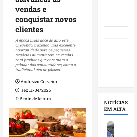
vendas e
Maranhão
conquistar novos
Negócios
clientes
Polícia
A época mais doce do ano está
Política
chegando, trazendo uma excelente
oportunidade para os pequenos
negócios aumentarem as vendas
Saúde
com produtos que encantam o
paladar dos consumidores, como o
Últimas
tradicional ovo de páscoa.
Notícias
Andrezza Cerveira
sex 11/04/2025
⚐ 5 min de leitura
NOTÍCIAS
EM ALTA
C
i