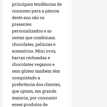
m
s
principais tendências de
n
s
o
p
p
o
m
l
consumo para a páscoa
r
ú
v
a
a
e
deste ano são os
b
a
r
s
e
presentes
l
s
a
d
n
i
t
personalizados e as
n
a
d
c
e
h
G
e
cestas que combinam
o
c
e
r
d
chocolates, pelúcias e
s
n
n
a
o
acessórios. Mini ovos,
c
o
s
n
r
o
l
e
barras recheadas e
d
m
o
s
e
chocolates veganos e
sex
c
g
I
07/08/202
sem glúten também têm
o
i
l
qui
n
conquistado a
a
h
06/08/202
t
s
a
preferência dos clientes,
a
p
que optam, em grande
s
a
sex
maioria, por consumir
j
r
07/08/202
u
a
esses produtos de