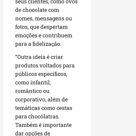
c
seus clientes, como ovos
i
de chocolate com
o
nomes, mensagens ou
fotos, que despertam
qua
05/08/202
emoções e contribuem
para a fidelização.
“Outra ideia é criar
produtos voltados para
públicos específicos,
como infantil,
romântico ou
corporativo, além de
temáticas como cestas
para chocólatras.
Também é importante
dar opções de