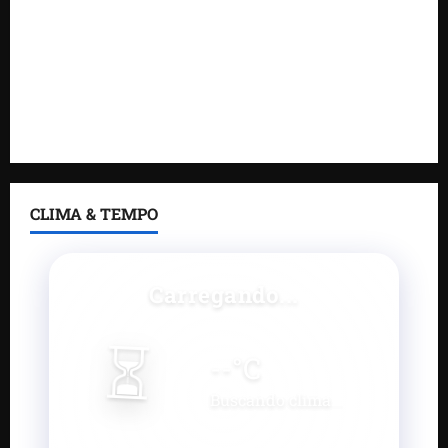
pequenos negócios maranhenses
Feira do Empreendedor traz inteligência artificial e
novas tecnologias para impulsionar o agronegócio
Maranhão tem quase mil nomes em lista de
gestores públicos com contas julgadas irregulares
CLIMA & TEMPO
Carregando...
⏳
--
°C
Buscando clima...