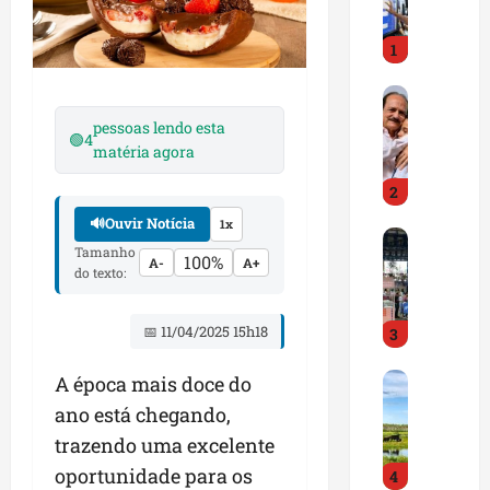
ê
n
1
c
i
S
a
ã
,
pessoas lendo esta
🟢
4
o
i
matéria agora
J
n
2
o
o
s
v
🔊
Ouvir Notícia
1x
F
é
a
Tamanho
100%
e
A-
A+
d
ç
do texto:
i
e
ã
r
R
o
📅 11/04/2025 15h18
3
a
i
e
d
b
c
F
A época mais doce do
o
a
u
e
E
m
l
ano está chegando,
i
m
a
t
trazendo uma excelente
r
p
r
u
oportunidade para os
4
a
r
l
r