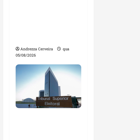
Feira do Empreendedor
traz inteligência
artificial e novas
tecnologias para
impulsionar o
agronegócio
Andrezza Cerveira
qua
05/08/2026
Maranhão tem quase
mil nomes em lista de
gestores públicos com
contas julgadas