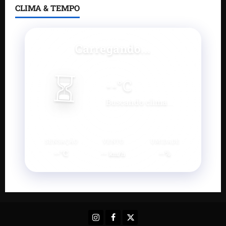
CLIMA & TEMPO
Carregando...
⏳
--
°C
Buscando clima...
SENSAÇÃO
VENTO
UMIDADE
--°C
--
--%
km/h
Instagram
Facebook
X