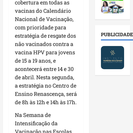
2
t
s
o
cobertura em todas as
a
0
i
o
r
l
vacinas do Calendário
2
r
b
e
e
Nacional de Vacinação,
6
a
r
s
n
a
d
com prioridade para
e
p
o
b
a
E
PUBLICIDADE
ú
v
estratégia de resgate dos
r
d
s
b
a
não vacinados contra a
e
e
t
l
s
vacina HPV para jovens
s
f
r
i
t
a
a
e
de 15 a 19 anos, e
c
e
l
m
i
o
c
acontecerá entre 14 e 30
a
í
t
s
n
de abril. Nesta segunda,
d
l
o
c
o
e
a estratégia no Centro de
i
d
o
l
i
a
o
m
Ensino Renascença, será
o
m
s
s
c
g
de 8h às 12h e 14h às 17h.
p
e
M
o
i
r
r
o
n
a
Na Semana de
e
e
s
t
s
Intensificação da
n
g
q
a
p
s
Vacinação nas Escolas,
u
u
s