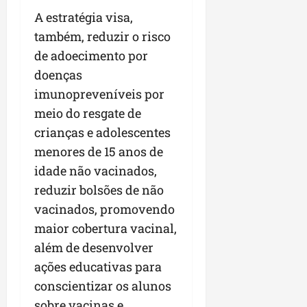
n
A estratégia visa,
e
também, reduzir o risco
g
de adoecimento por
ó
doenças
c
i
imunopreveníveis por
o
meio do resgate de
s
crianças e adolescentes
menores de 15 anos de
ter
04/08/202
idade não vacinados,
reduzir bolsões de não
vacinados, promovendo
maior cobertura vacinal,
além de desenvolver
ações educativas para
conscientizar os alunos
sobre vacinas e