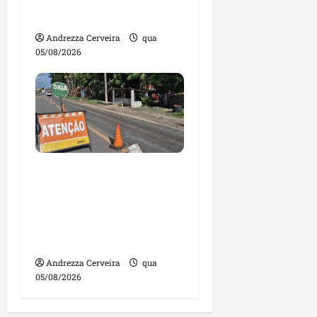
irregulares
Andrezza Cerveira
qua
05/08/2026
DNIT alerta para
manutenção na ponte
sobre Estreito dos
Mosquitos nesta quinta-
feira
Andrezza Cerveira
qua
05/08/2026