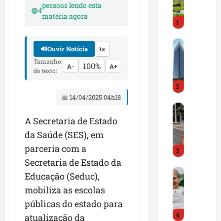
i
pessoas lendo esta
🟢
4
r
matéria agora
1
a
d
M
o
🔊
Ouvir Notícia
1x
a
E
Tamanho
r
100%
m
A-
A+
do texto:
a
p
2
n
r
h
📅 14/04/2025 04h18
e
D
ã
e
N
o
A Secretaria de Estado
n
I
t
d
da Saúde (SES), em
T
e
e
parceria com a
3
a
m
d
Secretaria de Estado da
l
q
o
G
e
u
r
Educação (Seduc),
e
r
a
t
mobiliza as escolas
s
t
s
r
públicas do estado para
t
a
e
a
4
ã
p
atualização da
m
z