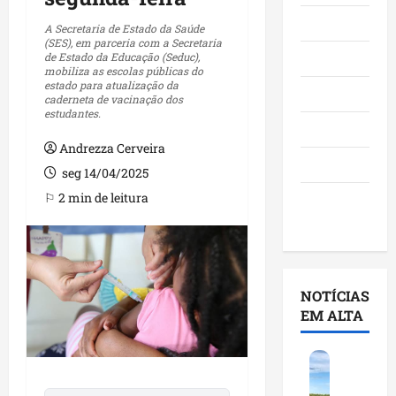
Maranhão
A Secretaria de Estado da Saúde
(SES), em parceria com a Secretaria
de Estado da Educação (Seduc),
Negócios
mobiliza as escolas públicas do
estado para atualização da
Polícia
caderneta de vacinação dos
estudantes.
Política
Andrezza Cerveira
Saúde
seg 14/04/2025
⚐ 2 min de leitura
Últimas
Notícias
NOTÍCIAS
EM ALTA
F
e