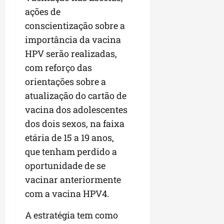
a
a
l
i
j
ações de
r
e
a
t
u
a
conscientização sobre a
e
r
o
l
i
importância da vacina
s
i
s
g
m
t
z
HPV serão realizadas,
n
a
p
ú
a
e
d
u
com reforço das
d
c
s
a
l
orientações sobre a
i
o
t
s
s
atualização do cartão de
o
m
a
i
i
d
u
q
vacina dos adolescentes
r
o
e
n
u
r
n
dos dois sexos, na faixa
p
i
i
e
a
etária de 15 a 19 anos,
o
d
n
g
r
d
que tenham perdido a
a
t
u
o
c
d
a
l
oportunidade de se
a
a
e
-
a
g
vacinar anteriormente
s
d
f
r
r
com a vacina HPV4.
t
o
e
e
o
p
N
i
s
n
A estratégia tem como
a
o
r
e