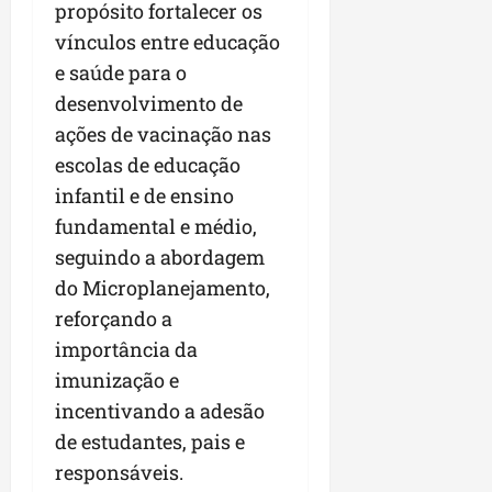
r
v
propósito fortalecer os
a
g
qua
a
o
ó
vínculos entre educação
05/08/202
i
H
c
qua
e saúde para o
m
o
05/08/202
i
desenvolvimento de
p
r
o
u
i
ações de vacinação nas
l
z
escolas de educação
qua
s
o
05/08/202
infantil e de ensino
i
n
o
fundamental e médio,
t
n
e
seguindo a abordagem
a
do Microplanejamento,
r
ter
reforçando a
p
04/08/202
e
importância da
q
imunização e
u
incentivando a adesão
e
de estudantes, pais e
n
o
responsáveis.
s