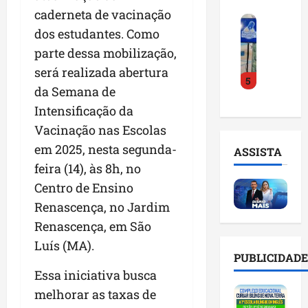
o
a
i
i
caderneta de vacinação
F
d
r
l
n
dos estudantes. Como
e
e
a
n
t
i
parte dessa mobilização,
D
m
o
e
r
r
a
m
será realizada abertura
l
5
a
.
n
e
i
da Semana de
d
J
u
s
g
Intensificação da
o
u
t
e
ê
E
l
Vacinação nas Escolas
e
m
n
m
i
n
l
c
em 2025, nesta segunda-
ASSISTA
p
n
ç
i
i
feira (14), às 8h, no
r
h
ã
s
a
Centro de Ensino
e
o
o
t
a
e
e
n
Renascença, no Jardim
a
r
n
v
a
d
t
Renascença, em São
d
i
p
e
i
Luís (MA).
e
t
o
g
f
PUBLICIDADE
d
a
n
e
i
Essa iniciativa busca
o
r
t
s
c
r
melhorar as taxas de
e
e
t
i