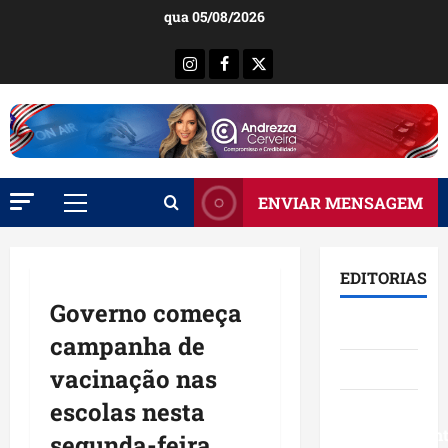
Ir
qua 05/08/2026
para
o
Instagram
Facebook
X
conteúdo
ENVIAR MENSAGEM
Menu
principal
EDITORIAS
Governo começa
Brasil
campanha de
Destaques
vacinação nas
escolas nesta
Eventos e
Entretenimen
segunda-feira