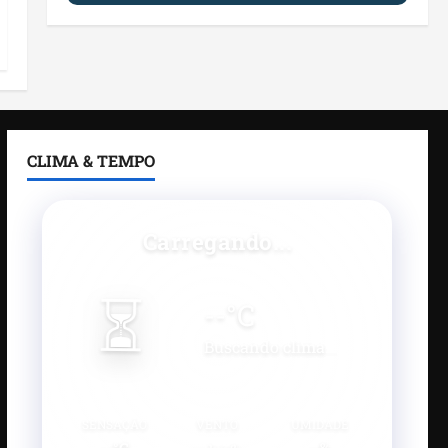
CLIMA & TEMPO
Carregando...
⏳
--
°C
Buscando clima...
SENSAÇÃO
VENTO
UMIDADE
--°C
--
--%