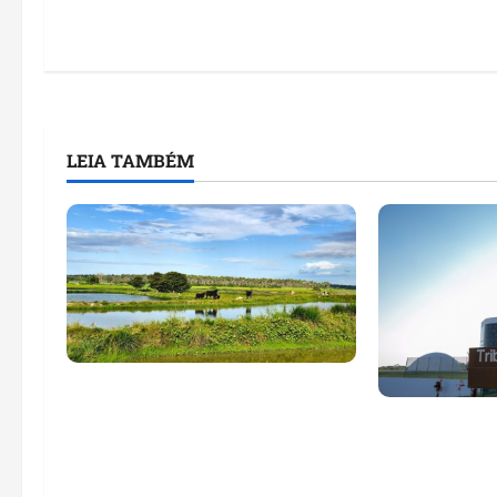
LEIA TAMBÉM
Feira do Empreendedor traz
inteligência artificial e novas
Maranhão te
tecnologias para impulsionar
nomes em lis
o agronegócio
públicos co