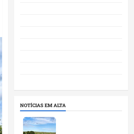
Eventos e Entretenimento
Maranhão
Negócios
Polícia
Política
Saúde
Últimas Notícias
NOTÍCIAS EM ALTA
Feira do Empreendedor
traz inteligência artificial
e novas tecnologias para