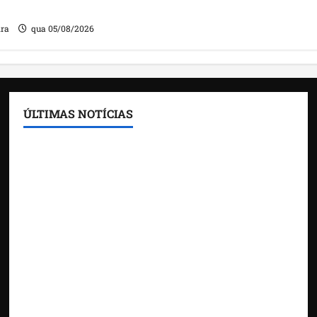
ira
qua 05/08/2026
ÚLTIMAS NOTÍCIAS
Feira do Empreendedor traz inteligência artificial
e novas tecnologias para impulsionar o
agronegócio
Maranhão tem quase mil nomes em lista de
gestores públicos com contas julgadas irregulares
DNIT alerta para manutenção na ponte sobre
Estreito dos Mosquitos nesta quinta-feira
Gestão de Dr. Julinho evita retirada de famílias e