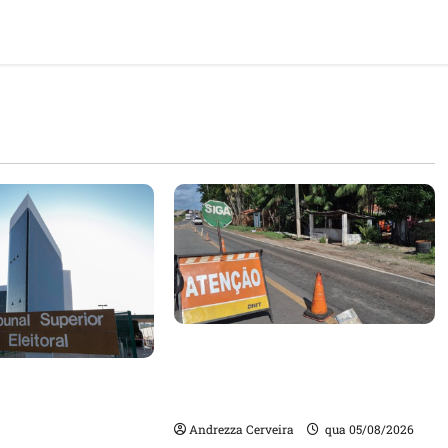
DNIT alerta para manutenção
na ponte sobre Estreito dos
m quase mil
Mosquitos nesta quinta-feira
ta de gestores
Andrezza Cerveira
qua 05/08/2026
m contas julgadas