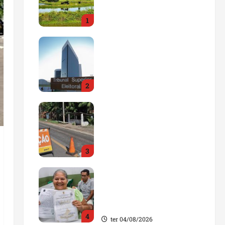
impulsionar o
1
agronegócio
qua 05/08/2026
Maranhão tem quase mil
nomes em lista de
gestores públicos com
contas julgadas
2
irregulares
qua 05/08/2026
DNIT alerta para
manutenção na ponte
sobre Estreito dos
Mosquitos nesta quinta-
3
feira
qua 05/08/2026
Gestão de Dr. Julinho
evita retirada de famílias
e regulariza comunidade
do Novo Horizonte
4
ter 04/08/2026