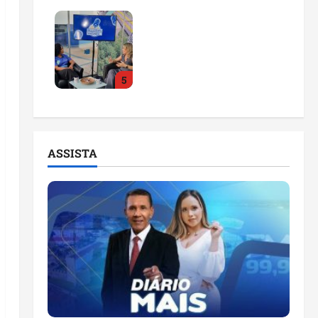
Feira do Empreendedor
2026 abre sala de
imprensa e estúdio de
podcast para impulsionar
5
pequenos negócios
ter 04/08/2026
ASSISTA