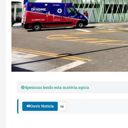
🟢
4
pessoas lendo esta matéria agora
🔊
Ouvir Notícia
1x