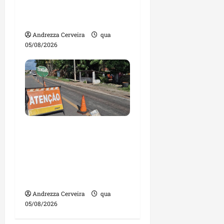
contas julgadas
irregulares
Andrezza Cerveira
qua
05/08/2026
DNIT alerta para
manutenção na ponte
sobre Estreito dos
Mosquitos nesta quinta-
feira
Andrezza Cerveira
qua
05/08/2026