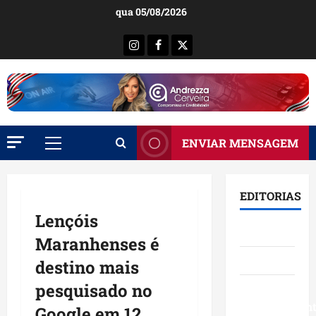
Ir
qua 05/08/2026
para
o
Instagram
Facebook
X
conteúdo
ENVIAR MENSAGEM
Menu
principal
EDITORIAS
Lençóis
Brasil
Maranhenses é
Destaques
destino mais
pesquisado no
Eventos e
Entretenimen
Google em 12