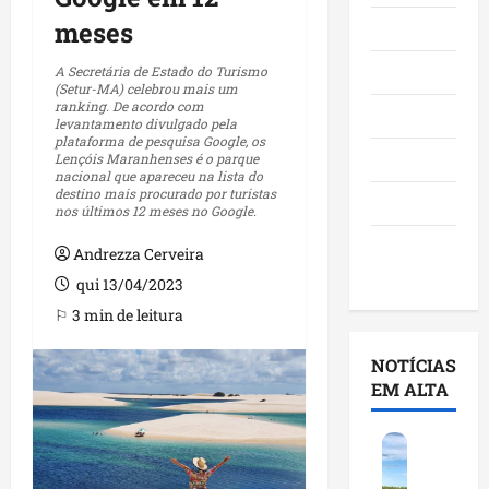
meses
Maranhão
Negócios
A Secretária de Estado do Turismo
(Setur-MA) celebrou mais um
ranking. De acordo com
Polícia
levantamento divulgado pela
plataforma de pesquisa Google, os
Política
Lençóis Maranhenses é o parque
nacional que apareceu na lista do
destino mais procurado por turistas
Saúde
nos últimos 12 meses no Google.
Últimas
Andrezza Cerveira
Notícias
qui 13/04/2023
⚐ 3 min de leitura
NOTÍCIAS
EM ALTA
F
e