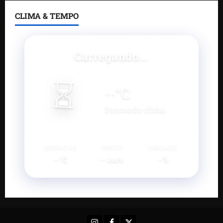
CLIMA & TEMPO
Carregando...
⏳
--
°C
Buscando clima...
SENSAÇÃO
VENTO
UMIDADE
--°C
--
--%
km/h
Instagram
Facebook
X