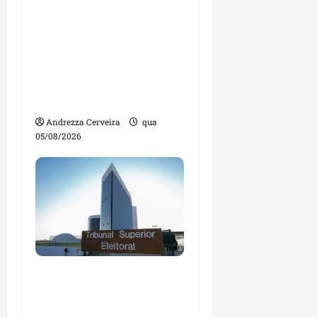
Feira do Empreendedor
traz inteligência
artificial e novas
tecnologias para
impulsionar o
agronegócio
Andrezza Cerveira
qua
05/08/2026
Maranhão tem quase
mil nomes em lista de
gestores públicos com