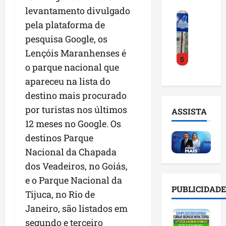
o
a
i
i
levantamento divulgado
F
d
r
l
n
pela plataforma de
e
e
a
n
t
i
pesquisa Google, os
D
m
o
e
r
r
a
m
Lençóis Maranhenses é
l
5
a
.
n
e
i
o parque nacional que
d
J
u
s
g
apareceu na lista do
o
u
t
e
ê
E
l
destino mais procurado
e
m
n
m
i
n
l
c
por turistas nos últimos
ASSISTA
p
n
ç
i
i
12 meses no Google. Os
r
h
ã
s
a
destinos Parque
e
o
o
t
a
e
e
n
Nacional da Chapada
a
r
n
v
a
d
t
dos Veadeiros, no Goiás,
d
i
p
e
i
e o Parque Nacional da
e
t
o
g
f
PUBLICIDADE
d
Tijuca, no Rio de
a
n
e
i
o
r
t
s
Janeiro, são listados em
c
r
e
e
t
i
segundo e terceiro