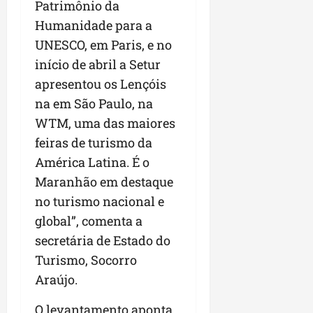
a
Patrimônio da
a
l
i
j
r
Humanidade para a
e
a
t
u
a
e
r
UNESCO, em Paris, e no
o
l
i
s
i
s
g
m
início de abril a Setur
t
z
n
a
p
apresentou os Lençóis
ú
a
e
d
u
na em São Paulo, na
d
c
s
a
l
i
o
t
WTM, uma das maiores
s
s
o
m
a
i
i
feiras de turismo da
d
u
q
r
o
América Latina. É o
e
n
u
r
n
p
Maranhão em destaque
i
i
e
a
o
d
n
g
no turismo nacional e
r
d
a
t
u
o
global”, comenta a
c
d
a
l
a
secretária de Estado do
a
e
-
a
g
s
d
Turismo, Socorro
f
r
r
t
o
e
e
o
Araújo.
p
N
i
s
n
a
o
r
e
O levantamento aponta