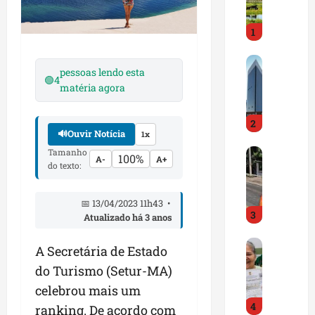
i
r
1
a
d
M
o
pessoas lendo esta
a
E
🟢
4
matéria agora
r
m
a
p
2
n
r
🔊
Ouvir Notícia
1x
h
e
Tamanho
D
ã
e
100%
A-
A+
do texto:
N
o
n
I
t
d
T
e
e
📅 13/04/2023 11h43 •
3
a
m
Atualizado há 3 anos
d
l
q
o
G
e
u
r
A Secretária de Estado
e
r
a
t
do Turismo (Setur-MA)
s
t
s
r
celebrou mais um
t
a
e
a
4
ã
p
ranking. De acordo com
m
z