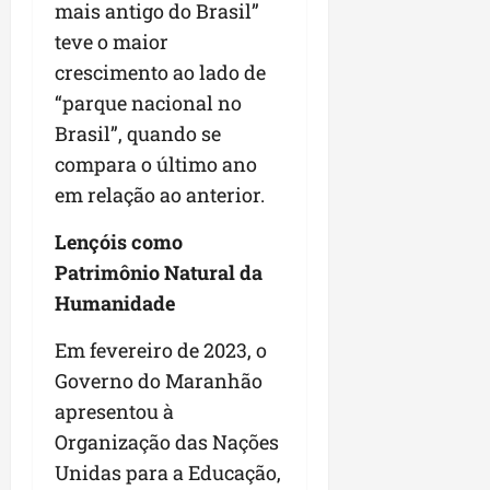
mais antigo do Brasil”
n
teve o maior
e
crescimento ao lado de
g
ó
“parque nacional no
c
Brasil”, quando se
i
compara o último ano
o
s
em relação ao anterior.
Lençóis como
ter
04/08/202
Patrimônio Natural da
Humanidade
Em fevereiro de 2023, o
Governo do Maranhão
apresentou à
Organização das Nações
Unidas para a Educação,