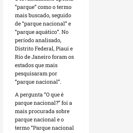
r
v
a
g
qua
“parque” como o termo
a
o
ó
05/08/202
mais buscado, seguido
i
H
c
qua
m
o
de “parque nacional” e
05/08/202
i
p
r
o
“parque aquático”. No
u
i
período analisado,
l
z
qua
s
Distrito Federal, Piauí e
o
05/08/202
i
n
Rio de Janeiro foram os
o
t
estados que mais
n
e
pesquisaram por
a
r
“parque nacional”.
ter
p
04/08/202
e
A pergunta “O que é
q
parque nacional?” foi a
u
mais procurada sobre
e
parque nacional e o
n
o
termo “Parque nacional
s