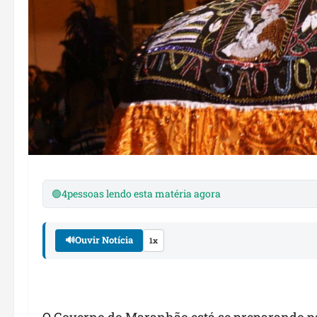
🟢
4
pessoas lendo esta matéria agora
🔊
Ouvir Notícia
1x
O Governo do Maranhão está se preparando p