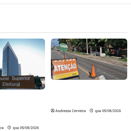
DNIT alerta para manutenção
na ponte sobre Estreito dos
m quase mil
Mosquitos nesta quinta-feira
ta de gestores
Andrezza Cerveira
qua 05/08/2026
m contas julgadas
ira
qua 05/08/2026