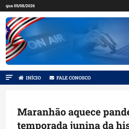
Ir
qua 05/08/2026
para
o
conteúdo
INÍCIO
FALE CONOSCO
Maranhão aquece pande
temporada junina da his