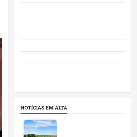
Eventos e Entretenimento
Maranhão
Negócios
Polícia
Política
Saúde
Últimas Notícias
NOTÍCIAS EM ALTA
Feira do Empreendedor
traz inteligência artificial
e novas tecnologias para