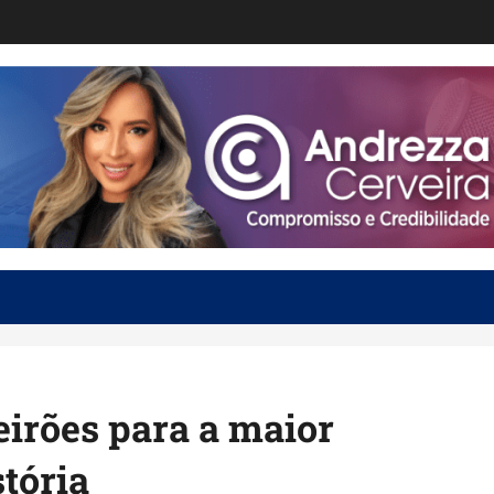
irões para a maior
tória