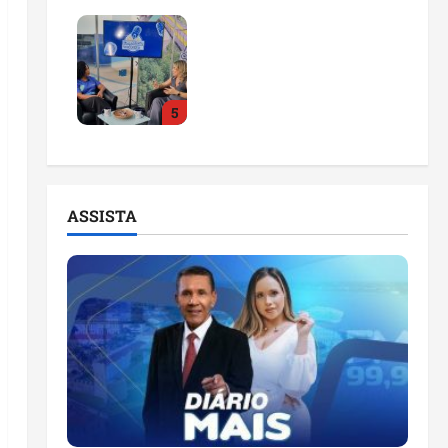
Feira do Empreendedor
2026 abre sala de
imprensa e estúdio de
podcast para impulsionar
5
pequenos negócios
ter 04/08/2026
ASSISTA