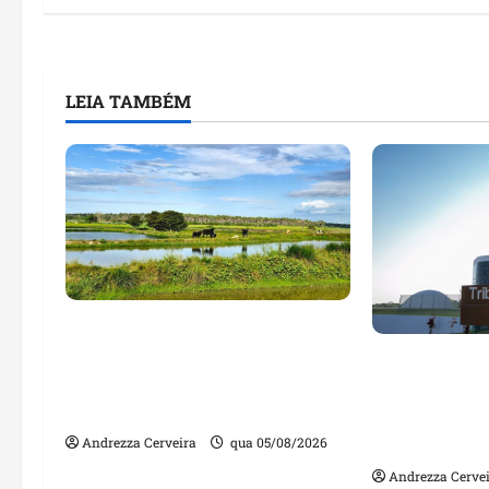
LEIA TAMBÉM
Feira do Empreendedor traz
inteligência artificial e novas
Maranhão te
tecnologias para impulsionar
nomes em lis
o agronegócio
públicos co
irregulares
Andrezza Cerveira
qua 05/08/2026
Andrezza Cerve