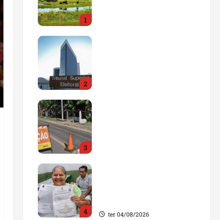
impulsionar o
1
agronegócio
qua 05/08/2026
Maranhão tem quase mil
nomes em lista de
gestores públicos com
contas julgadas
2
irregulares
qua 05/08/2026
DNIT alerta para
manutenção na ponte
sobre Estreito dos
Mosquitos nesta quinta-
3
feira
qua 05/08/2026
Gestão de Dr. Julinho
evita retirada de famílias
e regulariza comunidade
do Novo Horizonte
4
ter 04/08/2026