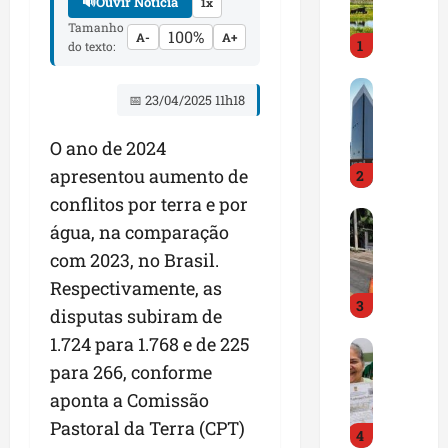
i
🔊
Ouvir Notícia
1x
r
Tamanho
100%
A-
A+
1
a
do texto:
d
M
o
📅 23/04/2025 11h18
a
E
r
m
O ano de 2024
a
p
apresentou aumento de
2
n
r
h
e
conflitos por terra e por
D
ã
e
água, na comparação
N
o
n
com 2023, no Brasil.
I
t
d
T
e
Respectivamente, as
e
3
a
m
d
disputas subiram de
l
q
o
1.724 para 1.768 e de 225
G
e
u
r
e
para 266, conforme
r
a
t
s
t
s
r
aponta a Comissão
t
a
e
a
Pastoral da Terra (CPT)
4
ã
p
m
z