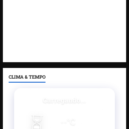
DNIT alerta para manutenção na ponte sobre
Estreito dos Mosquitos nesta quinta-feira
Gestão de Dr. Julinho evita retirada de famílias e
regulariza comunidade do Novo Horizonte
Feira do Empreendedor 2026 abre sala de imprensa
e estúdio de podcast para impulsionar pequenos
negócios
CLIMA & TEMPO
Carregando...
⏳
--
°C