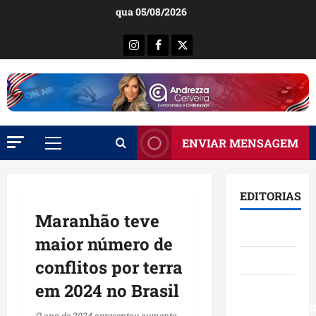
Ir
qua 05/08/2026
para
o
Instagram
Facebook
X
conteúdo
ENVIAR MENSAGEM
Menu
principal
EDITORIAS
Maranhão teve
Brasil
maior número de
Destaques
conflitos por terra
em 2024 no Brasil
Eventos e
Entretenimen
O ano de 2024 apresentou aumento