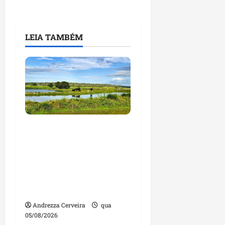
LEIA TAMBÉM
Feira do Empreendedor
traz inteligência
artificial e novas
tecnologias para
impulsionar o
agronegócio
Andrezza Cerveira
qua
05/08/2026