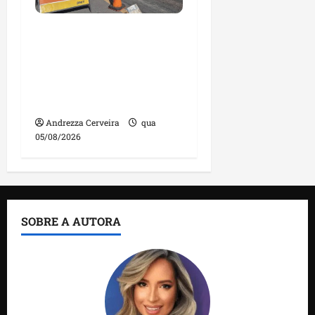
DNIT alerta para
manutenção na ponte
sobre Estreito dos
Mosquitos nesta quinta-
feira
Andrezza Cerveira
qua
05/08/2026
SOBRE A AUTORA