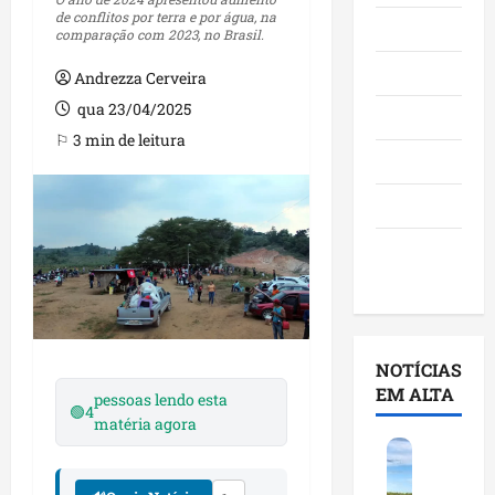
de conflitos por terra e por água, na
Maranhão
comparação com 2023, no Brasil.
Negócios
Andrezza Cerveira
qua 23/04/2025
Polícia
⚐ 3 min de leitura
Política
Saúde
Últimas
Notícias
NOTÍCIAS
EM ALTA
pessoas lendo esta
🟢
4
matéria agora
F
e