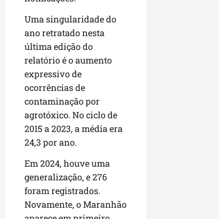
n
Uma singularidade do
e
g
ano retratado nesta
ó
última edição do
c
relatório é o aumento
i
expressivo de
o
s
ocorrências de
contaminação por
ter
agrotóxico. No ciclo de
04/08/202
2015 a 2023, a média era
24,3 por ano.
Em 2024, houve uma
generalização, e 276
foram registrados.
Novamente, o Maranhão
aparece em primeiro