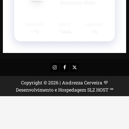
Buscando clima...
SENSAÇÃO
VENTO
UMIDADE
--°C
--
--%
km/h
Instagram
Facebook
X
Copyright © 2026 | Andrezza Cerveira 💜
Desenvolvimento e Hospedagem SLZ HOST ℠