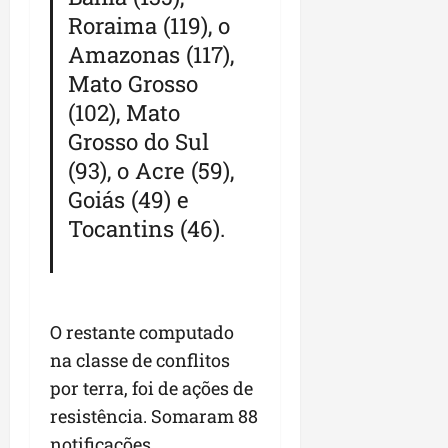
r
v
a
g
qua
Roraima (119), o
a
o
ó
05/08/202
Amazonas (117),
i
H
c
qua
m
o
Mato Grosso
05/08/202
i
p
r
o
(102), Mato
u
i
Grosso do Sul
l
z
qua
s
o
(93), o Acre (59),
05/08/202
i
n
Goiás (49) e
o
t
Tocantins (46).
n
e
a
r
ter
p
04/08/202
e
O restante computado
q
na classe de conflitos
u
e
por terra, foi de ações de
n
resistência. Somaram 88
o
notificações.
s