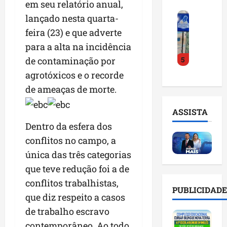
em seu relatório anual,
o
a
i
i
F
d
r
lançado nesta quarta-
l
n
e
e
a
n
t
feira (23) e que adverte
i
D
m
o
e
para a alta na incidência
r
r
a
m
l
5
a
de contaminação por
.
n
e
i
d
J
u
s
agrotóxicos e o recorde
g
o
u
t
e
ê
de ameaças de morte.
E
l
e
m
n
m
i
n
l
c
ASSISTA
p
n
ç
i
i
Dentro da esfera dos
r
h
ã
s
a
e
o
conflitos no campo, a
o
t
a
e
e
n
a
r
única das três categorias
n
v
a
d
t
que teve redução foi a de
d
i
p
e
i
conflitos trabalhistas,
e
t
o
g
f
PUBLICIDADE
d
a
n
que diz respeito a casos
e
i
o
r
t
s
c
de trabalho escravo
r
e
e
t
i
contemporâneo. Ao todo,