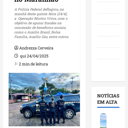
Maranhão
A Polícia Federal deflagrou, na
manhã desta quinta-feira (24/4),
a Operação Mortos Vivos, com o
Negócios
objetivo de apurar fraudes na
concessão de benefícios sociais,
Polícia
como o Auxílio Brasil, Bolsa
Família, Auxílio Gás, entre outros.
Política
Andrezza Cerveira
Saúde
qui 24/04/2025
⚐ 2 min de leitura
Últimas
Notícias
NOTÍCIAS
EM ALTA
F
e