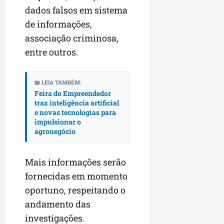
r
v
a
g
qua
dados falsos em sistema
a
o
ó
05/08/202
de informações,
i
H
c
qua
m
o
associação criminosa,
05/08/202
i
p
r
o
entre outros.
u
i
l
z
qua
s
o
📖 LEIA TAMBÉM:
05/08/202
i
n
Feira do Empreendedor
o
t
traz inteligência artificial
e novas tecnologias para
n
e
impulsionar o
a
agronegócio
r
ter
p
04/08/202
e
Mais informações serão
q
fornecidas em momento
u
oportuno, respeitando o
e
n
andamento das
o
investigações.
s