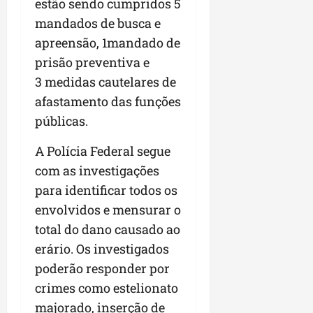
a
estão sendo cumpridos 5
a
l
i
j
r
mandados de busca e
e
a
t
u
a
e
apreensão, 1mandado de
r
o
l
i
s
i
s
g
prisão preventiva e
m
t
z
n
a
p
3 medidas cautelares de
ú
a
e
d
u
afastamento das funções
d
c
s
a
l
i
o
públicas.
t
s
s
o
m
a
i
i
d
u
A Polícia Federal segue
q
r
o
e
n
u
r
n
com as investigações
p
i
i
e
a
para identificar todos os
o
d
n
g
r
envolvidos e mensurar o
d
a
t
u
o
c
d
a
total do dano causado ao
l
a
a
e
-
a
g
erário. Os investigados
s
d
f
r
r
poderão responder por
t
o
e
e
o
p
crimes como estelionato
N
i
s
n
a
o
r
majorado, inserção de
e