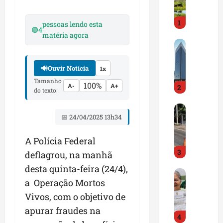
i
r
1
a
pessoas lendo esta
🟢
4
d
matéria agora
M
o
a
E
r
m
🔊
Ouvir Notícia
1x
a
p
Tamanho
100%
A-
A+
2
n
r
do texto:
h
e
D
ã
e
📅 24/04/2025 13h34
N
o
n
I
t
d
A Polícia Federal
T
e
e
3
a
m
deflagrou, na manhã
d
l
q
o
desta quinta-feira (24/4),
G
e
u
r
a Operação Mortos
e
r
a
t
s
Vivos, com o objetivo de
t
s
r
t
a
e
a
apurar fraudes na
4
ã
p
m
z