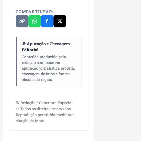
n
COMPARTILHAR:
e
g
ó
c
i
🔎 Apuração e Checagem
o
Editorial
s
Conteúdo produzido pela
redação com base em
apuração jornalística própria,
ter
checagem de fatos e fontes
04/08/202
oficiais da região.
📝 Redação / Cobertura Especial
⚖️ Todos os direitos reservados.
Reprodução permitida mediante
citação da fonte.