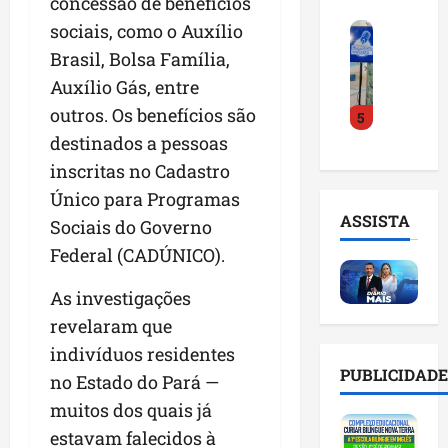
concessão de benefícios
o
a
i
i
sociais, como o Auxílio
F
d
r
l
n
e
e
a
Brasil, Bolsa Família,
n
t
i
D
m
o
e
Auxílio Gás, entre
r
r
a
m
l
outros. Os benefícios são
5
a
.
n
e
i
d
destinados a pessoas
J
u
s
g
o
u
t
e
inscritas no Cadastro
ê
E
l
e
m
n
Único para Programas
m
i
n
l
c
ASSISTA
Sociais do Governo
p
n
ç
i
i
r
h
Federal (CADÚNICO).
ã
s
a
e
o
o
t
a
e
e
As investigações
n
a
r
n
v
a
d
t
revelaram que
d
i
p
e
i
indivíduos residentes
e
t
o
g
f
PUBLICIDADE
no Estado do Pará —
d
a
n
e
i
o
r
t
muitos dos quais já
s
c
r
e
e
t
i
estavam falecidos à