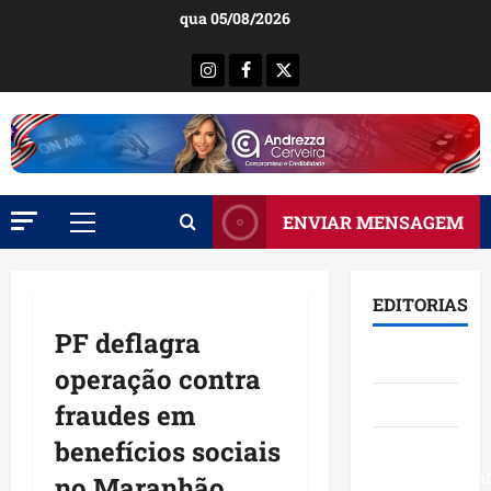
Ir
qua 05/08/2026
para
o
Instagram
Facebook
X
conteúdo
ENVIAR MENSAGEM
Menu
principal
EDITORIAS
PF deflagra
Brasil
operação contra
Destaques
fraudes em
benefícios sociais
Eventos e
Entretenimen
no Maranhão