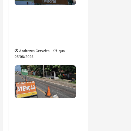
Maranhão tem quase
mil nomes em lista de
gestores públicos com
contas julgadas
irregulares
Andrezza Cerveira
qua
05/08/2026
DNIT alerta para
manutenção na ponte
sobre Estreito dos
Mosquitos nesta quinta-