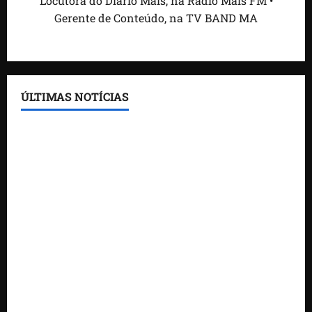
Locutora do Diário Mais, na Rádio Mais FM •
Gerente de Conteúdo, na TV BAND MA
ÚLTIMAS NOTÍCIAS
Feira do Empreendedor traz inteligência artificial e
novas tecnologias para impulsionar o agronegócio
Maranhão tem quase mil nomes em lista de
gestores públicos com contas julgadas irregulares
DNIT alerta para manutenção na ponte sobre
Estreito dos Mosquitos nesta quinta-feira
Gestão de Dr. Julinho evita retirada de famílias e
regulariza comunidade do Novo Horizonte