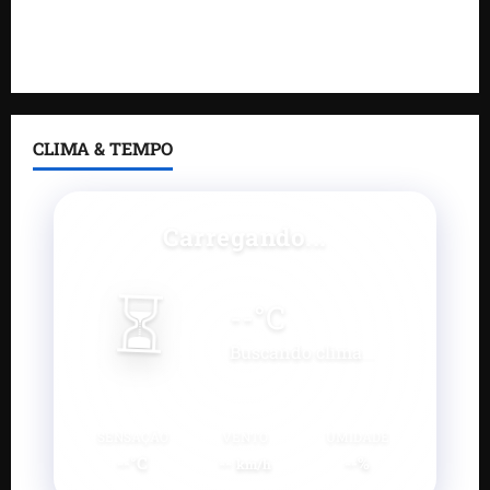
Feira do Empreendedor 2026 abre sala de imprensa
e estúdio de podcast para impulsionar pequenos
negócios
CLIMA & TEMPO
Carregando...
⏳
--
°C
Buscando clima...
SENSAÇÃO
VENTO
UMIDADE
--°C
--
--%
km/h