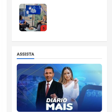
Feira do Empreendedor
2026 abre sala de
imprensa e estúdio de
podcast para impulsionar
5
pequenos negócios
ter 04/08/2026
ASSISTA