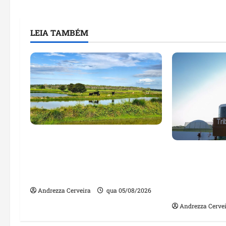
LEIA TAMBÉM
Feira do Empreendedor traz
inteligência artificial e novas
Maranhão te
tecnologias para impulsionar
nomes em lis
o agronegócio
públicos co
irregulares
Andrezza Cerveira
qua 05/08/2026
Andrezza Cerve