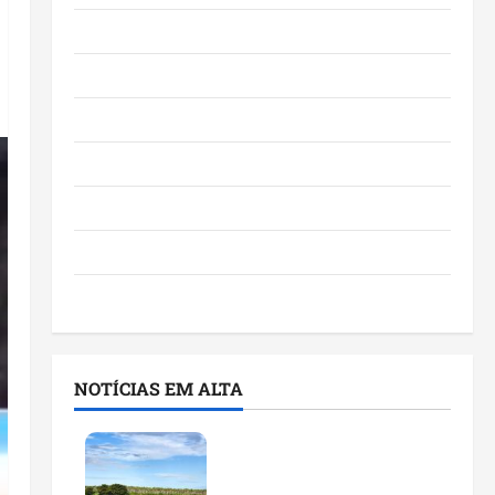
Eventos e Entretenimento
Maranhão
Negócios
Polícia
Política
Saúde
Últimas Notícias
NOTÍCIAS EM ALTA
Feira do Empreendedor
traz inteligência artificial
e novas tecnologias para