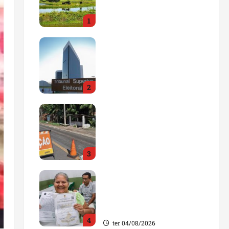
impulsionar o
1
agronegócio
qua 05/08/2026
Maranhão tem quase mil
nomes em lista de
gestores públicos com
contas julgadas
2
irregulares
qua 05/08/2026
DNIT alerta para
manutenção na ponte
sobre Estreito dos
Mosquitos nesta quinta-
3
feira
qua 05/08/2026
Gestão de Dr. Julinho
evita retirada de famílias
e regulariza comunidade
do Novo Horizonte
4
ter 04/08/2026