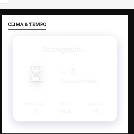
CLIMA & TEMPO
Carregando...
⏳
--
°C
Buscando clima...
SENSAÇÃO
VENTO
UMIDADE
--°C
--
--%
km/h