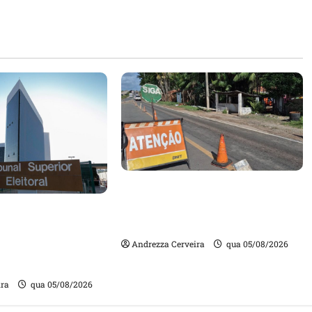
DNIT alerta para manutenção
na ponte sobre Estreito dos
m quase mil
Mosquitos nesta quinta-feira
ta de gestores
Andrezza Cerveira
qua 05/08/2026
m contas julgadas
ira
qua 05/08/2026