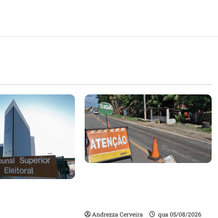
DNIT alerta para manutenção
na ponte sobre Estreito dos
m quase mil
Mosquitos nesta quinta-feira
ta de gestores
Andrezza Cerveira
qua 05/08/2026
m contas julgadas