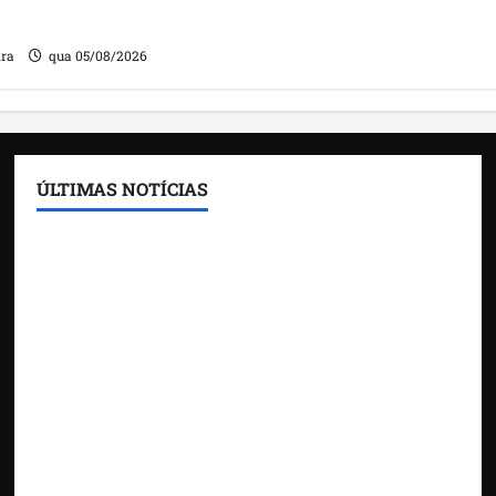
ira
qua 05/08/2026
ÚLTIMAS NOTÍCIAS
Feira do Empreendedor traz inteligência artificial
e novas tecnologias para impulsionar o
agronegócio
Maranhão tem quase mil nomes em lista de
gestores públicos com contas julgadas irregulares
DNIT alerta para manutenção na ponte sobre
Estreito dos Mosquitos nesta quinta-feira
Gestão de Dr. Julinho evita retirada de famílias e