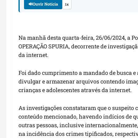
🔊
Ouvir Notícia
1x
Na manhã desta
quarta
-feira
,
26
/06
/202
4
, a P
OPERAÇÃO
SPURIA
,
decorrente de investigaç
da internet
.
Foi dado cumprimento a mandado de busca e a
divulgar e armazenar arquivos contendo imag
crianças e adolescentes através da internet.
As investigações constataram que o suspeito 
conteúdo mencionado, havendo indícios de qu
outras pessoas, inclusive internacionalmente, 
na incidência dos crimes
tipificados, respect