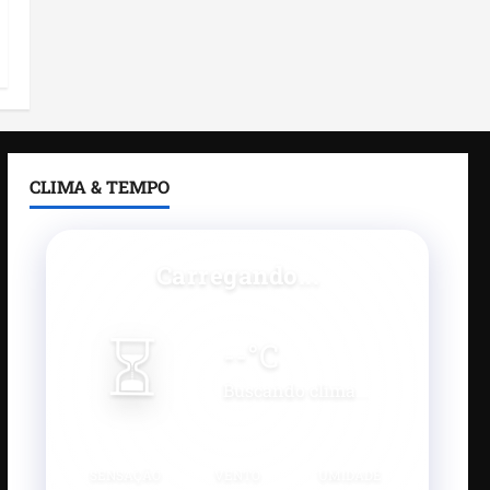
CLIMA & TEMPO
Carregando...
⏳
--
°C
Buscando clima...
SENSAÇÃO
VENTO
UMIDADE