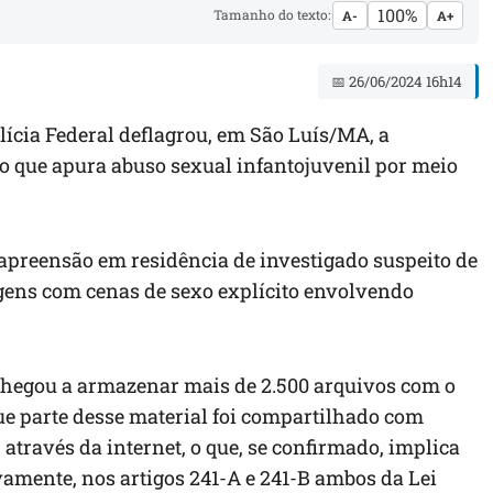
100%
Tamanho do texto:
A-
A+
📅 26/06/2024 16h14
olícia Federal
deflagr
ou
, em São
Luís
/MA,
a
ão que apura
abuso sexual infantojuvenil por meio
preensão em residência de investigado suspeito de
ens com cenas de sexo explícito envolvendo
chegou a armazenar mais de 2.500 arquivos com o
e parte desse material foi compartilhado com
através da internet, o que, se confirmado, implica
ivamente, nos artigos 241-A e 241-B ambos da Lei