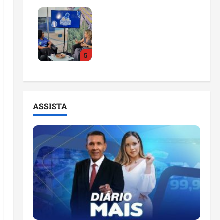
Feira do Empreendedor
2026 abre sala de
imprensa e estúdio de
podcast para impulsionar
5
pequenos negócios
ter 04/08/2026
ASSISTA