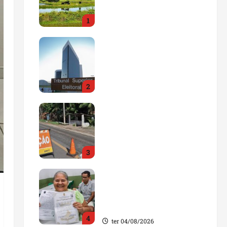
impulsionar o
1
agronegócio
qua 05/08/2026
Maranhão tem quase mil
nomes em lista de
gestores públicos com
contas julgadas
2
irregulares
qua 05/08/2026
DNIT alerta para
manutenção na ponte
sobre Estreito dos
Mosquitos nesta quinta-
3
feira
qua 05/08/2026
Gestão de Dr. Julinho
evita retirada de famílias
e regulariza comunidade
do Novo Horizonte
4
ter 04/08/2026