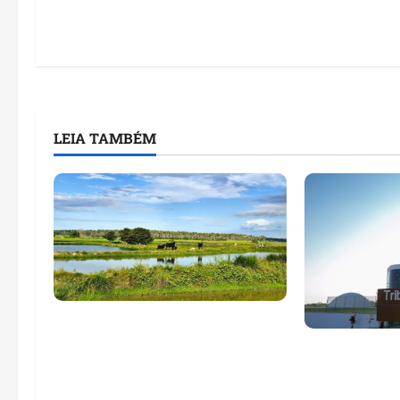
LEIA TAMBÉM
Feira do Empreendedor traz
inteligência artificial e novas
Maranhão te
tecnologias para impulsionar
nomes em lis
o agronegócio
públicos co