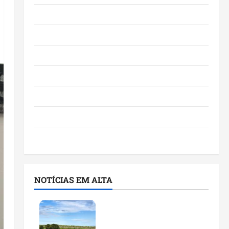
Eventos e Entretenimento
Maranhão
Negócios
Polícia
Política
Saúde
Últimas Notícias
NOTÍCIAS EM ALTA
Feira do Empreendedor
traz inteligência artificial
e novas tecnologias para