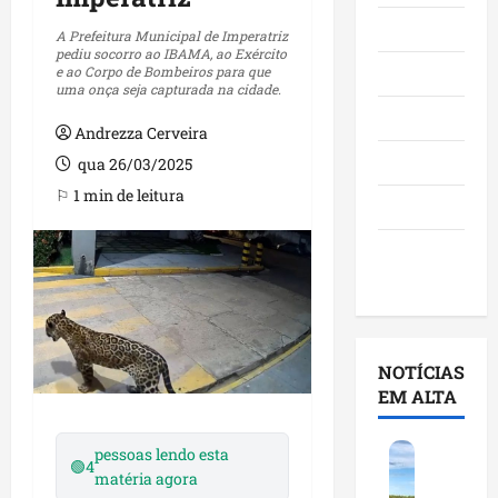
Maranhão
A Prefeitura Municipal de Imperatriz
pediu socorro ao IBAMA, ao Exército
e ao Corpo de Bombeiros para que
Negócios
uma onça seja capturada na cidade.
Polícia
Andrezza Cerveira
Política
qua 26/03/2025
⚐ 1 min de leitura
Saúde
Últimas
Notícias
NOTÍCIAS
EM ALTA
F
pessoas lendo esta
🟢
4
e
matéria agora