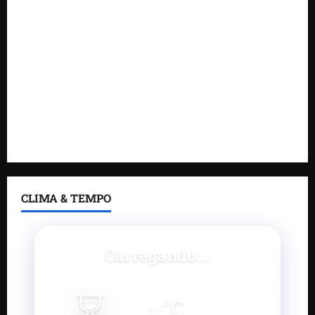
DNIT alerta para manutenção na ponte sobre
Estreito dos Mosquitos nesta quinta-feira
Gestão de Dr. Julinho evita retirada de famílias e
regulariza comunidade do Novo Horizonte
Feira do Empreendedor 2026 abre sala de imprensa
e estúdio de podcast para impulsionar pequenos
negócios
CLIMA & TEMPO
Carregando...
⏳
--
°C