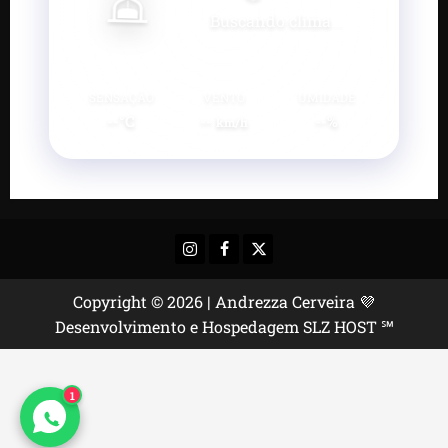
Buscando clima...
SENSAÇÃO
VENTO
UMIDADE
--°C
--
--%
km/h
Instagram
Facebook
X
Copyright © 2026 | Andrezza Cerveira 💜
Desenvolvimento e Hospedagem SLZ HOST ℠
1