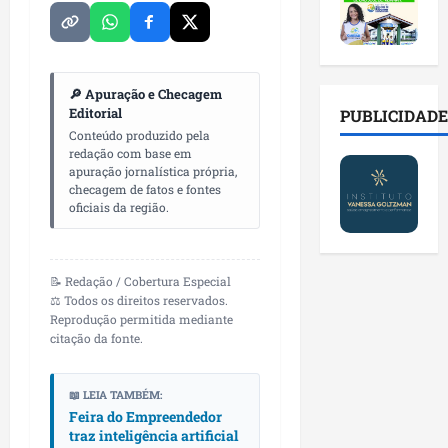
2
t
s
o
a
0
i
o
r
l
2
r
b
e
e
6
a
r
s
n
a
d
e
p
🔎 Apuração e Checagem
o
b
a
Editorial
E
PUBLICIDADE
ú
v
r
d
s
Conteúdo produzido pela
b
a
e
redação com base em
e
t
l
s
apuração jornalística própria,
s
f
r
i
t
checagem de fatos e fontes
a
a
e
c
e
oficiais da região.
l
m
i
o
c
a
í
t
s
n
d
l
o
c
o
📝 Redação / Cobertura Especial
e
i
d
o
l
⚖️ Todos os direitos reservados.
i
a
o
m
o
Reprodução permitida mediante
m
s
s
c
g
citação da fonte.
p
e
M
o
i
r
r
o
n
a
e
📖 LEIA TAMBÉM:
e
s
t
s
Feira do Empreendedor
n
g
q
a
p
traz inteligência artificial
s
u
u
s