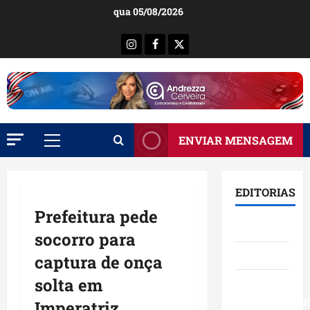
Ir
qua 05/08/2026
para
o
Instagram
Facebook
X
conteúdo
ENVIAR MENSAGEM
Menu
principal
EDITORIAS
Prefeitura pede
Brasil
socorro para
Destaques
captura de onça
solta em
Eventos e
Entretenimen
Imperatriz