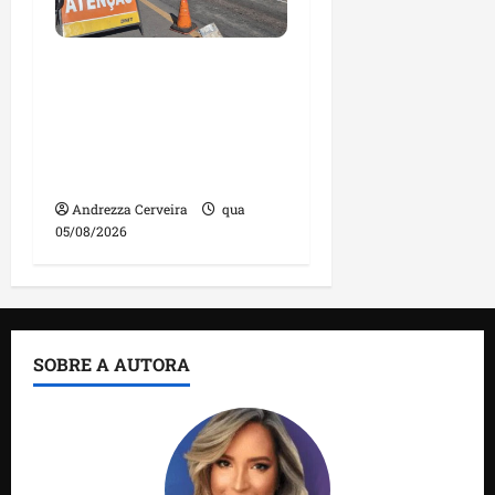
DNIT alerta para
manutenção na ponte
sobre Estreito dos
Mosquitos nesta quinta-
feira
Andrezza Cerveira
qua
05/08/2026
SOBRE A AUTORA