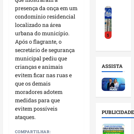
o
a
i
i
presença da onça em um
F
d
r
l
n
e
condomínio residencial
e
a
n
t
i
D
m
o
localizado na área
e
r
r
a
m
l
urbana do município.
5
a
.
n
e
i
Após o flagrante, o
d
J
u
s
g
o
u
secretário de segurança
t
e
ê
E
l
e
m
n
municipal pediu que
m
i
n
l
c
ASSISTA
crianças e animais
p
n
ç
i
i
evitem ficar nas ruas e
r
h
ã
s
a
e
o
o
que os demais
t
a
e
e
n
a
r
moradores adotem
n
v
a
d
t
medidas para que
d
i
p
e
i
e
evitem possíveis
t
o
g
f
PUBLICIDADE
d
a
n
e
ataques.
i
o
r
t
s
c
r
e
e
t
i
COMPARTILHAR: