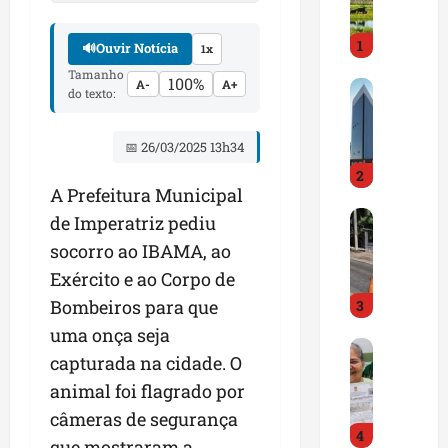
i
r
1
a
🔊
Ouvir Notícia
1x
d
Tamanho
100%
A-
A+
M
o
do texto:
a
E
r
m
📅 26/03/2025 13h34
a
p
2
n
r
A Prefeitura Municipal
h
e
D
ã
de Imperatriz pediu
e
N
o
n
socorro ao IBAMA, ao
I
t
d
Exército e ao Corpo de
T
e
e
Bombeiros para que
3
a
m
d
l
q
o
uma onça seja
G
e
u
r
capturada na cidade. O
e
r
a
t
animal foi flagrado por
s
t
s
r
t
a
câmeras de segurança
e
a
4
ã
p
m
z
que mostraram a