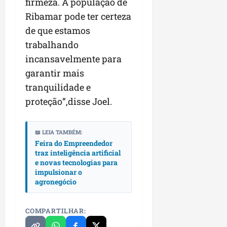
firmeza. A população de
r
v
a
g
qua
a
o
Ribamar pode ter certeza
ó
05/08/202
i
H
c
de que estamos
qua
m
o
05/08/202
i
trabalhando
p
r
o
incansavelmente para
u
i
l
z
garantir mais
qua
s
o
tranquilidade e
05/08/202
i
n
proteção”,disse Joel.
o
t
n
e
a
📖 LEIA TAMBÉM:
r
ter
Feira do Empreendedor
p
04/08/202
traz inteligência artificial
e
e novas tecnologias para
q
impulsionar o
u
agronegócio
e
n
COMPARTILHAR:
o
s