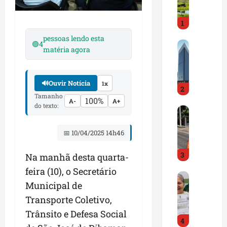
i
r
1
a
d
pessoas lendo esta
🟢
4
M
o
matéria agora
a
E
r
m
a
p
🔊
Ouvir Notícia
1x
2
n
r
Tamanho
h
100%
e
A-
A+
do texto:
D
ã
e
N
o
n
I
📅 10/04/2025 14h46
t
d
T
e
e
3
a
m
Na manhã desta quarta-
d
l
q
o
feira (10), o Secretário
G
e
u
r
Municipal de
e
r
a
t
s
Transporte Coletivo,
t
s
r
t
a
e
a
Trânsito e Defesa Social
4
ã
p
m
z