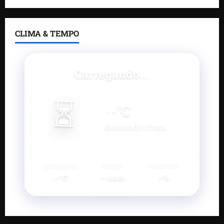
CLIMA & TEMPO
Carregando...
⏳
--
°C
Buscando clima...
SENSAÇÃO
VENTO
UMIDADE
--°C
--
--%
km/h