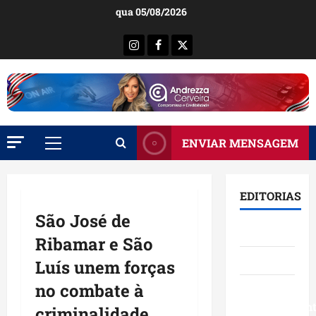
Ir
qua 05/08/2026
para
o
Instagram
Facebook
X
conteúdo
ENVIAR MENSAGEM
Menu
principal
EDITORIAS
São José de
Brasil
Ribamar e São
Destaques
Luís unem forças
no combate à
Eventos e
Entretenimen
criminalidade