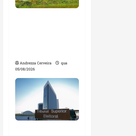
Feira do Empreendedor
traz inteligência
artificial e novas
tecnologias para
impulsionar o
agronegócio
Andrezza Cerveira
qua
05/08/2026
Maranhão tem quase