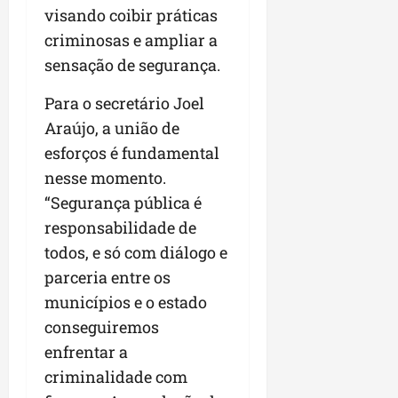
a
a
visando coibir práticas
l
i
j
r
e
a
t
u
criminosas e ampliar a
a
e
r
o
l
i
sensação de segurança.
s
i
s
g
m
t
z
n
a
p
Para o secretário Joel
ú
a
e
d
u
Araújo, a união de
d
c
s
a
l
i
o
esforços é fundamental
t
s
s
o
m
a
i
i
nesse momento.
d
u
q
r
o
“Segurança pública é
e
n
u
r
n
responsabilidade de
p
i
i
e
a
o
d
n
todos, e só com diálogo e
g
r
d
a
t
u
o
parceria entre os
c
d
a
l
a
municípios e o estado
a
e
-
a
g
s
conseguiremos
d
f
r
r
t
o
e
e
enfrentar a
o
p
N
i
s
n
criminalidade com
a
o
r
e