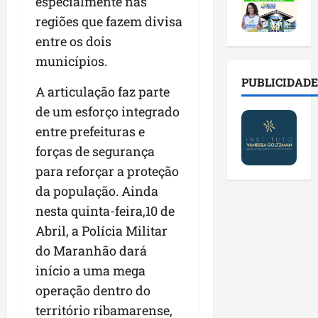
2
especialmente nas
t
s
o
a
0
i
o
r
regiões que fazem divisa
l
2
r
b
e
e
entre os dois
6
a
r
s
n
municípios.
a
d
e
p
o
b
a
E
PUBLICIDADE
ú
v
A articulação faz parte
r
d
s
b
a
e
de um esforço integrado
e
t
l
s
s
f
r
i
entre prefeituras e
t
a
a
e
c
e
forças de segurança
l
m
i
o
c
para reforçar a proteção
a
í
t
s
n
d
l
da população. Ainda
o
c
o
e
i
d
o
l
nesta quinta-feira,10 de
i
a
o
m
o
Abril, a Polícia Militar
m
s
s
c
g
do Maranhão dará
p
e
M
o
i
r
r
o
início a uma mega
n
a
e
e
s
t
s
operação dentro do
n
g
q
a
p
território ribamarense,
s
u
u
s