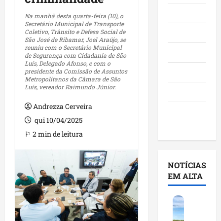
Maranhão
Na manhã desta quarta-feira (10), o
Secretário Municipal de Transporte
Coletivo, Trânsito e Defesa Social de
Negócios
São José de Ribamar, Joel Araújo, se
reuniu com o Secretário Municipal
Polícia
de Segurança com Cidadania de São
Luís, Delegado Afonso, e com o
presidente da Comissão de Assuntos
Política
Metropolitanos da Câmara de São
Luís, vereador Raimundo Júnior.
Saúde
Andrezza Cerveira
Últimas
qui 10/04/2025
Notícias
⚐ 2 min de leitura
NOTÍCIAS
EM ALTA
F
e