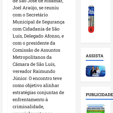
de São José de Ribamar,
o
a
i
i
Joel Araújo, se reuniu
F
d
r
l
n
e
e
a
com o Secretário
n
t
i
D
m
o
e
Municipal de Segurança
r
r
a
m
l
com Cidadania de São
5
a
.
n
e
i
d
Luís, Delegado Afonso, e
J
u
s
g
o
u
t
e
com o presidente da
ê
E
l
e
m
n
Comissão de Assuntos
m
i
n
l
c
ASSISTA
Metropolitanos da
p
n
ç
i
i
r
h
Câmara de São Luís,
ã
s
a
e
o
o
t
a
vereador Raimundo
e
e
n
a
r
Júnior. O encontro teve
n
v
a
d
t
como objetivo alinhar
d
i
p
e
i
e
t
o
estratégias conjuntas de
g
f
PUBLICIDADE
d
a
n
e
i
enfrentamento à
o
r
t
s
c
criminalidade,
r
e
e
t
i