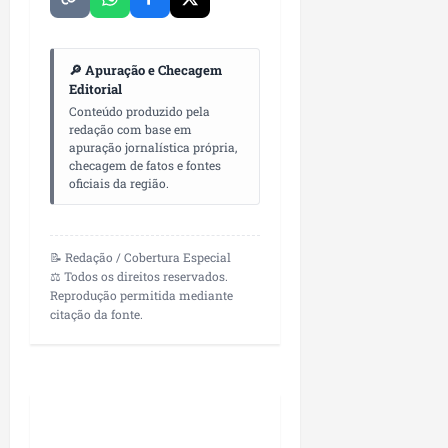
n
e
g
🔎 Apuração e Checagem
ó
Editorial
c
Conteúdo produzido pela
i
redação com base em
apuração jornalística própria,
o
checagem de fatos e fontes
s
oficiais da região.
ter
04/08/202
📝 Redação / Cobertura Especial
⚖️ Todos os direitos reservados.
Reprodução permitida mediante
citação da fonte.