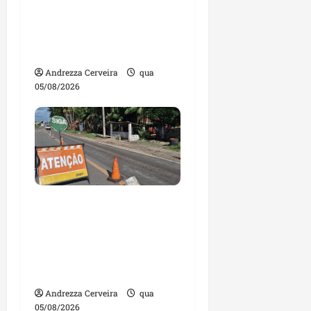
mil nomes em lista de
gestores públicos com
contas julgadas
irregulares
Andrezza Cerveira
qua
05/08/2026
DNIT alerta para
manutenção na ponte
sobre Estreito dos
Mosquitos nesta quinta-
feira
Andrezza Cerveira
qua
05/08/2026