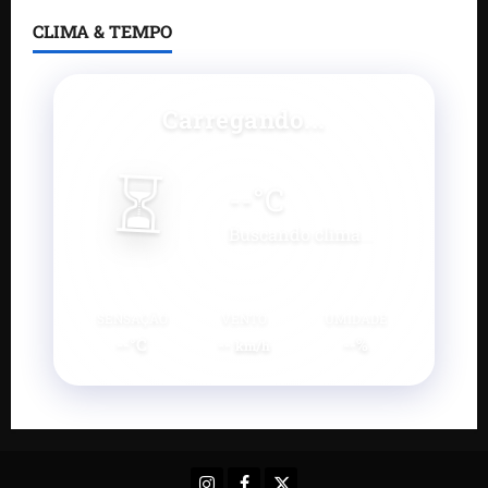
CLIMA & TEMPO
Carregando...
⏳
--
°C
Buscando clima...
SENSAÇÃO
VENTO
UMIDADE
--°C
--
--%
km/h
Instagram
Facebook
X