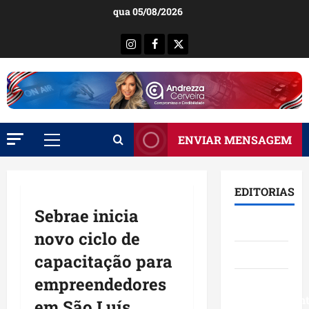
Ir
qua 05/08/2026
para
o
Instagram
Facebook
X
conteúdo
ENVIAR MENSAGEM
Menu
principal
EDITORIAS
Sebrae inicia
Brasil
novo ciclo de
Destaques
capacitação para
empreendedores
Eventos e
Entretenimen
em São Luís