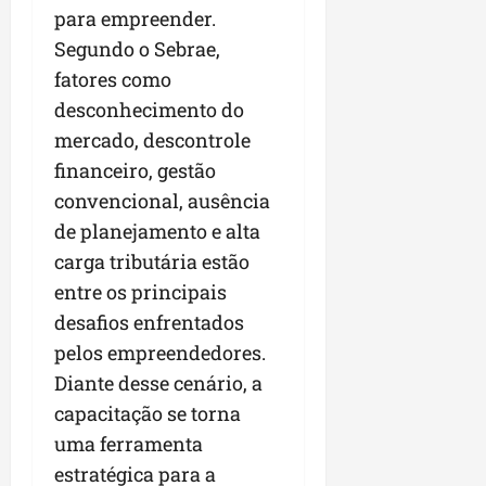
r
v
a
g
para empreender.
qua
a
o
ó
05/08/202
Segundo o Sebrae,
i
H
c
qua
fatores como
m
o
05/08/202
i
p
r
desconhecimento do
o
u
i
mercado, descontrole
l
z
qua
financeiro, gestão
s
o
05/08/202
i
convencional, ausência
n
o
t
de planejamento e alta
n
e
carga tributária estão
a
entre os principais
r
ter
p
desafios enfrentados
04/08/202
e
pelos empreendedores.
q
Diante desse cenário, a
u
capacitação se torna
e
n
uma ferramenta
o
estratégica para a
s