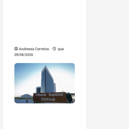
Feira do Empreendedor
traz inteligência
artificial e novas
tecnologias para
impulsionar o
agronegócio
Andrezza Cerveira
qua
05/08/2026
Maranhão tem quase
mil nomes em lista de
gestores públicos com