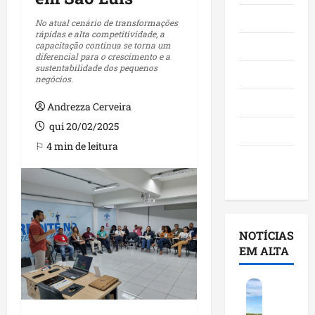
Maranhão
No atual cenário de transformações
rápidas e alta competitividade, a
capacitação contínua se torna um
Negócios
diferencial para o crescimento e a
sustentabilidade dos pequenos
Polícia
negócios.
Política
Andrezza Cerveira
qui 20/02/2025
Saúde
⚐ 4 min de leitura
Últimas
Notícias
NOTÍCIAS
EM ALTA
F
e