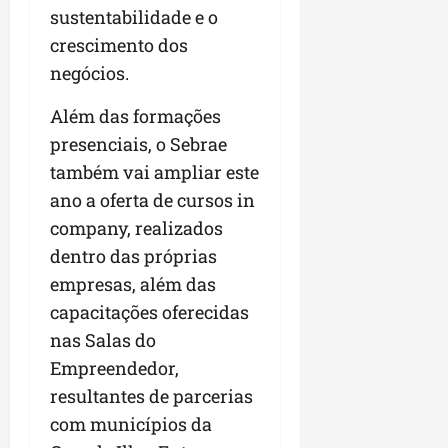
sustentabilidade e o
n
e
crescimento dos
g
negócios.
ó
c
Além das formações
i
presenciais, o Sebrae
o
também vai ampliar este
s
ano a oferta de cursos in
ter
company, realizados
04/08/202
dentro das próprias
empresas, além das
capacitações oferecidas
nas Salas do
Empreendedor,
resultantes de parcerias
com municípios da