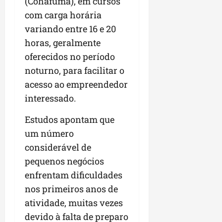
a
(Cohafuma), em cursos
a
l
i
j
r
com carga horária
e
a
t
u
a
variando entre 16 e 20
e
r
o
l
i
s
i
s
horas, geralmente
g
m
t
z
n
a
p
oferecidos no período
ú
a
e
d
u
noturno, para facilitar o
d
c
s
a
l
i
acesso ao empreendedor
o
t
s
s
o
m
a
i
interessado.
i
d
u
q
r
o
e
n
u
Estudos apontam que
r
n
p
i
i
e
a
um número
o
d
n
g
r
considerável de
d
a
t
u
o
c
pequenos negócios
d
a
l
a
a
e
-
a
enfrentam dificuldades
g
s
d
f
r
r
nos primeiros anos de
t
o
e
e
o
atividade, muitas vezes
p
N
i
s
n
a
o
devido à falta de preparo
r
e