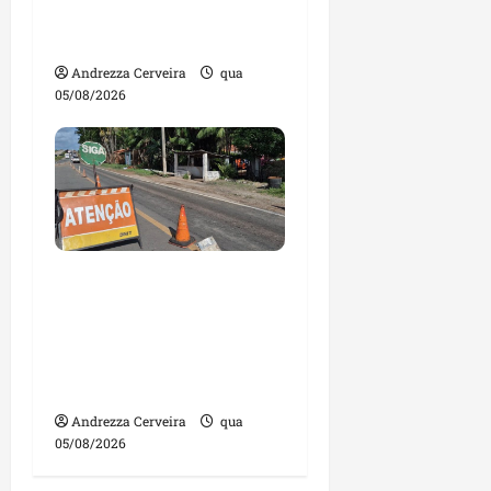
contas julgadas
irregulares
Andrezza Cerveira
qua
05/08/2026
DNIT alerta para
manutenção na ponte
sobre Estreito dos
Mosquitos nesta quinta-
feira
Andrezza Cerveira
qua
05/08/2026