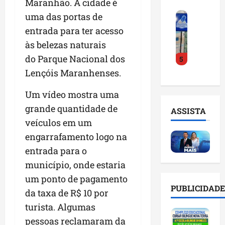
Maranhão. A cidade é
o
a
i
i
F
uma das portas de
d
r
l
n
e
e
a
n
entrada para ter acesso
t
i
D
m
o
e
às belezas naturais
r
r
a
m
l
do Parque Nacional dos
5
a
.
n
e
i
d
J
Lençóis Maranhenses.
u
s
g
o
u
t
e
ê
E
l
Um vídeo mostra uma
e
m
n
m
i
n
l
c
grande quantidade de
ASSISTA
p
n
ç
i
i
veículos em um
r
h
ã
s
a
engarrafamento logo na
e
o
o
t
a
e
e
n
entrada para o
a
r
n
v
a
d
t
município, onde estaria
d
i
p
e
i
um ponto de pagamento
e
t
o
g
f
PUBLICIDADE
d
da taxa de R$ 10 por
a
n
e
i
o
r
t
s
turista. Algumas
c
r
e
e
t
i
pessoas reclamaram da