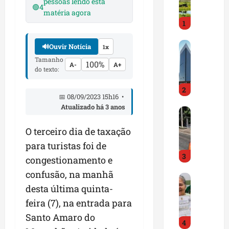
i
pessoas lendo esta
🟢
4
r
matéria agora
1
a
d
M
o
🔊
Ouvir Notícia
1x
a
E
Tamanho
100%
A-
A+
r
m
do texto:
a
p
2
n
r
📅 08/09/2023 15h16 •
h
e
Atualizado há 3 anos
D
ã
e
N
o
n
O terceiro dia de taxação
I
t
d
para turistas foi de
T
e
e
3
a
m
d
congestionamento e
l
q
o
confusão, na manhã
G
e
u
r
desta última quinta-
e
r
a
t
s
t
feira (7), na entrada para
s
r
t
a
e
a
Santo Amaro do
4
ã
p
m
z