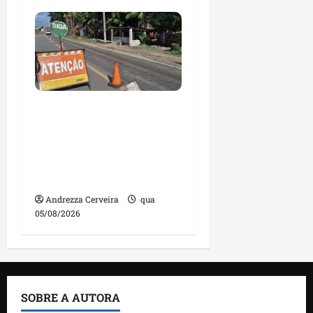
DNIT alerta para
manutenção na ponte
sobre Estreito dos
Mosquitos nesta quinta-
feira
Andrezza Cerveira
qua
05/08/2026
SOBRE A AUTORA