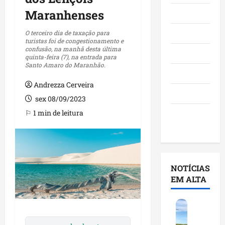
Maranhenses
Maranhão
Negócios
O terceiro dia de taxação para
turistas foi de congestionamento e
confusão, na manhã desta última
Polícia
quinta-feira (7), na entrada para
Santo Amaro do Maranhão.
Política
Andrezza Cerveira
Saúde
sex 08/09/2023
⚐ 1 min de leitura
Últimas
Notícias
NOTÍCIAS
EM ALTA
F
e