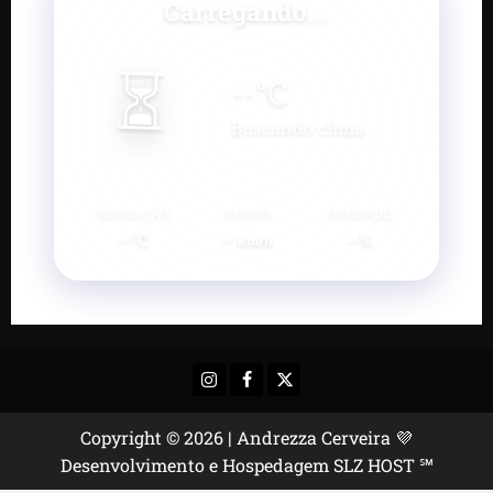
Carregando...
⏳
--
°C
Buscando clima...
SENSAÇÃO
VENTO
UMIDADE
--°C
--
--%
km/h
Instagram
Facebook
X
Copyright © 2026 | Andrezza Cerveira 💜
Desenvolvimento e Hospedagem SLZ HOST ℠