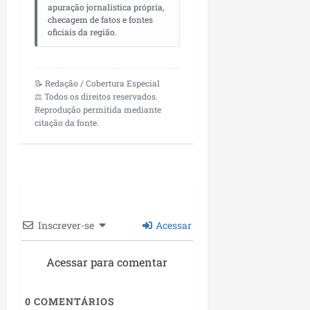
r
v
a
apuração jornalística própria,
g
qua
a
o
checagem de fatos e fontes
ó
05/08/202
oficiais da região.
i
H
c
qua
m
o
05/08/202
i
p
r
o
u
i
📝 Redação / Cobertura Especial
l
z
⚖️ Todos os direitos reservados.
qua
s
Reprodução permitida mediante
o
05/08/202
citação da fonte.
i
n
o
t
n
e
a
r
ter
p
04/08/202
e
Inscrever-se
Acessar
q
u
Acessar para comentar
e
n
o
0
COMENTÁRIOS
s