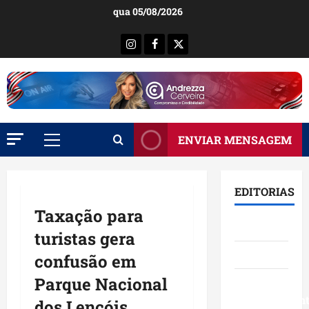
Ir
qua 05/08/2026
para
o
Instagram
Facebook
X
conteúdo
ENVIAR MENSAGEM
Menu
principal
EDITORIAS
Taxação para
Brasil
turistas gera
Destaques
confusão em
Parque Nacional
Eventos e
Entretenimen
dos Lençóis