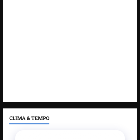
novas tecnologias para impulsionar o agronegócio
Maranhão tem quase mil nomes em lista de
gestores públicos com contas julgadas irregulares
DNIT alerta para manutenção na ponte sobre
Estreito dos Mosquitos nesta quinta-feira
Gestão de Dr. Julinho evita retirada de famílias e
regulariza comunidade do Novo Horizonte
Feira do Empreendedor 2026 abre sala de imprensa
e estúdio de podcast para impulsionar pequenos
negócios
CLIMA & TEMPO