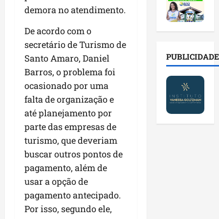
2
t
s
o
a
demora no atendimento.
0
i
o
r
l
2
r
b
e
e
De acordo com o
6
a
r
s
n
a
secretário de Turismo de
d
e
p
o
b
a
E
PUBLICIDADE
ú
Santo Amaro, Daniel
v
r
d
s
b
a
Barros, o problema foi
e
e
t
l
s
ocasionado por uma
s
f
r
i
t
a
a
falta de organização e
e
c
e
l
m
i
o
c
até planejamento por
a
í
t
s
n
parte das empresas de
d
l
o
c
o
turismo, que deveriam
e
i
d
o
l
i
a
o
buscar outros pontos de
m
o
m
s
s
c
g
pagamento, além de
p
e
M
o
i
usar a opção de
r
r
o
n
a
e
pagamento antecipado.
e
s
t
s
n
g
q
a
Por isso, segundo ele,
p
s
u
u
s