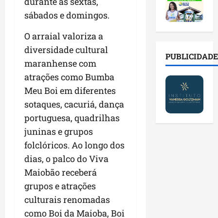
2
durante as sextas,
t
s
o
a
0
i
o
r
sábados e domingos.
l
2
r
b
e
e
6
a
r
O arraial valoriza a
s
n
a
d
e
p
o
diversidade cultural
b
a
E
PUBLICIDADE
ú
v
maranhense com
r
d
s
b
a
e
atrações como Bumba
e
t
l
s
s
f
r
i
Meu Boi em diferentes
t
a
a
e
c
e
sotaques, cacuriá, dança
l
m
i
o
c
portuguesa, quadrilhas
a
í
t
s
n
d
l
juninas e grupos
o
c
o
e
i
d
o
l
folclóricos. Ao longo dos
i
a
o
m
o
dias, o palco do Viva
m
s
s
c
g
Maiobão receberá
p
e
M
o
i
r
r
o
grupos e atrações
n
a
e
e
s
t
s
culturais renomadas
n
g
q
a
p
como Boi da Maioba, Boi
s
u
u
s