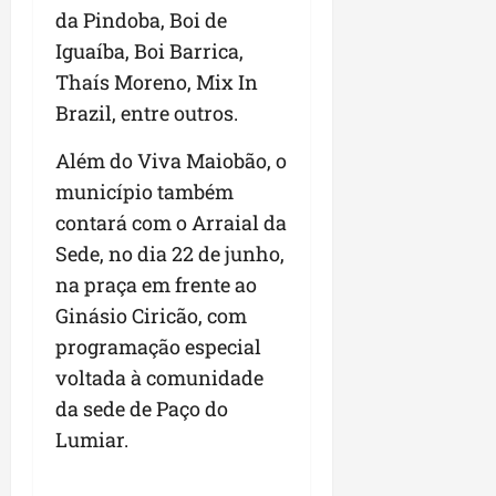
a
a
da Pindoba, Boi de
l
i
j
r
e
a
t
u
Iguaíba, Boi Barrica,
a
e
r
o
l
i
Thaís Moreno, Mix In
s
i
s
g
m
Brazil, entre outros.
t
z
n
a
p
ú
a
e
d
u
Além do Viva Maiobão, o
d
c
s
a
l
i
o
município também
t
s
s
o
m
a
i
i
contará com o Arraial da
d
u
q
r
o
Sede, no dia 22 de junho,
e
n
u
r
n
na praça em frente ao
p
i
i
e
a
o
d
n
Ginásio Ciricão, com
g
r
d
a
t
u
o
programação especial
c
d
a
l
a
voltada à comunidade
a
e
-
a
g
s
da sede de Paço do
d
f
r
r
t
o
e
e
Lumiar.
o
p
N
i
s
n
a
o
r
e