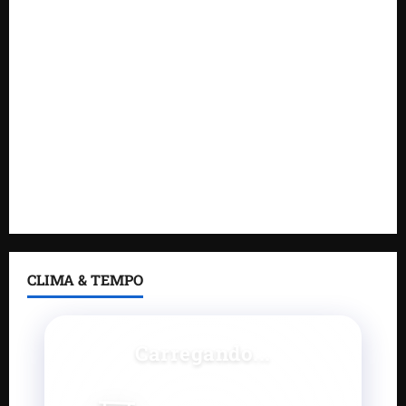
gestores públicos com contas julgadas irregulares
DNIT alerta para manutenção na ponte sobre
Estreito dos Mosquitos nesta quinta-feira
Gestão de Dr. Julinho evita retirada de famílias e
regulariza comunidade do Novo Horizonte
Feira do Empreendedor 2026 abre sala de imprensa
e estúdio de podcast para impulsionar pequenos
negócios
CLIMA & TEMPO
Carregando...