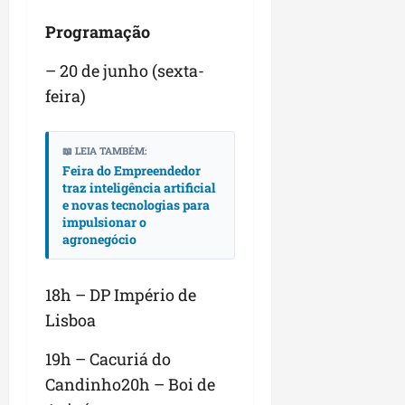
r
v
a
g
qua
a
o
Programação
ó
05/08/202
i
H
c
qua
m
o
– 20 de junho (sexta-
05/08/202
i
p
r
o
feira)
u
i
l
z
qua
s
o
📖 LEIA TAMBÉM:
05/08/202
i
n
Feira do Empreendedor
o
t
traz inteligência artificial
n
e novas tecnologias para
e
impulsionar o
a
agronegócio
r
ter
p
04/08/202
e
18h – DP Império de
q
Lisboa
u
e
19h – Cacuriá do
n
Candinho20h – Boi de
o
s