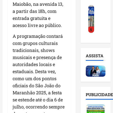
o
a
Maiobão, na avenida 13,
i
i
F
d
r
l
n
a partir das 18h, com
e
e
a
n
t
entrada gratuita e
i
D
m
o
e
r
acesso livre ao público.
r
a
m
l
5
a
.
n
e
i
d
A programação contará
J
u
s
g
o
u
t
e
com grupos culturais
ê
E
l
e
m
n
tradicionais, shows
m
i
n
l
c
ASSISTA
musicais e presença de
p
n
ç
i
i
r
h
autoridades locais e
ã
s
a
e
o
o
t
a
estaduais. Desta vez,
e
e
n
a
r
como um dos pontos
n
v
a
d
t
oficiais do São João do
d
i
p
e
i
e
t
o
Maranhão 2025, a festa
g
f
PUBLICIDADE
d
a
n
e
i
se estende até o dia 6 de
o
r
t
s
c
julho, ocorrendo sempre
r
e
e
t
i