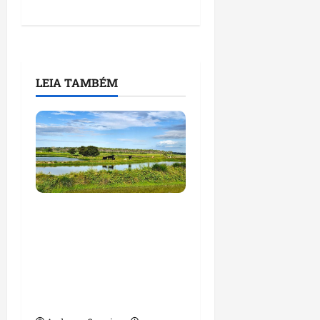
LEIA TAMBÉM
Feira do Empreendedor
traz inteligência
artificial e novas
tecnologias para
impulsionar o
agronegócio