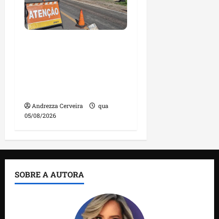
DNIT alerta para
manutenção na ponte
sobre Estreito dos
Mosquitos nesta quinta-
feira
Andrezza Cerveira
qua
05/08/2026
SOBRE A AUTORA