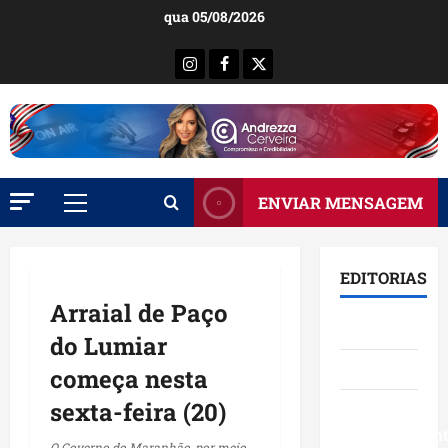
Ir
qua 05/08/2026
para
o
Instagram
Facebook
X
conteúdo
ENVIAR MENSAGEM
Menu
principal
EDITORIAS
Arraial de Paço
Brasil
do Lumiar
Destaques
começa nesta
sexta-feira (20)
Eventos e
Entretenimen
O Governo do Maranhão, por meio