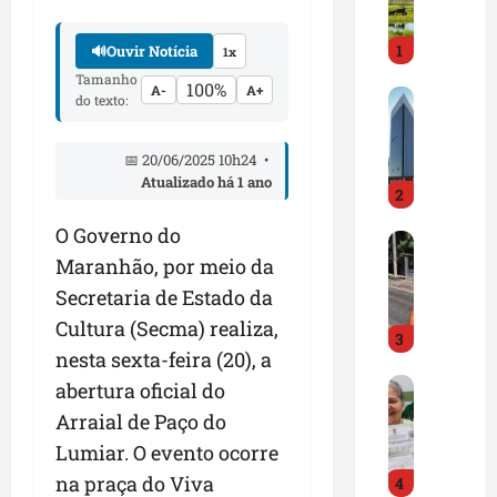
i
r
1
a
🔊
Ouvir Notícia
1x
d
Tamanho
100%
A-
A+
M
o
do texto:
a
E
r
m
📅 20/06/2025 10h24 •
a
p
Atualizado há 1 ano
2
n
r
h
e
O Governo do
D
ã
e
Maranhão, por meio da
N
o
n
I
t
Secretaria de Estado da
d
T
e
e
Cultura (Secma) realiza,
3
a
m
d
nesta sexta-feira (20), a
l
q
o
G
abertura oficial do
e
u
r
e
r
a
t
Arraial de Paço do
s
t
s
r
Lumiar. O evento ocorre
t
a
e
a
na praça do Viva
4
ã
p
m
z