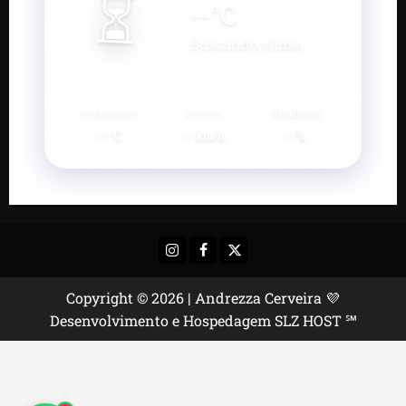
⏳
--
°C
Buscando clima...
SENSAÇÃO
VENTO
UMIDADE
--°C
--
--%
km/h
Instagram
Facebook
X
Copyright © 2026 | Andrezza Cerveira 💜
Desenvolvimento e Hospedagem SLZ HOST ℠