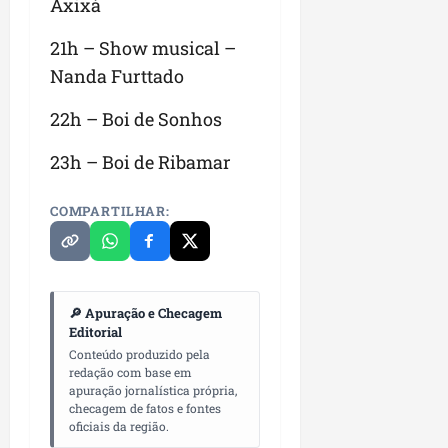
Axixá
n
e
21h – Show musical –
g
Nanda Furttado
ó
c
22h – Boi de Sonhos
i
o
23h – Boi de Ribamar
s
COMPARTILHAR:
ter
04/08/202
🔎 Apuração e Checagem
Editorial
Conteúdo produzido pela
redação com base em
apuração jornalística própria,
checagem de fatos e fontes
oficiais da região.