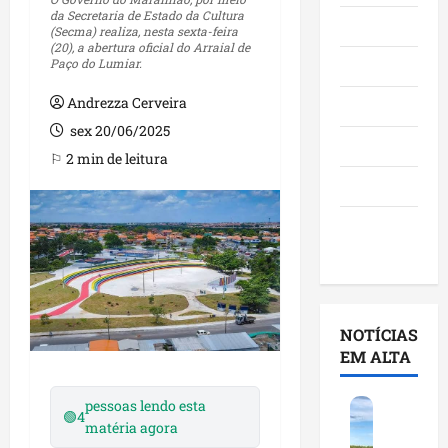
da Secretaria de Estado da Cultura
Maranhão
(Secma) realiza, nesta sexta-feira
(20), a abertura oficial do Arraial de
Paço do Lumiar.
Negócios
Andrezza Cerveira
Polícia
sex 20/06/2025
Política
⚐ 2 min de leitura
Saúde
Últimas
Notícias
NOTÍCIAS
EM ALTA
pessoas lendo esta
F
🟢
4
matéria agora
e