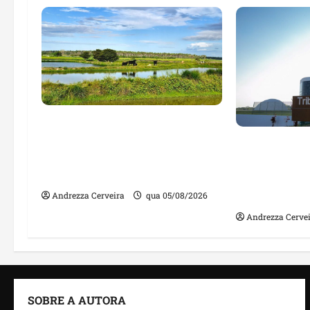
Feira do Empreendedor traz
inteligência artificial e novas
Maranhão te
tecnologias para impulsionar
nomes em lis
o agronegócio
públicos co
irregulares
Andrezza Cerveira
qua 05/08/2026
Andrezza Cerve
SOBRE A AUTORA