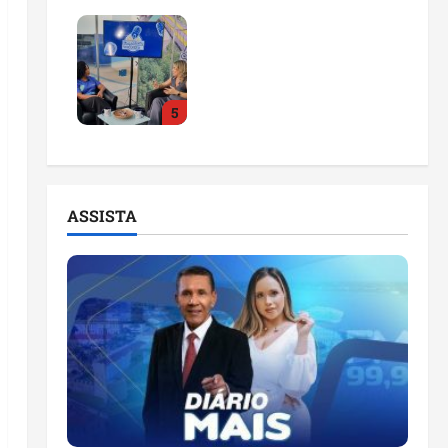
Feira do Empreendedor
2026 abre sala de
imprensa e estúdio de
podcast para impulsionar
5
pequenos negócios
ter 04/08/2026
ASSISTA