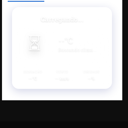
Carregando...
⏳
--
°C
Buscando clima...
SENSAÇÃO
VENTO
UMIDADE
--°C
--
--%
km/h