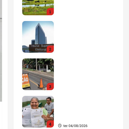
impulsionar o
1
agronegócio
qua 05/08/2026
Maranhão tem quase mil
nomes em lista de
gestores públicos com
contas julgadas
2
irregulares
qua 05/08/2026
DNIT alerta para
manutenção na ponte
sobre Estreito dos
Mosquitos nesta quinta-
3
feira
qua 05/08/2026
Gestão de Dr. Julinho
evita retirada de famílias
e regulariza comunidade
do Novo Horizonte
4
ter 04/08/2026