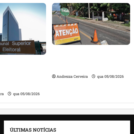
DNIT alerta para manutenção
na ponte sobre Estreito dos
m quase mil
Mosquitos nesta quinta-feira
ta de gestores
Andrezza Cerveira
qua 05/08/2026
m contas julgadas
ira
qua 05/08/2026
ÚLTIMAS NOTÍCIAS