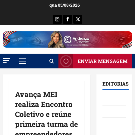
Ir
qua 05/08/2026
para
o
Instagram
Facebook
X
conteúdo
ENVIAR MENSAGEM
Menu
principal
EDITORIAS
Avança MEI
Brasil
realiza Encontro
Destaques
Coletivo e reúne
primeira turma de
Eventos e
Entretenimen
empreendedores