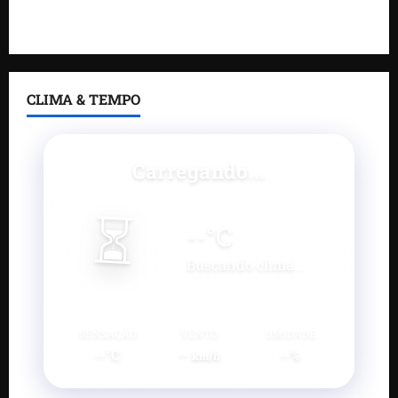
e estúdio de podcast para impulsionar pequenos
negócios
CLIMA & TEMPO
Carregando...
⏳
--
°C
Buscando clima...
SENSAÇÃO
VENTO
UMIDADE
--°C
--
--%
km/h