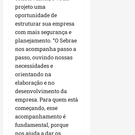
r
v
a
g
qua
projeto uma
a
o
ó
05/08/202
oportunidade de
i
H
c
qua
m
o
estruturar sua empresa
05/08/202
i
p
r
o
com mais segurança e
u
i
planejamento. “O Sebrae
l
z
qua
s
nos acompanha passo a
o
05/08/202
i
n
passo, ouvindo nossas
o
t
necessidades e
n
e
orientando na
a
r
elaboração e no
ter
p
04/08/202
desenvolvimento da
e
empresa. Para quem está
q
começando, esse
u
e
acompanhamento é
n
fundamental, porque
o
nos ajuda a dar os
s