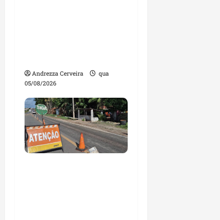
Maranhão tem quase
mil nomes em lista de
gestores públicos com
contas julgadas
irregulares
Andrezza Cerveira
qua
05/08/2026
DNIT alerta para
manutenção na ponte
sobre Estreito dos
Mosquitos nesta quinta-
feira