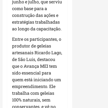
a
junho e julho, que serviu
a
l
i
j
r
como base para a
e
a
t
u
a
e
r
construção das ações e
o
l
i
s
i
s
g
m
estratégias trabalhadas
t
z
n
a
p
ao longo da capacitação.
ú
a
e
d
u
d
c
s
a
l
Entre os participantes, o
i
o
t
s
s
produtor de geleias
o
m
a
i
i
d
u
q
artesanais Ricardo Lago,
r
o
e
n
u
r
n
de São Luís, destacou
p
i
i
e
a
que o Avança MEI tem
o
d
n
g
r
d
sido essencial para
a
t
u
o
c
d
a
l
quem está iniciando um
a
a
e
-
a
g
empreendimento. Ele
s
d
f
r
r
trabalha com geleias
t
o
e
e
o
p
N
100% naturais, sem
i
s
n
a
o
r
e
conservantes, e vê no