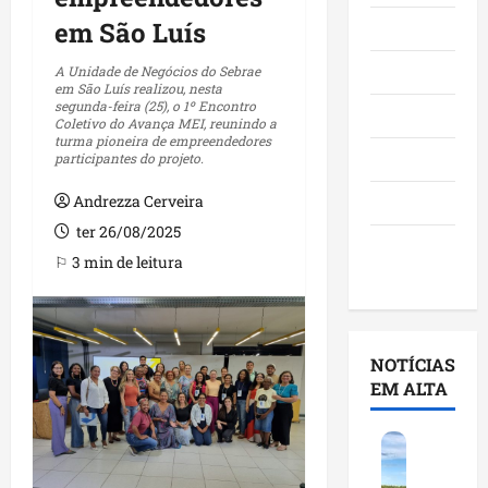
em São Luís
Maranhão
Negócios
A Unidade de Negócios do Sebrae
em São Luís realizou, nesta
segunda-feira (25), o 1º Encontro
Polícia
Coletivo do Avança MEI, reunindo a
turma pioneira de empreendedores
Política
participantes do projeto.
Andrezza Cerveira
Saúde
ter 26/08/2025
Últimas
⚐ 3 min de leitura
Notícias
NOTÍCIAS
EM ALTA
F
e