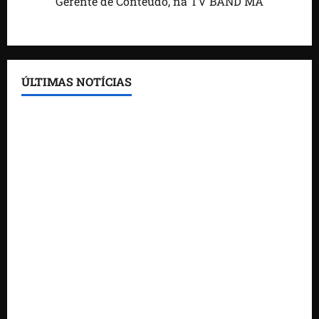
Gerente de Conteúdo, na TV BAND MA
ÚLTIMAS NOTÍCIAS
Feira do Empreendedor traz inteligência artificial e
novas tecnologias para impulsionar o agronegócio
Maranhão tem quase mil nomes em lista de
gestores públicos com contas julgadas irregulares
DNIT alerta para manutenção na ponte sobre
Estreito dos Mosquitos nesta quinta-feira
Gestão de Dr. Julinho evita retirada de famílias e
regulariza comunidade do Novo Horizonte
Feira do Empreendedor 2026 abre sala de imprensa