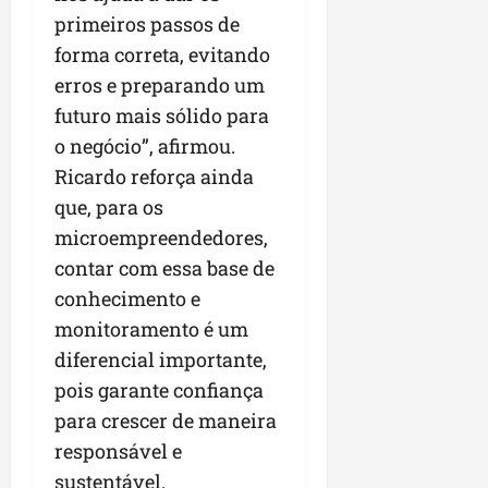
n
primeiros passos de
e
forma correta, evitando
g
erros e preparando um
ó
futuro mais sólido para
c
i
o negócio”, afirmou.
o
Ricardo reforça ainda
s
que, para os
microempreendedores,
ter
04/08/202
contar com essa base de
conhecimento e
monitoramento é um
diferencial importante,
pois garante confiança
para crescer de maneira
responsável e
sustentável.