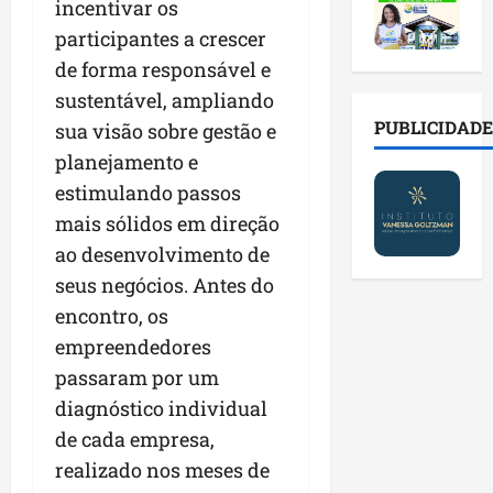
2
t
s
incentivar os
o
a
0
i
o
r
l
participantes a crescer
2
r
b
e
e
de forma responsável e
6
a
r
s
n
a
sustentável, ampliando
d
e
p
o
b
a
E
PUBLICIDADE
ú
sua visão sobre gestão e
v
r
d
s
b
a
planejamento e
e
e
t
l
s
estimulando passos
s
f
r
i
t
a
a
mais sólidos em direção
e
c
e
l
m
i
o
c
ao desenvolvimento de
a
í
t
s
n
seus negócios. Antes do
d
l
o
c
o
encontro, os
e
i
d
o
l
i
a
o
empreendedores
m
o
m
s
s
c
g
passaram por um
p
e
M
o
i
diagnóstico individual
r
r
o
n
a
e
de cada empresa,
e
s
t
s
n
g
q
a
realizado nos meses de
p
s
u
u
s