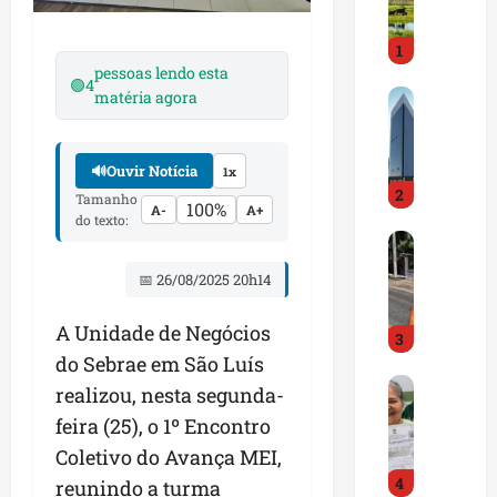
i
r
1
a
pessoas lendo esta
d
🟢
4
M
matéria agora
o
a
E
r
m
a
🔊
Ouvir Notícia
p
1x
2
n
r
Tamanho
100%
A-
A+
h
e
do texto:
D
ã
e
N
o
n
📅 26/08/2025 20h14
I
t
d
T
e
e
A Unidade de Negócios
3
a
m
d
do Sebrae em São Luís
l
q
o
G
e
u
r
realizou, nesta segunda-
e
r
a
t
feira (25), o 1º Encontro
s
t
s
r
Coletivo do Avança MEI,
t
a
e
a
4
ã
p
reunindo a turma
m
z