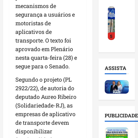
o
a
i
i
mecanismos de
F
d
r
l
n
segurança a usuários e
e
e
a
n
t
motoristas de
i
D
m
o
e
r
r
a
aplicativos de
m
l
5
a
.
n
e
i
transporte. O texto foi
d
J
u
s
g
aprovado em Plenário
o
u
t
e
ê
E
nesta quarta-feira (28) e
l
e
m
n
m
i
n
l
segue para o Senado.
c
ASSISTA
p
n
ç
i
i
r
h
ã
s
Segundo o projeto (PL
a
e
o
o
t
a
2922/22), de autoria do
e
e
n
a
r
deputado Aureo Ribeiro
n
v
a
d
t
d
i
(Solidariedade-RJ), as
p
e
i
e
t
o
g
f
empresas de aplicativo
PUBLICIDADE
d
a
n
e
i
de transporte devem
o
r
t
s
c
disponibilizar
r
e
e
t
i