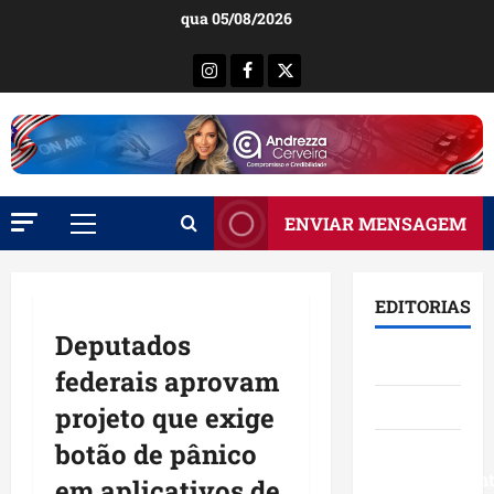
Ir
qua 05/08/2026
para
o
Instagram
Facebook
X
conteúdo
ENVIAR MENSAGEM
Menu
principal
EDITORIAS
Deputados
Brasil
federais aprovam
Destaques
projeto que exige
botão de pânico
Eventos e
Entretenimen
em aplicativos de