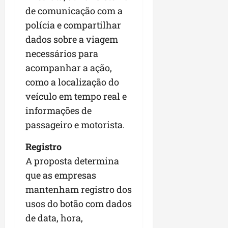
a
a
l
i
de comunicação com a
j
r
e
a
t
u
a
polícia e compartilhar
e
r
o
l
i
dados sobre a viagem
s
i
s
g
m
t
necessários para
z
n
a
p
ú
a
e
d
acompanhar a ação,
u
d
c
s
a
l
como a localização do
i
o
t
s
s
veículo em tempo real e
o
m
a
i
i
d
u
informações de
q
r
o
e
n
u
r
n
passageiro e motorista.
p
i
i
e
a
o
d
n
g
r
Registro
d
a
t
u
o
A proposta determina
c
d
a
l
a
que as empresas
a
e
-
a
g
s
d
f
mantenham registro dos
r
r
t
o
e
e
o
usos do botão com dados
p
N
i
s
n
de data, hora,
a
o
r
e