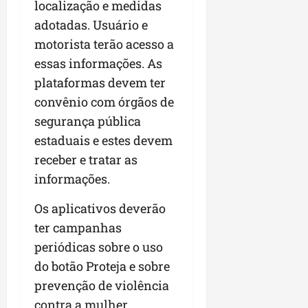
r
localização e medidas
v
a
g
qua
a
o
adotadas. Usuário e
ó
05/08/202
i
H
c
qua
motorista terão acesso a
m
o
05/08/202
i
essas informações. As
p
r
o
u
i
plataformas devem ter
l
z
convênio com órgãos de
qua
s
o
05/08/202
segurança pública
i
n
estaduais e estes devem
o
t
n
e
receber e tratar as
a
informações.
r
ter
p
04/08/202
Os aplicativos deverão
e
ter campanhas
q
periódicas sobre o uso
u
e
do botão Proteja e sobre
n
prevenção de violência
o
contra a mulher.
s