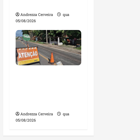
irregulares
Andrezza Cerveira
qua
05/08/2026
DNIT alerta para
manutenção na ponte
sobre Estreito dos
Mosquitos nesta quinta-
feira
Andrezza Cerveira
qua
05/08/2026