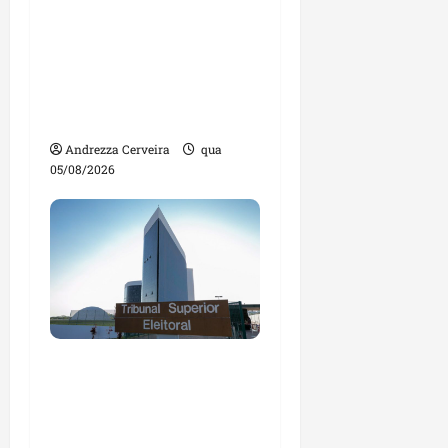
traz inteligência
artificial e novas
tecnologias para
impulsionar o
agronegócio
Andrezza Cerveira
qua
05/08/2026
Maranhão tem quase
mil nomes em lista de
gestores públicos com
contas julgadas