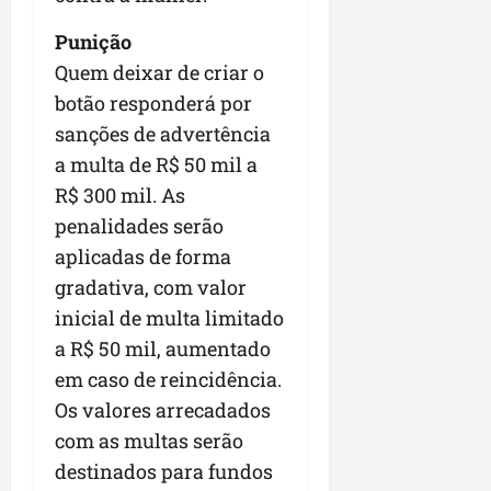
n
Punição
e
g
Quem deixar de criar o
ó
botão responderá por
c
sanções de advertência
i
a multa de R$ 50 mil a
o
s
R$ 300 mil. As
penalidades serão
ter
aplicadas de forma
04/08/202
gradativa, com valor
inicial de multa limitado
a R$ 50 mil, aumentado
em caso de reincidência.
Os valores arrecadados
com as multas serão
destinados para fundos