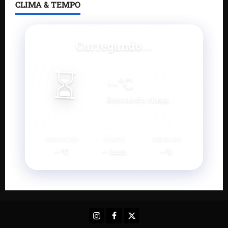
CLIMA & TEMPO
Carregando...
⏳
--
°C
Buscando clima...
SENSAÇÃO
VENTO
UMIDADE
--°C
--
--%
km/h
Instagram
Facebook
X