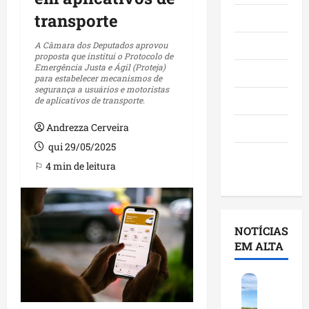
transporte
Maranhão
Negócios
A Câmara dos Deputados aprovou
proposta que institui o Protocolo de
Emergência Justa e Ágil (Proteja)
Polícia
para estabelecer mecanismos de
segurança a usuários e motoristas
Política
de aplicativos de transporte.
Andrezza Cerveira
Saúde
qui 29/05/2025
Últimas
⚐ 4 min de leitura
Notícias
NOTÍCIAS
EM ALTA
F
e