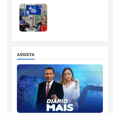
Feira do Empreendedor
2026 abre sala de
imprensa e estúdio de
podcast para impulsionar
5
pequenos negócios
ter 04/08/2026
ASSISTA