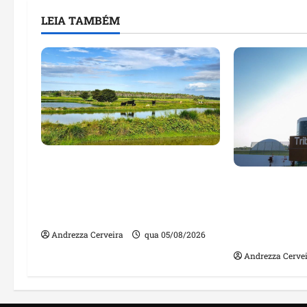
LEIA TAMBÉM
Feira do Empreendedor traz
inteligência artificial e novas
Maranhão te
tecnologias para impulsionar
nomes em lis
o agronegócio
públicos co
irregulares
Andrezza Cerveira
qua 05/08/2026
Andrezza Cerve