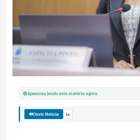
🟢
4
pessoas lendo esta matéria agora
🔊
Ouvir Notícia
1x