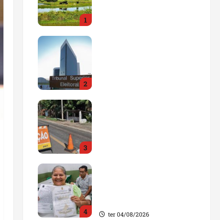
impulsionar o
1
agronegócio
qua 05/08/2026
Maranhão tem quase mil
nomes em lista de
gestores públicos com
contas julgadas
2
irregulares
qua 05/08/2026
DNIT alerta para
manutenção na ponte
sobre Estreito dos
Mosquitos nesta quinta-
3
feira
qua 05/08/2026
Gestão de Dr. Julinho
evita retirada de famílias
e regulariza comunidade
do Novo Horizonte
4
ter 04/08/2026