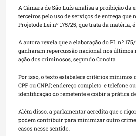
A C
âmara de São Luís analisa a
proibição
da e
terceiros pelo uso de serviços de entrega que
Projeto
de Lei
nº
1
75
/25
, que
trata da matéria, 
A autora revela que a elaboração do PL
nº
175/
ganharam
repercussão nacional nos últimos
ação dos crimin
osos, segundo Concita.
Por isso, o texto estabelece critérios mínimos
CPF ou CNPJ;
endereço completo;
e
telefone ou
identificação do remetente e
coibir a prática 
Além disso, a parlamentar acredita que o rigo
podem
contribuir para minimizar outro crime
casos
n
esse sentido.