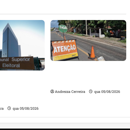
DNIT alerta para manutenção
na ponte sobre Estreito dos
m quase mil
Mosquitos nesta quinta-feira
ta de gestores
Andrezza Cerveira
qua 05/08/2026
m contas julgadas
ira
qua 05/08/2026