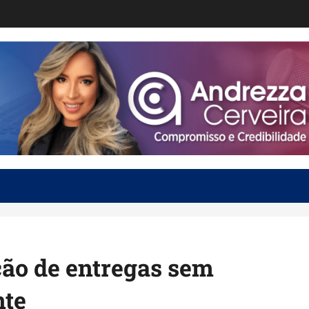
ção de entregas sem
nte