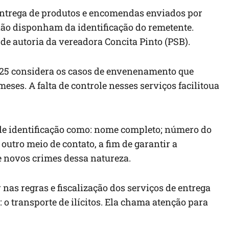
ntrega de
produtos
e
encomendas enviados por
 não disponham da identificação do
remetente
.
é de autoria da vereadora Concita Pinto (
PSB).
25 considera os casos de envenenamento
que
 meses.
A falta de controle nesses serviços facilitou
a
 de identificação como
: nome
completo;
número
do
 outro meio de contato
,
a fim de garantir
a
de novos crimes dessa natureza.
r
nas regras e fiscalização dos serviços de entrega
:
o transporte de ilícitos.
Ela
chama atenção para