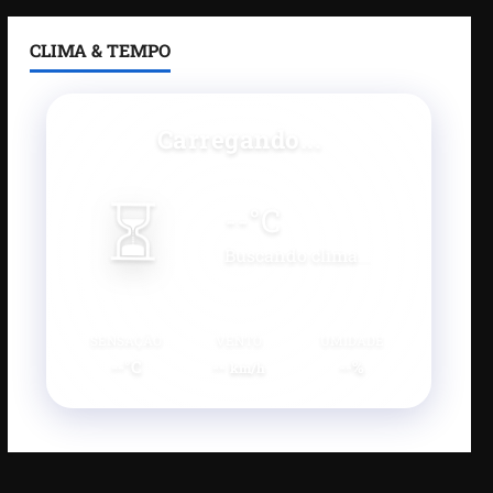
CLIMA & TEMPO
Carregando...
⏳
--
°C
Buscando clima...
SENSAÇÃO
VENTO
UMIDADE
--°C
--
--%
km/h