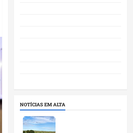
Eventos e Entretenimento
Maranhão
Negócios
Polícia
Política
Saúde
Últimas Notícias
NOTÍCIAS EM ALTA
Feira do Empreendedor
traz inteligência artificial
e novas tecnologias para