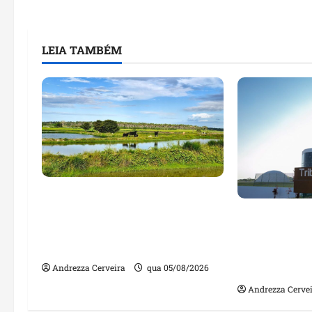
LEIA TAMBÉM
Feira do Empreendedor traz
inteligência artificial e novas
Maranhão te
tecnologias para impulsionar
nomes em lis
o agronegócio
públicos co
irregulares
Andrezza Cerveira
qua 05/08/2026
Andrezza Cerve