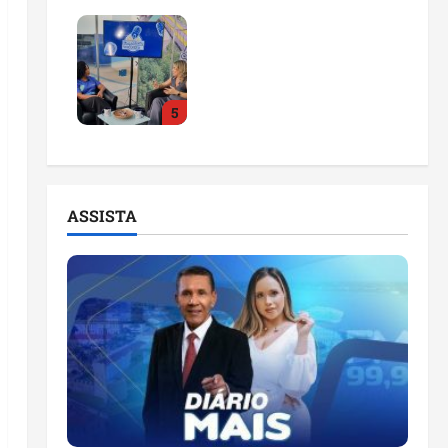
Feira do Empreendedor
2026 abre sala de
imprensa e estúdio de
podcast para impulsionar
5
pequenos negócios
ter 04/08/2026
ASSISTA