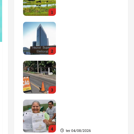
impulsionar o
1
agronegócio
qua 05/08/2026
Maranhão tem quase mil
nomes em lista de
gestores públicos com
contas julgadas
2
irregulares
qua 05/08/2026
DNIT alerta para
manutenção na ponte
sobre Estreito dos
Mosquitos nesta quinta-
3
feira
qua 05/08/2026
Gestão de Dr. Julinho
evita retirada de famílias
e regulariza comunidade
do Novo Horizonte
4
ter 04/08/2026