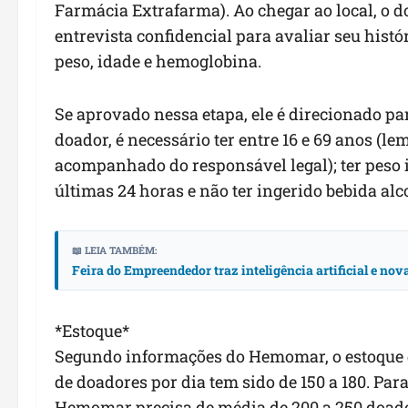
Farmácia Extrafarma). Ao chegar ao local, o 
entrevista confidencial para avaliar seu histór
peso, idade e hemoglobina.
Se aprovado nessa etapa, ele é direcionado par
doador, é necessário ter entre 16 e 69 anos (l
acompanhado do responsável legal); ter peso 
últimas 24 horas e não ter ingerido bebida alc
📖 LEIA TAMBÉM:
Feira do Empreendedor traz inteligência artificial e no
*Estoque*
Segundo informações do Hemomar, o estoque d
de doadores por dia tem sido de 150 a 180. Par
Hemomar precisa de média de 200 a 250 doador