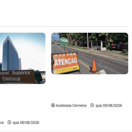
DNIT alerta para manutenção
na ponte sobre Estreito dos
m quase mil
Mosquitos nesta quinta-feira
ta de gestores
Andrezza Cerveira
qua 05/08/2026
m contas julgadas
ira
qua 05/08/2026