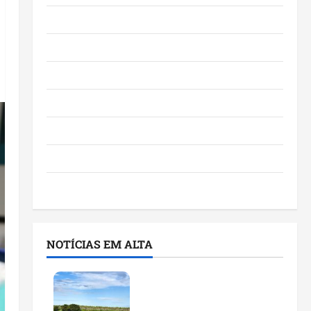
Eventos e Entretenimento
Maranhão
Negócios
Polícia
Política
Saúde
Últimas Notícias
NOTÍCIAS EM ALTA
Feira do Empreendedor
traz inteligência artificial
e novas tecnologias para