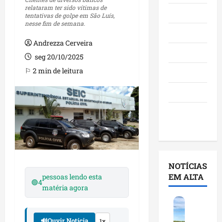
relataram ter sido vítimas de
Maranhão
tentativas de golpe em São Luís,
nesse fim de semana.
Negócios
Andrezza Cerveira
Polícia
seg 20/10/2025
⚐ 2 min de leitura
Política
Saúde
Últimas
Notícias
NOTÍCIAS
EM ALTA
pessoas lendo esta
🟢
4
matéria agora
F
e
🔊
Ouvir Notícia
1x