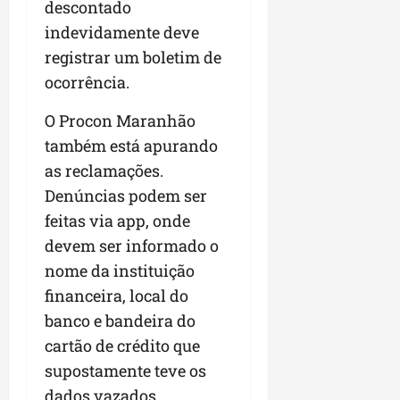
r
descontado
v
a
g
qua
a
o
indevidamente deve
ó
05/08/202
i
H
c
qua
registrar um boletim de
m
o
05/08/202
i
ocorrência.
p
r
o
u
i
O Procon Maranhão
l
z
qua
s
também está apurando
o
05/08/202
i
n
as reclamações.
o
t
Denúncias podem ser
n
e
feitas via app, onde
a
r
devem ser informado o
ter
p
04/08/202
nome da instituição
e
financeira, local do
q
banco e bandeira do
u
e
cartão de crédito que
n
supostamente teve os
o
dados vazados.
s