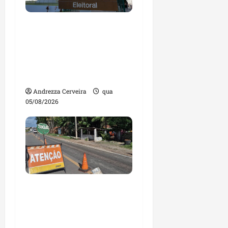
Maranhão tem quase
mil nomes em lista de
gestores públicos com
contas julgadas
irregulares
Andrezza Cerveira
qua
05/08/2026
DNIT alerta para
manutenção na ponte
sobre Estreito dos
Mosquitos nesta quinta-