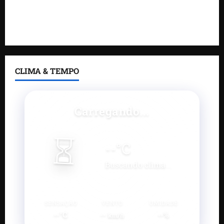
Feira do Empreendedor 2026 abre sala de imprensa
e estúdio de podcast para impulsionar pequenos
negócios
CLIMA & TEMPO
Carregando...
⏳
--
°C
Buscando clima...
SENSAÇÃO
VENTO
UMIDADE
--°C
--
--%
km/h