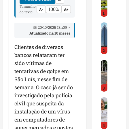
i
r
Tamanho
100%
A-
A+
do texto:
1
a
d
M
o
📅 20/10/2025 13h09 •
a
E
Atualizado há 10 meses
r
m
a
p
Clientes de diversos
2
n
r
bancos relataram ter
h
e
sido vítimas de
D
ã
e
N
o
n
tentativas de golpe em
I
t
d
São Luís, nesse fim de
T
e
e
semana. O caso já sendo
3
a
m
d
l
investigado pela polícia
q
o
G
e
u
r
civil que suspeita da
e
r
a
t
instalação de um vírus
s
t
s
r
em computadores de
t
a
e
a
4
ã
p
m
supermercados e postos
z