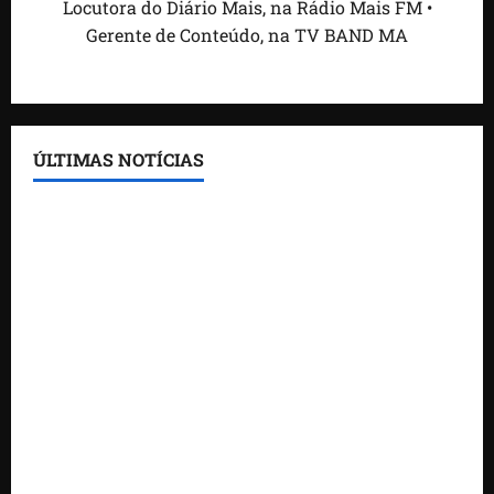
Locutora do Diário Mais, na Rádio Mais FM •
Gerente de Conteúdo, na TV BAND MA
ÚLTIMAS NOTÍCIAS
Feira do Empreendedor traz inteligência artificial e
novas tecnologias para impulsionar o agronegócio
Maranhão tem quase mil nomes em lista de
gestores públicos com contas julgadas irregulares
DNIT alerta para manutenção na ponte sobre
Estreito dos Mosquitos nesta quinta-feira
Gestão de Dr. Julinho evita retirada de famílias e
regulariza comunidade do Novo Horizonte