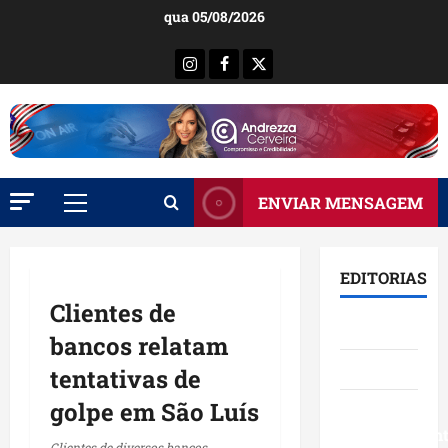
Ir
qua 05/08/2026
para
o
Instagram
Facebook
X
conteúdo
ENVIAR MENSAGEM
Menu
principal
EDITORIAS
Clientes de
Brasil
bancos relatam
Destaques
tentativas de
golpe em São Luís
Eventos e
Entretenimen
Clientes de diversos bancos