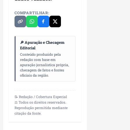
n
e
COMPARTILHAR:
g
ó
c
i
🔎 Apuração e Checagem
o
Editorial
s
Conteúdo produzido pela
redação com base em
ter
apuração jornalística própria,
04/08/202
checagem de fatos e fontes
oficiais da região.
📝 Redação / Cobertura Especial
⚖️ Todos os direitos reservados.
Reprodução permitida mediante
citação da fonte.