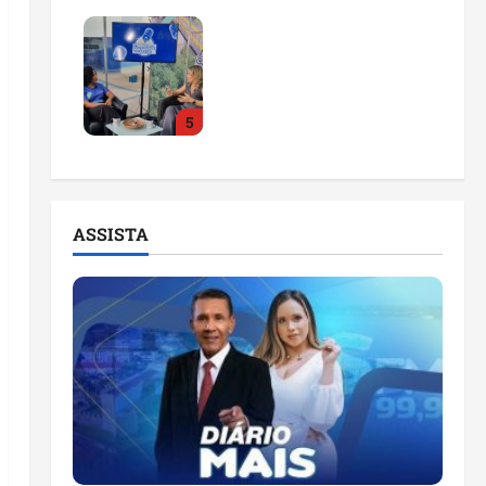
Feira do Empreendedor
2026 abre sala de
imprensa e estúdio de
podcast para impulsionar
5
pequenos negócios
ter 04/08/2026
ASSISTA