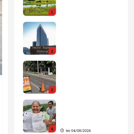
impulsionar o
1
agronegócio
qua 05/08/2026
Maranhão tem quase mil
nomes em lista de
gestores públicos com
contas julgadas
2
irregulares
qua 05/08/2026
DNIT alerta para
manutenção na ponte
sobre Estreito dos
Mosquitos nesta quinta-
3
feira
qua 05/08/2026
Gestão de Dr. Julinho
evita retirada de famílias
e regulariza comunidade
do Novo Horizonte
4
ter 04/08/2026