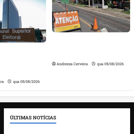
DNIT alerta para manutenção
na ponte sobre Estreito dos
m quase mil
Mosquitos nesta quinta-feira
ta de gestores
Andrezza Cerveira
qua 05/08/2026
m contas julgadas
ira
qua 05/08/2026
ÚLTIMAS NOTÍCIAS
Feira do Empreendedor traz inteligência artificial