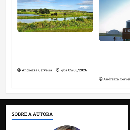
Feira do Empreendedor traz
inteligência artificial e novas
Maranhão te
tecnologias para impulsionar
nomes em lis
o agronegócio
públicos co
irregulares
Andrezza Cerveira
qua 05/08/2026
Andrezza Cerve
SOBRE A AUTORA