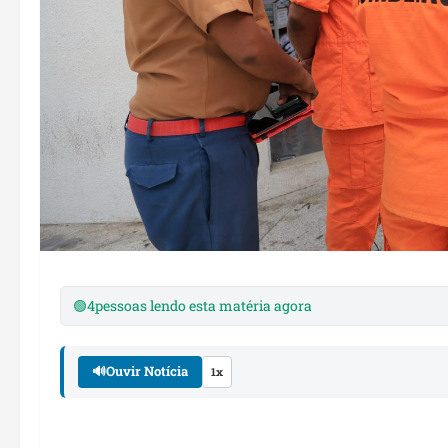
🟢
4
pessoas lendo esta matéria agora
🔊
Ouvir Notícia
1x