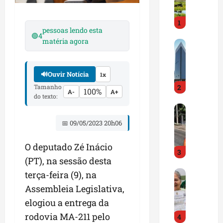
i
r
1
a
pessoas lendo esta
d
🟢
4
matéria agora
M
o
a
E
r
m
🔊
Ouvir Notícia
1x
a
p
2
n
Tamanho
r
100%
A-
A+
do texto:
h
e
D
ã
e
N
o
n
📅 09/05/2023 20h06
I
t
d
T
e
e
O deputado Zé Inácio
3
a
m
d
(PT), na sessão desta
l
q
o
G
terça-feira (9), na
e
u
r
e
r
a
t
Assembleia Legislativa,
s
t
s
r
elogiou a entrega da
t
a
e
a
rodovia MA-211 pelo
4
ã
p
m
z