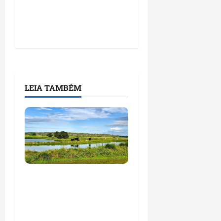
LEIA TAMBÉM
Feira do Empreendedor
traz inteligência
artificial e novas
tecnologias para