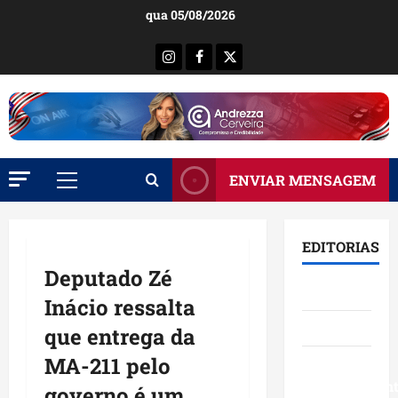
Ir
qua 05/08/2026
para
o
Instagram
Facebook
X
conteúdo
ENVIAR MENSAGEM
Menu
principal
EDITORIAS
Deputado Zé
Brasil
Inácio ressalta
Destaques
que entrega da
MA-211 pelo
Eventos e
Entretenimen
governo é um