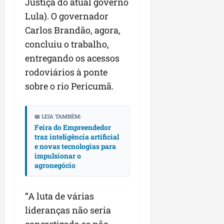
Justiça do atual governo
r
v
a
g
qua
a
o
Lula). O governador
ó
05/08/202
i
H
c
Carlos Brandão, agora,
qua
m
o
05/08/202
i
concluiu o trabalho,
p
r
o
entregando os acessos
u
i
l
z
rodoviários à ponte
qua
s
o
sobre o rio Pericumã.
05/08/202
i
n
o
t
n
e
📖 LEIA TAMBÉM:
a
Feira do Empreendedor
r
traz inteligência artificial
ter
p
e novas tecnologias para
04/08/202
impulsionar o
e
agronegócio
q
u
e
“A luta de várias
n
lideranças não seria
o
s