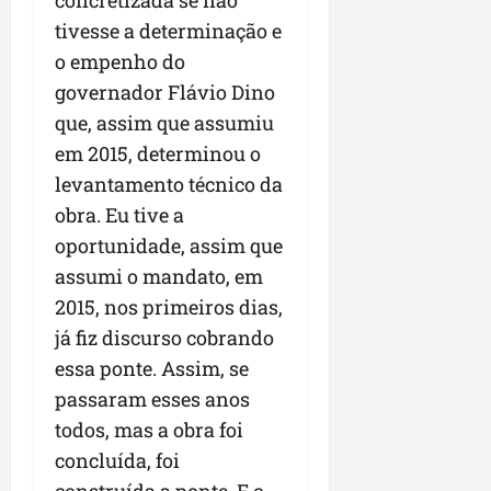
concretizada se não
n
tivesse a determinação e
e
o empenho do
g
governador Flávio Dino
ó
c
que, assim que assumiu
i
em 2015, determinou o
o
levantamento técnico da
s
obra. Eu tive a
oportunidade, assim que
ter
04/08/202
assumi o mandato, em
2015, nos primeiros dias,
já fiz discurso cobrando
essa ponte. Assim, se
passaram esses anos
todos, mas a obra foi
concluída, foi