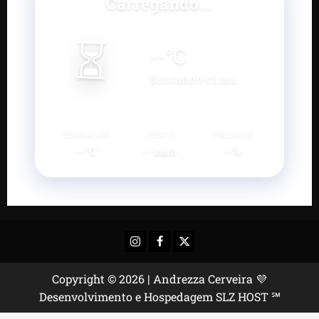
Carregando...
⏳
--
°C
Buscando clima...
SENSAÇÃO
VENTO
UMIDADE
--°C
--
--%
km/h
Instagram
Facebook
X
Copyright © 2026 | Andrezza Cerveira 💜
Desenvolvimento e Hospedagem SLZ HOST ℠