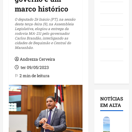
marco histórico
Maranhão
Negócios
O deputado Zé Inácio (PT), na sessão
desta terça-feira (9), na Assembleia
Legislativa, elogiou a entrega da
Polícia
rodovia MA-211 pelo governador
Carlos Brandão, interligando as
Política
cidades de Bequimão e Central do
Maranhão.
Saúde
Andrezza Cerveira
Últimas
ter 09/05/2023
Notícias
⚐ 2 min de leitura
NOTÍCIAS
EM ALTA
F
e