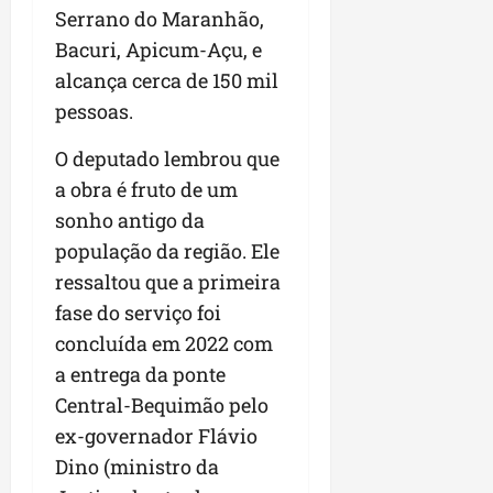
a
a
Serrano do Maranhão,
l
i
j
r
e
a
t
u
Bacuri, Apicum-Açu, e
a
e
r
o
l
i
alcança cerca de 150 mil
s
i
s
g
m
pessoas.
t
z
n
a
p
ú
a
e
d
u
O deputado lembrou que
d
c
s
a
l
i
o
a obra é fruto de um
t
s
s
o
m
a
i
i
sonho antigo da
d
u
q
r
o
população da região. Ele
e
n
u
r
n
ressaltou que a primeira
p
i
i
e
a
o
d
n
fase do serviço foi
g
r
d
a
t
u
o
concluída em 2022 com
c
d
a
l
a
a entrega da ponte
a
e
-
a
g
s
Central-Bequimão pelo
d
f
r
r
t
o
e
e
ex-governador Flávio
o
p
N
i
s
n
Dino (ministro da
a
o
r
e