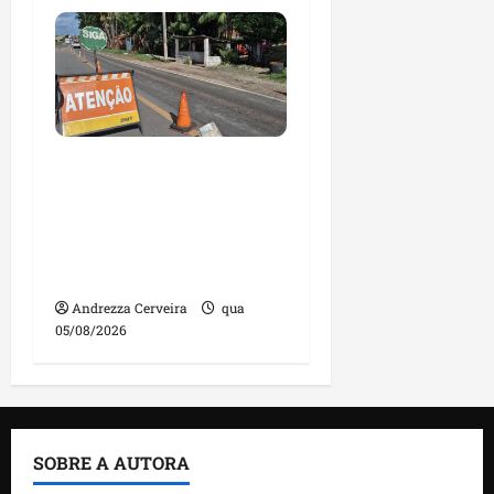
DNIT alerta para
manutenção na ponte
sobre Estreito dos
Mosquitos nesta quinta-
feira
Andrezza Cerveira
qua
05/08/2026
SOBRE A AUTORA