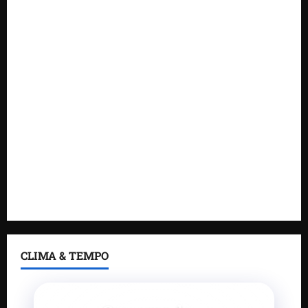
novas tecnologias para impulsionar o agronegócio
Maranhão tem quase mil nomes em lista de
gestores públicos com contas julgadas irregulares
DNIT alerta para manutenção na ponte sobre
Estreito dos Mosquitos nesta quinta-feira
Gestão de Dr. Julinho evita retirada de famílias e
regulariza comunidade do Novo Horizonte
Feira do Empreendedor 2026 abre sala de imprensa
e estúdio de podcast para impulsionar pequenos
negócios
CLIMA & TEMPO