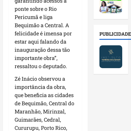
2
garantindo acessos à
t
s
o
a
0
i
o
r
ponte sobre o Rio
l
2
r
b
e
e
Pericumã e liga
6
a
r
s
n
Bequimão a Central. A
a
d
e
p
o
b
a
felicidade é imensa por
E
PUBLICIDADE
ú
v
r
d
s
b
a
estar aqui falando da
e
e
t
l
s
inauguração dessa tão
s
f
r
i
t
importante obra”,
a
a
e
c
e
l
m
i
ressaltou o deputado.
o
c
a
í
t
s
n
d
l
Zé Inácio observou a
o
c
o
e
i
d
o
l
importância da obra,
i
a
o
m
o
que beneficia as cidades
m
s
s
c
g
de Bequimão, Central do
p
e
M
o
i
r
r
o
Maranhão, Mirinzal,
n
a
e
e
s
t
s
Guimarães, Cedral,
n
g
q
a
p
Cururupu, Porto Rico,
s
u
u
s