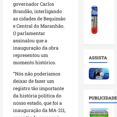
o
a
governador Carlos
i
i
F
d
r
l
n
Brandão, interligando
e
e
a
n
t
as cidades de Bequimão
i
D
m
o
e
r
e Central do Maranhão.
r
a
m
l
5
a
.
n
e
O parlamentar
i
d
J
u
s
g
assinalou que a
o
u
t
e
ê
inauguração da obra
E
l
e
m
n
m
i
representou um
n
l
c
ASSISTA
p
n
ç
i
i
momento histórico.
r
h
ã
s
a
e
o
o
t
a
“Nós não poderíamos
e
e
n
a
r
deixar de fazer um
n
v
a
d
t
registro tão importante
d
i
p
e
i
e
t
o
da história política do
g
f
PUBLICIDADE
d
a
n
e
i
nosso estado, que foi a
o
r
t
s
c
inauguração da MA-211,
r
e
e
t
i