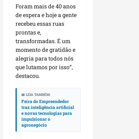
r
v
a
g
qua
Foram mais de 40 anos
a
o
ó
05/08/202
de espera e hoje a gente
i
H
c
qua
m
o
recebeu essas ruas
05/08/202
i
p
r
o
prontas e,
u
i
transformadas. É um
l
z
qua
momento de gratidão e
s
o
05/08/202
i
n
alegria para todos nós
o
t
que lutamos por isso”,
n
e
destacou.
a
r
ter
p
04/08/202
📖 LEIA TAMBÉM:
e
Feira do Empreendedor
q
traz inteligência artificial
u
e novas tecnologias para
e
impulsionar o
n
agronegócio
o
s