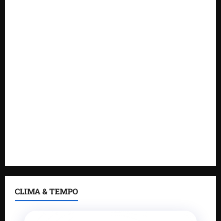
novas tecnologias para impulsionar o agronegócio
Maranhão tem quase mil nomes em lista de
gestores públicos com contas julgadas irregulares
DNIT alerta para manutenção na ponte sobre
Estreito dos Mosquitos nesta quinta-feira
Gestão de Dr. Julinho evita retirada de famílias e
regulariza comunidade do Novo Horizonte
Feira do Empreendedor 2026 abre sala de imprensa
e estúdio de podcast para impulsionar pequenos
negócios
CLIMA & TEMPO