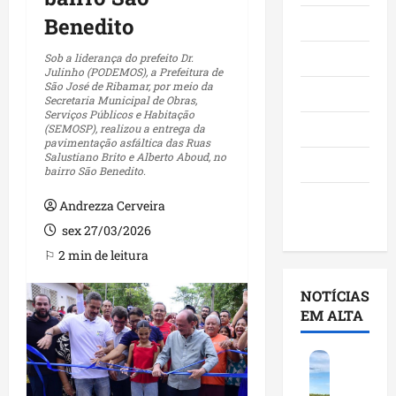
Benedito
Maranhão
Negócios
Sob a liderança do prefeito Dr.
Julinho (PODEMOS), a Prefeitura de
São José de Ribamar, por meio da
Polícia
Secretaria Municipal de Obras,
Serviços Públicos e Habitação
Política
(SEMOSP), realizou a entrega da
pavimentação asfáltica das Ruas
Salustiano Brito e Alberto Aboud, no
Saúde
bairro São Benedito.
Últimas
Andrezza Cerveira
Notícias
sex 27/03/2026
⚐ 2 min de leitura
NOTÍCIAS
EM ALTA
F
e