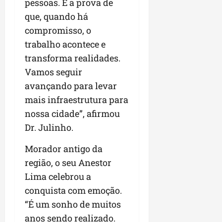
a
pessoas. É a prova de
a
l
i
j
r
que, quando há
e
a
t
u
a
e
compromisso, o
r
o
l
i
s
i
s
g
trabalho acontece e
m
t
z
n
a
p
transforma realidades.
ú
a
e
d
u
Vamos seguir
d
c
s
a
l
i
o
avançando para levar
t
s
s
o
m
a
i
i
mais infraestrutura para
d
u
q
r
o
nossa cidade”, afirmou
e
n
u
r
n
Dr. Julinho.
p
i
i
e
a
o
d
n
g
r
Morador antigo da
d
a
t
u
o
c
d
a
região, o seu Anestor
l
a
a
e
-
a
g
Lima celebrou a
s
d
f
r
r
conquista com emoção.
t
o
e
e
o
p
“É um sonho de muitos
N
i
s
n
a
o
r
anos sendo realizado.
e