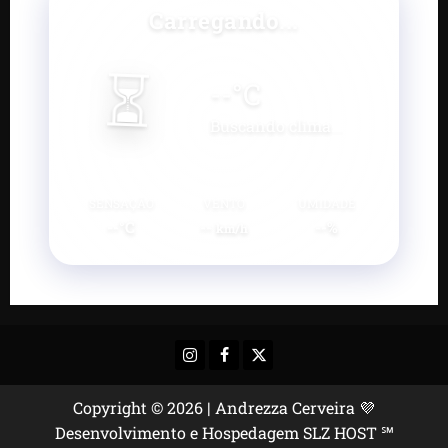
Carregando...
⏳
--
°C
Buscando clima...
SENSAÇÃO
VENTO
UMIDADE
--°C
--
--%
km/h
Instagram
Facebook
X
Copyright © 2026 | Andrezza Cerveira 💜
Desenvolvimento e Hospedagem SLZ HOST ℠