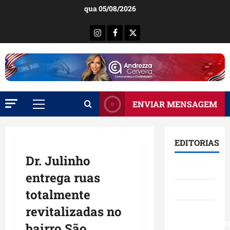
Ir
qua 05/08/2026
para
o
Instagram
Facebook
X
conteúdo
ENVIAR MENSAGEM
Menu
principal
EDITORIAS
Dr. Julinho
Brasil
entrega ruas
Destaques
totalmente
revitalizadas no
Eventos e
Entretenimen
bairro São