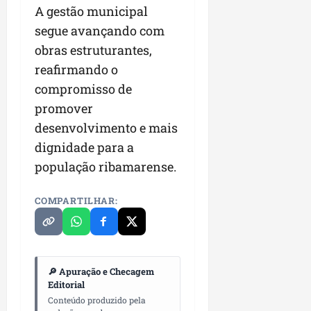
A gestão municipal
n
e
segue avançando com
g
obras estruturantes,
ó
reafirmando o
c
compromisso de
i
o
promover
s
desenvolvimento e mais
dignidade para a
ter
população ribamarense.
04/08/202
COMPARTILHAR:
🔎 Apuração e Checagem
Editorial
Conteúdo produzido pela