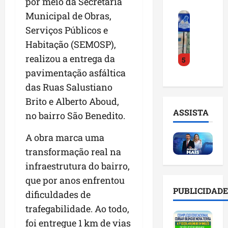
por meio da Secretaria
o
a
i
i
Municipal de Obras,
F
d
r
l
n
e
e
a
Serviços Públicos e
n
t
i
D
m
o
e
Habitação (SEMOSP),
r
r
a
m
l
realizou a entrega da
5
a
.
n
e
i
d
pavimentação asfáltica
J
u
s
g
o
u
t
e
das Ruas Salustiano
ê
E
l
e
m
n
Brito e Alberto Aboud,
m
i
n
l
c
ASSISTA
no bairro São Benedito.
p
n
ç
i
i
r
h
ã
s
a
A obra marca uma
e
o
o
t
a
e
e
transformação real na
n
a
r
n
v
a
d
t
infraestrutura do bairro,
d
i
p
e
i
que por anos enfrentou
e
t
o
g
f
PUBLICIDADE
dificuldades de
d
a
n
e
i
o
r
t
trafegabilidade. Ao todo,
s
c
r
e
e
t
i
foi entregue 1 km de vias