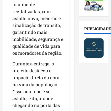
2
t
s
o
a
totalmente
0
i
o
r
l
2
revitalizadas, com
r
b
e
e
6
a
r
s
asfalto novo, meio-fio e
n
a
d
e
p
o
sinalização de trânsito,
b
a
E
PUBLICIDADE
ú
v
garantindo mais
r
d
s
b
a
e
e
mobilidade, segurança e
t
l
s
s
f
r
i
t
qualidade de vida para
a
a
e
c
e
os moradores da região.
l
m
i
o
c
a
í
t
s
n
Durante a entrega, o
d
l
o
c
o
prefeito destacou o
e
i
d
o
l
i
a
impacto direto da obra
o
m
o
m
s
s
c
g
na vida da população.
p
e
M
o
i
“Isso aqui não é só
r
r
o
n
a
asfalto, é dignidade
e
e
s
t
s
n
g
q
chegando na porta das
a
p
s
u
u
s