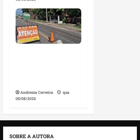
DNIT alerta para
manutenção na ponte
sobre Estreito dos
Mosquitos nesta quinta-
feira
Andrezza Cerveira
qua
05/08/2026
SOBRE A AUTORA