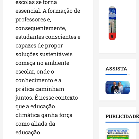
escolas se torna
o
a
i
i
F
d
essencial. A formação de
r
l
n
e
e
a
n
t
professores e,
i
D
m
o
e
consequentemente,
r
r
a
m
l
estudantes conscientes e
5
a
.
n
e
i
d
J
u
capazes de propor
s
g
o
u
t
e
ê
soluções sustentáveis
E
l
e
m
n
começa no ambiente
m
i
n
l
c
ASSISTA
p
escolar, onde o
n
ç
i
i
r
h
ã
s
conhecimento e a
a
e
o
o
t
a
prática caminham
e
e
n
a
r
juntos. É nesse contexto
n
v
a
d
t
d
i
que a educação
p
e
i
e
t
o
g
f
climática ganha força
PUBLICIDADE
d
a
n
e
i
como aliada da
o
r
t
s
c
educação
r
e
e
t
i