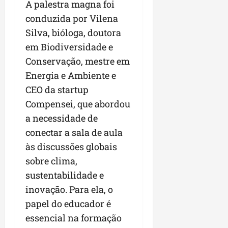
r
A palestra magna foi
v
a
g
qua
a
o
conduzida por Vilena
ó
05/08/202
i
H
c
qua
Silva, bióloga, doutora
m
o
05/08/202
i
em Biodiversidade e
p
r
o
u
i
Conservação, mestre em
l
z
Energia e Ambiente e
qua
s
o
05/08/202
CEO da startup
i
n
Compensei, que abordou
o
t
n
e
a necessidade de
a
conectar a sala de aula
r
ter
às discussões globais
p
04/08/202
e
sobre clima,
q
sustentabilidade e
u
inovação. Para ela, o
e
papel do educador é
n
o
essencial na formação
s