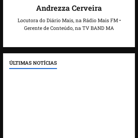
Andrezza Cerveira
Locutora do Diário Mais, na Rádio Mais FM •
Gerente de Conteúdo, na TV BAND MA
ÚLTIMAS NOTÍCIAS
Feira do Empreendedor traz inteligência artificial e
novas tecnologias para impulsionar o agronegócio
Maranhão tem quase mil nomes em lista de
gestores públicos com contas julgadas irregulares
DNIT alerta para manutenção na ponte sobre
Estreito dos Mosquitos nesta quinta-feira