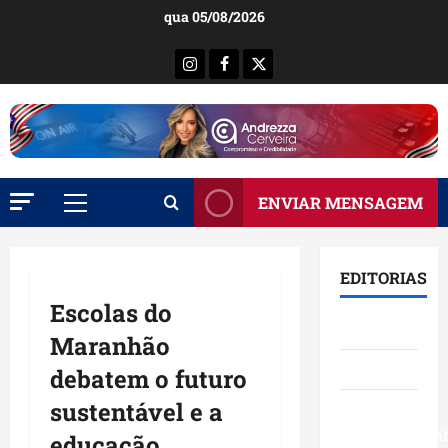
Ir
qua 05/08/2026
para
o
Instagram
Facebook
X
conteúdo
ENVIAR MENSAGEM
Menu
principal
EDITORIAS
Escolas do
Brasil
Maranhão
Destaques
debatem o futuro
sustentável e a
Eventos e
Entretenimen
educação