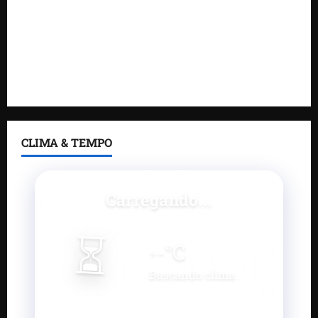
Gestão de Dr. Julinho evita retirada de famílias e
regulariza comunidade do Novo Horizonte
Feira do Empreendedor 2026 abre sala de imprensa
e estúdio de podcast para impulsionar pequenos
negócios
CLIMA & TEMPO
Carregando...
⏳
--
°C
Buscando clima...