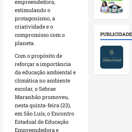
2
t
s
empreendedora,
o
a
0
i
o
r
l
estimulando o
2
r
b
e
e
protagonismo, a
6
a
r
s
n
a
criatividade e o
d
e
p
o
b
a
E
PUBLICIDADE
ú
compromisso com o
v
r
d
s
b
a
planeta.
e
e
t
l
s
s
f
r
i
t
Com o propósito de
a
a
e
c
e
reforçar a importância
l
m
i
o
c
a
da educação ambiental e
í
t
s
n
d
l
o
c
climática no ambiente
o
e
i
d
o
l
escolar, o Sebrae
i
a
o
m
o
Maranhão promoveu,
m
s
s
c
g
p
e
nesta quinta-feira (23),
M
o
i
r
r
o
n
a
em São Luís, o Encontro
e
e
s
t
s
Estadual de Educação
n
g
q
a
p
Empreendedora e
s
u
u
s