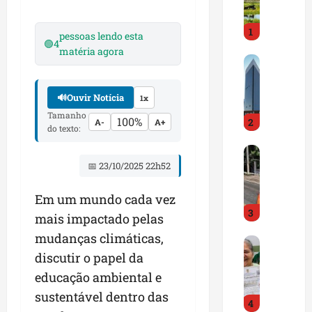
i
r
1
a
pessoas lendo esta
🟢
4
d
matéria agora
M
o
a
E
r
m
🔊
Ouvir Notícia
1x
a
p
Tamanho
100%
2
n
A-
A+
r
do texto:
h
e
D
ã
e
📅 23/10/2025 22h52
N
o
n
I
t
d
T
Em um mundo cada vez
e
e
3
a
m
d
mais impactado pelas
l
q
o
mudanças climáticas,
G
e
u
r
discutir o papel da
e
r
a
t
s
t
s
educação ambiental e
r
t
a
e
a
sustentável dentro das
4
ã
p
m
z