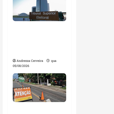
Maranhão tem quase
mil nomes em lista de
gestores públicos com
contas julgadas
irregulares
Andrezza Cerveira
qua
05/08/2026
DNIT alerta para