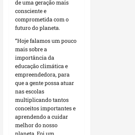
de uma geração mais
n
consciente e
e
comprometida com o
g
ó
futuro do planeta.
c
i
“Hoje falamos um pouco
o
mais sobre a
s
importância da
educação climática e
ter
04/08/202
empreendedora, para
que a gente possa atuar
nas escolas
multiplicando tantos
conceitos importantes e
aprendendo a cuidar
melhor do nosso
planeta. Foi um