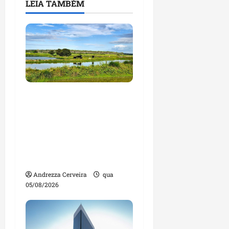
LEIA TAMBÉM
Feira do Empreendedor
traz inteligência
artificial e novas
tecnologias para
impulsionar o
agronegócio
Andrezza Cerveira
qua
05/08/2026