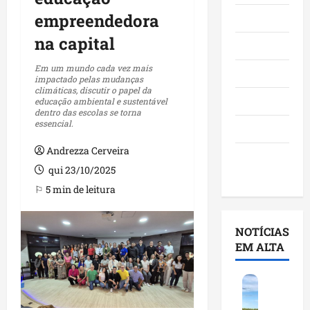
empreendedora
Maranhão
na capital
Negócios
Em um mundo cada vez mais
Polícia
impactado pelas mudanças
climáticas, discutir o papel da
Política
educação ambiental e sustentável
dentro das escolas se torna
essencial.
Saúde
Andrezza Cerveira
Últimas
qui 23/10/2025
Notícias
⚐ 5 min de leitura
NOTÍCIAS
EM ALTA
F
e