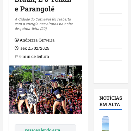
e Parangolé
Maranhão
Negócios
A Cidade do Carnaval foi reaberta
com a energia nas alturas na noite
de quinta-feira (20).
Polícia
Andrezza Cerveira
Política
sex 21/02/2025
Saúde
⚐ 6 min de leitura
Últimas
Notícias
NOTÍCIAS
EM ALTA
F
e
pessoas lendo esta