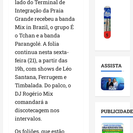
lado do Terminal de
o
a
i
i
F
d
Integração da Praia
r
l
n
e
e
a
n
t
Grande recebeu a banda
i
D
m
o
e
Mix in Brazil, o grupo É
r
r
a
m
l
o Tchan e a banda
5
a
.
n
e
i
d
J
u
Parangolé. A folia
s
g
o
u
t
e
ê
continua nesta sexta-
E
l
e
m
n
feira (21), a partir das
m
i
n
l
c
ASSISTA
p
19h, com shows de Léo
n
ç
i
i
r
h
ã
s
Santana, Ferrugem e
a
e
o
o
t
a
Timbalada. Do palco, o
e
e
n
a
r
DJ Rogério Mix
n
v
a
d
t
d
i
comandará a
p
e
i
e
t
o
g
f
discotecagem nos
PUBLICIDADE
d
a
n
e
i
intervalos.
o
r
t
s
c
r
e
e
t
i
Os foliões, que estão