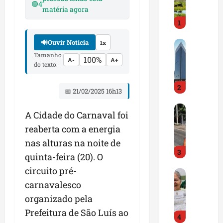
i
🟢
4
matéria agora
r
1
a
d
🔊
Ouvir Notícia
1x
M
o
a
E
Tamanho
100%
A-
A+
do texto:
r
m
a
p
2
n
r
📅 21/02/2025 16h13
h
e
D
ã
e
A Cidade do Carnaval foi
N
o
n
reaberta com a energia
I
t
d
T
nas alturas na noite de
e
e
3
a
m
d
quinta-feira (20). O
l
q
o
circuito pré-
G
e
u
r
carnavalesco
e
r
a
t
s
t
s
organizado pela
r
t
a
e
a
Prefeitura de São Luís ao
4
ã
p
m
z