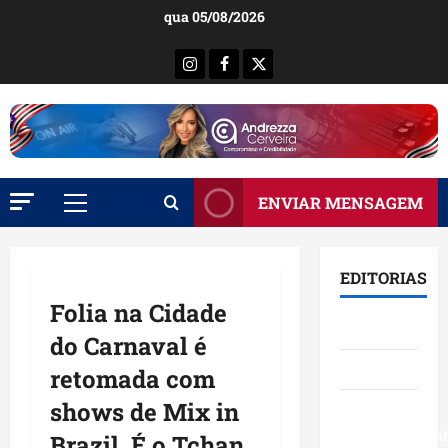
Ir
qua 05/08/2026
para
o
Instagram
Facebook
X
conteúdo
ENVIAR MENSAGEM
Menu
principal
EDITORIAS
Folia na Cidade
Brasil
do Carnaval é
Destaques
retomada com
shows de Mix in
Eventos e
Entretenimen
Brazil, É o Tchan