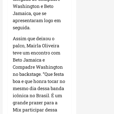
r
v
a
g
qua
Washington e Beto
a
o
ó
05/08/202
i
Jamaica, que se
H
c
qua
m
o
apresentaram logo em
05/08/202
i
p
r
o
seguida.
u
i
l
z
Assim que deixou o
qua
s
o
05/08/202
palco, Mairla Oliveira
i
n
o
teve um encontro com
t
n
e
Beto Jamaica e
a
Compadre Washington
r
ter
no backstage. “Que festa
p
04/08/202
e
boa e que honra tocar no
q
mesmo dia dessa banda
u
icônica no Brasil. É um
e
grande prazer para a
n
o
Mix participar dessa
s