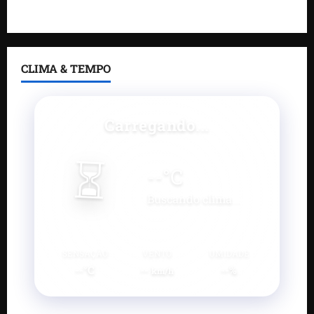
negócios
CLIMA & TEMPO
Carregando...
⏳
--
°C
Buscando clima...
SENSAÇÃO
VENTO
UMIDADE
--°C
--
--%
km/h