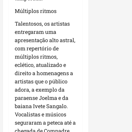
a
a
l
i
j
r
Múltiplos ritmos
e
a
t
u
a
e
r
o
l
i
Talentosos, os artistas
s
i
s
g
m
t
z
n
entregaram uma
a
p
ú
a
e
d
u
apresentação alto astral,
d
c
s
a
l
com repertório de
i
o
t
s
s
o
múltiplos ritmos,
m
a
i
i
d
u
q
r
eclético, atualizado e
o
e
n
u
r
n
direito a homenagens a
p
i
i
e
a
artistas que o público
o
d
n
g
r
d
a
adora, a exemplo da
t
u
o
c
d
a
l
a
paraense Joelma e da
a
e
-
a
g
baiana Ivete Sangalo.
s
d
f
r
r
Vocalistas e músicos
t
o
e
e
o
p
N
i
seguraram a peteca até a
s
n
a
o
r
e
chegada de Compadre