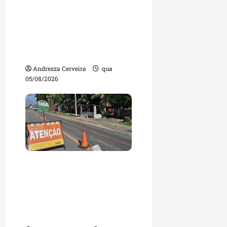
Maranhão tem quase
mil nomes em lista de
gestores públicos com
contas julgadas
irregulares
Andrezza Cerveira
qua
05/08/2026
DNIT alerta para
manutenção na ponte
sobre Estreito dos
Mosquitos nesta quinta-
feira