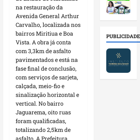
2
t
s
o
a
na restauração da
0
i
o
r
l
2
r
b
Avenida General Arthur
e
e
6
a
r
s
n
Carvalho, localizada nos
a
d
e
p
o
bairros Miritiua e Boa
b
a
E
PUBLICIDADE
ú
v
r
Vista. A obra já conta
d
s
b
a
e
e
t
l
com 3,3km de asfalto
s
s
f
r
i
t
pavimentados e está na
a
a
e
c
e
fase final de conclusão,
l
m
i
o
c
a
í
com serviços de sarjeta,
t
s
n
d
l
o
c
o
calçada, meio-fio e
e
i
d
o
l
sinalização horizontal e
i
a
o
m
o
vertical. No bairro
m
s
s
c
g
p
e
M
Jaguarema, oito ruas
o
i
r
r
o
n
a
foram qualificadas,
e
e
s
t
s
totalizando 2,5km de
n
g
q
a
p
s
asfalto. A Prefeitura
u
u
s