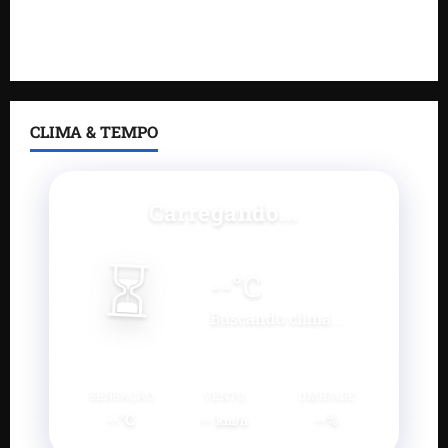
e estúdio de podcast para impulsionar pequenos
negócios
CLIMA & TEMPO
Carregando...
⏳
--
°C
Buscando clima...
SENSAÇÃO
VENTO
UMIDADE
--°C
--
--%
km/h