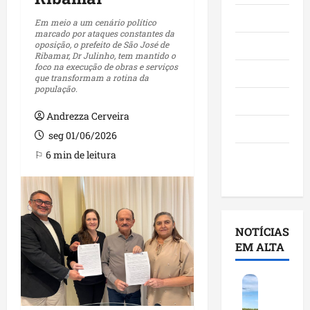
Maranhão
Em meio a um cenário político
marcado por ataques constantes da
oposição, o prefeito de São José de
Negócios
Ribamar, Dr Julinho, tem mantido o
foco na execução de obras e serviços
Polícia
que transformam a rotina da
população.
Política
Andrezza Cerveira
Saúde
seg 01/06/2026
⚐ 6 min de leitura
Últimas
Notícias
NOTÍCIAS
EM ALTA
F
e