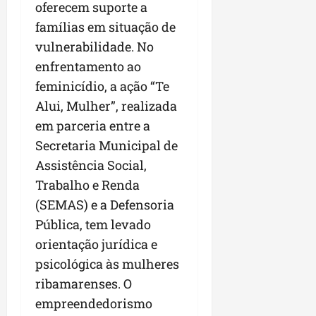
r
v
oferecem suporte a
a
g
qua
a
o
ó
famílias em situação de
05/08/202
i
H
c
qua
vulnerabilidade. No
m
o
05/08/202
i
enfrentamento ao
p
r
o
u
i
feminicídio, a ação “Te
l
z
Alui, Mulher”, realizada
qua
s
o
05/08/202
em parceria entre a
i
n
o
Secretaria Municipal de
t
n
e
Assistência Social,
a
Trabalho e Renda
r
ter
(SEMAS) e a Defensoria
p
04/08/202
e
Pública, tem levado
q
orientação jurídica e
u
psicológica às mulheres
e
ribamarenses. O
n
o
empreendedorismo
s