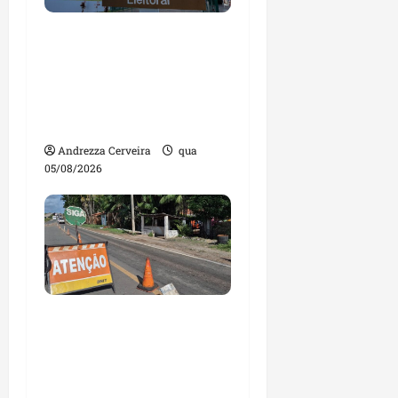
Maranhão tem quase
mil nomes em lista de
gestores públicos com
contas julgadas
irregulares
Andrezza Cerveira
qua
05/08/2026
DNIT alerta para
manutenção na ponte
sobre Estreito dos
Mosquitos nesta quinta-