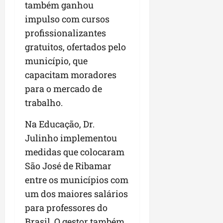
também ganhou
n
impulso com cursos
e
g
profissionalizantes
ó
gratuitos, ofertados pelo
c
município, que
i
capacitam moradores
o
s
para o mercado de
trabalho.
ter
04/08/202
Na Educação, Dr.
Julinho implementou
medidas que colocaram
São José de Ribamar
entre os municípios com
um dos maiores salários
para professores do
Brasil. O gestor também