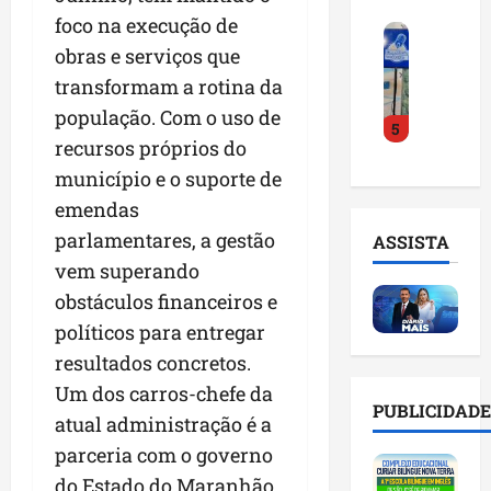
o
a
i
i
foco na execução de
F
d
r
l
n
obras e serviços que
e
e
a
n
t
i
D
transformam a rotina da
m
o
e
r
r
a
m
l
população. Com o uso de
5
a
.
n
e
i
recursos próprios do
d
J
u
s
g
município e o suporte de
o
u
t
e
ê
E
l
e
emendas
m
n
m
i
n
l
c
parlamentares, a gestão
ASSISTA
p
n
ç
i
i
vem superando
r
h
ã
s
a
e
obstáculos financeiros e
o
o
t
a
e
e
n
a
políticos para entregar
r
n
v
a
d
t
resultados concretos.
d
i
p
e
i
Um dos carros-chefe da
e
t
o
g
f
PUBLICIDADE
d
a
atual administração é a
n
e
i
o
r
t
s
c
parceria com o governo
r
e
e
t
i
do Estado do Maranhão