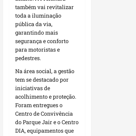
a
a
l
i
j
também vai revitalizar
r
e
a
t
u
a
toda a iluminação
e
r
o
l
i
pública da via,
s
i
s
g
m
t
z
garantindo mais
n
a
p
ú
a
e
d
u
segurança e conforto
d
c
s
a
l
para motoristas e
i
o
t
s
s
pedestres.
o
m
a
i
i
d
u
q
r
o
Na área social, a gestão
e
n
u
r
n
p
i
i
tem se destacado por
e
a
o
d
n
g
r
iniciativas de
d
a
t
u
o
acolhimento e proteção.
c
d
a
l
a
a
Foram entregues o
e
-
a
g
s
d
f
r
Centro de Convivência
r
t
o
e
e
o
do Parque Jair e o Centro
p
N
i
s
n
DIA, equipamentos que
a
o
r
e