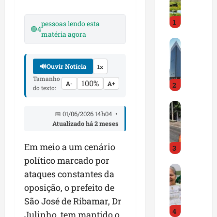
i
r
1
a
pessoas lendo esta
🟢
4
d
matéria agora
M
o
a
E
r
m
🔊
Ouvir Notícia
1x
a
p
Tamanho
100%
A-
A+
2
n
r
do texto:
h
e
D
ã
e
📅 01/06/2026 14h04 •
N
o
n
Atualizado há 2 meses
I
t
d
T
e
e
Em meio a um cenário
3
a
m
d
l
político marcado por
q
o
G
e
u
r
ataques constantes da
e
r
a
t
oposição, o prefeito de
s
t
s
r
São José de Ribamar, Dr
t
a
e
a
4
ã
p
m
Julinho, tem mantido o
z