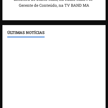
Gerente de Conteúdo, na TV BAND MA
ÚLTIMAS NOTÍCIAS
Feira do Empreendedor traz inteligência artificial e
novas tecnologias para impulsionar o agronegócio
Maranhão tem quase mil nomes em lista de
gestores públicos com contas julgadas irregulares
DNIT alerta para manutenção na ponte sobre
Estreito dos Mosquitos nesta quinta-feira
Gestão de Dr. Julinho evita retirada de famílias e
regulariza comunidade do Novo Horizonte
Feira do Empreendedor 2026 abre sala de imprensa