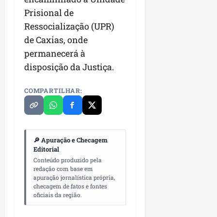
n
Prisional de
e
Ressocialização (UPR)
g
de Caxias, onde
ó
c
permanecerá à
i
disposição da Justiça.
o
s
COMPARTILHAR:
ter
04/08/202
🔎 Apuração e Checagem
Editorial
Conteúdo produzido pela
redação com base em
apuração jornalística própria,
checagem de fatos e fontes
oficiais da região.