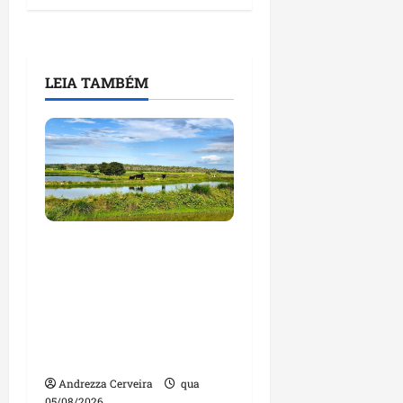
LEIA TAMBÉM
Feira do Empreendedor
traz inteligência
artificial e novas
tecnologias para
impulsionar o
agronegócio
Andrezza Cerveira
qua
05/08/2026