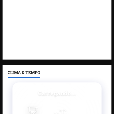
DNIT alerta para manutenção na ponte sobre
Estreito dos Mosquitos nesta quinta-feira
Gestão de Dr. Julinho evita retirada de famílias e
regulariza comunidade do Novo Horizonte
Feira do Empreendedor 2026 abre sala de imprensa
e estúdio de podcast para impulsionar pequenos
negócios
CLIMA & TEMPO
Carregando...
⏳
--
°C