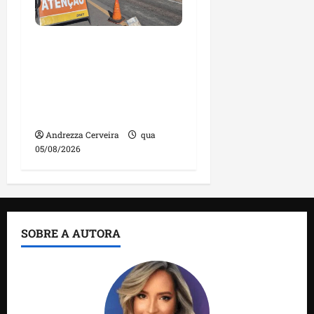
DNIT alerta para
manutenção na ponte
sobre Estreito dos
Mosquitos nesta quinta-
feira
Andrezza Cerveira
qua
05/08/2026
SOBRE A AUTORA