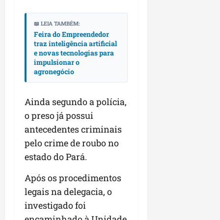
r
v
a
g
qua
a
o
ó
05/08/202
i
📖 LEIA TAMBÉM:
H
c
qua
Feira do Empreendedor
m
o
05/08/202
i
traz inteligência artificial
p
r
o
e novas tecnologias para
u
i
impulsionar o
l
z
agronegócio
qua
s
o
05/08/202
i
n
o
Ainda segundo a polícia,
t
n
e
o preso já possui
a
antecedentes criminais
r
ter
pelo crime de roubo no
p
04/08/202
e
estado do Pará.
q
u
Após os procedimentos
e
legais na delegacia, o
n
investigado foi
o
encaminhado à Unidade
s