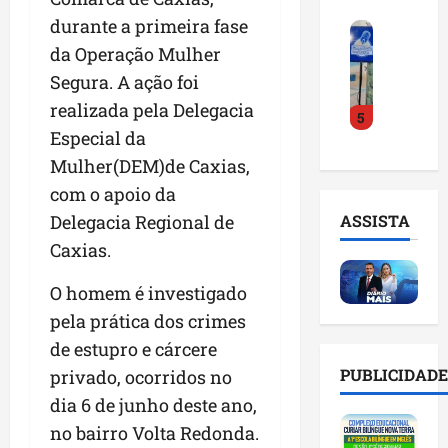
o
a
i
i
durante a primeira fase
F
d
r
l
n
e
da Operação Mulher
e
a
n
t
i
D
m
o
Segura. A ação foi
e
r
r
a
m
l
realizada pela Delegacia
5
a
.
n
e
i
Especial da
d
J
u
s
g
o
u
Mulher(DEM)de Caxias,
t
e
ê
E
l
e
m
n
com o apoio da
m
i
n
l
c
ASSISTA
Delegacia Regional de
p
n
ç
i
i
Caxias.
r
h
ã
s
a
e
o
o
t
a
O homem é investigado
e
e
n
a
r
n
v
pela prática dos crimes
a
d
t
d
i
p
e
i
de estupro e cárcere
e
t
o
g
f
PUBLICIDADE
privado, ocorridos no
d
a
n
e
i
dia 6 de junho deste ano,
o
r
t
s
c
r
e
e
no bairro Volta Redonda.
t
i