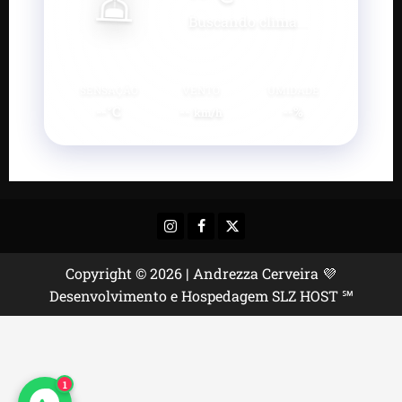
Buscando clima...
SENSAÇÃO
VENTO
UMIDADE
--°C
--
--%
km/h
Instagram
Facebook
X
Copyright © 2026 | Andrezza Cerveira 💜
Desenvolvimento e Hospedagem SLZ HOST ℠
1