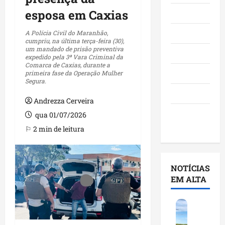
esposa em Caxias
Maranhão
Negócios
A Polícia Civil do Maranhão,
cumpriu, na última terça-feira (30),
um mandado de prisão preventiva
Polícia
expedido pela 3ª Vara Criminal da
Comarca de Caxias, durante a
Política
primeira fase da Operação Mulher
Segura.
Saúde
Andrezza Cerveira
Últimas
qua 01/07/2026
Notícias
⚐ 2 min de leitura
NOTÍCIAS
EM ALTA
F
e