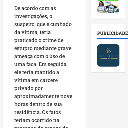
2
t
s
o
a
0
i
o
De acordo com as
r
l
2
r
b
e
e
investigações, o
6
a
r
s
n
suspeito, que é cunhado
a
d
e
p
o
b
da vítima, teria
a
E
PUBLICIDADE
ú
v
r
d
s
b
praticado o crime de
a
e
e
t
l
s
estupro mediante grave
s
f
r
i
t
ameaça com o uso de
a
a
e
c
e
l
m
uma faca. Em seguida,
i
o
c
a
í
t
s
n
ele teria mantido a
d
l
o
c
o
vítima em cárcere
e
i
d
o
l
privado por
i
a
o
m
o
m
s
s
aproximadamente nove
c
g
p
e
M
o
i
horas dentro de sua
r
r
o
n
a
residência. Os fatos
e
e
s
t
s
n
teriam ocorrido na
g
q
a
p
s
u
u
s