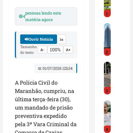
i
r
pessoas lendo esta
1
a
🟢
4
matéria agora
d
M
o
a
E
r
🔊
Ouvir Notícia
m
1x
a
p
Tamanho
100%
A-
A+
2
n
r
do texto:
h
e
D
ã
e
📅 01/07/2026 12h34
N
o
n
I
t
d
A Polícia Civil do
T
e
e
Maranhão, cumpriu, na
3
a
m
d
l
q
o
última terça-feira (30),
G
e
u
r
um mandado de prisão
e
r
a
t
preventiva expedido
s
t
s
r
t
a
pela 3ª Vara Criminal da
e
a
4
ã
p
m
z
Comarca de Caxias,