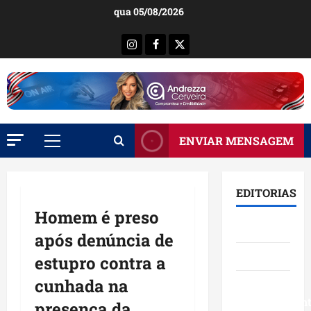
Ir
qua 05/08/2026
para
o
Instagram
Facebook
X
conteúdo
ENVIAR MENSAGEM
Menu
principal
EDITORIAS
Homem é preso
Brasil
após denúncia de
Destaques
estupro contra a
cunhada na
Eventos e
Entretenimen
presença da