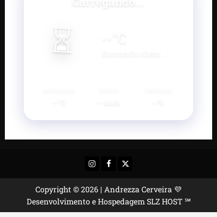
Carregando...
⏳
--
°C
Buscando clima...
SENSAÇÃO
VENTO
UMIDADE
--°C
--
--%
km/h
Instagram
Facebook
X
Copyright © 2026 | Andrezza Cerveira 💜
Desenvolvimento e Hospedagem SLZ HOST ℠