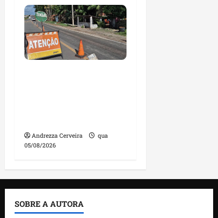
DNIT alerta para
manutenção na ponte
sobre Estreito dos
Mosquitos nesta quinta-
feira
Andrezza Cerveira
qua
05/08/2026
SOBRE A AUTORA