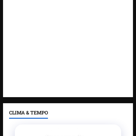
novas tecnologias para impulsionar o agronegócio
Maranhão tem quase mil nomes em lista de
gestores públicos com contas julgadas irregulares
DNIT alerta para manutenção na ponte sobre
Estreito dos Mosquitos nesta quinta-feira
Gestão de Dr. Julinho evita retirada de famílias e
regulariza comunidade do Novo Horizonte
Feira do Empreendedor 2026 abre sala de imprensa
e estúdio de podcast para impulsionar pequenos
negócios
CLIMA & TEMPO