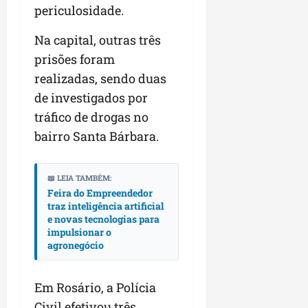
periculosidade.
n
e
Na capital, outras três
g
prisões foram
ó
c
realizadas, sendo duas
i
de investigados por
o
tráfico de drogas no
s
bairro Santa Bárbara.
ter
04/08/202
📖 LEIA TAMBÉM:
Feira do Empreendedor
traz inteligência artificial
e novas tecnologias para
impulsionar o
agronegócio
Em Rosário, a Polícia
Civil efetivou três