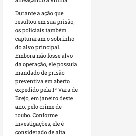
r
v
a
g
qua
a
o
ó
05/08/202
Durante a ação que
i
H
c
qua
resultou em sua prisão,
m
o
05/08/202
i
p
r
os policiais também
o
u
i
capturaram o sobrinho
l
z
qua
do alvo principal.
s
o
05/08/202
Embora não fosse alvo
i
n
o
t
da operação, ele possuía
n
e
mandado de prisão
a
preventiva em aberto
r
ter
p
expedido pela 1ª Vara de
04/08/202
e
Brejo, em janeiro deste
q
ano, pelo crime de
u
roubo. Conforme
e
n
investigações, ele é
o
considerado de alta
s