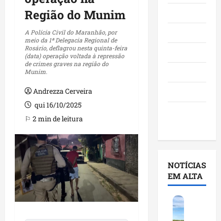
Região do Munim
Maranhão
Negócios
A Polícia Civil do Maranhão, por
meio da 1ª Delegacia Regional de
Rosário, deflagrou nesta quinta-feira
Polícia
(data) operação voltada à repressão
de crimes graves na região do
Política
Munim.
Andrezza Cerveira
Saúde
qui 16/10/2025
Últimas
⚐ 2 min de leitura
Notícias
NOTÍCIAS
EM ALTA
F
e