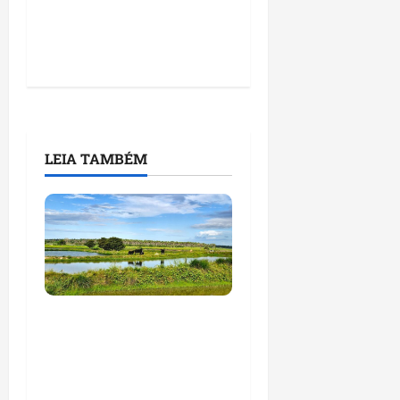
LEIA TAMBÉM
Feira do Empreendedor
traz inteligência
artificial e novas
tecnologias para