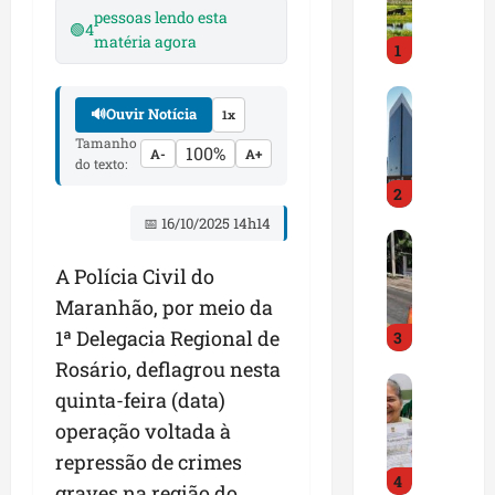
i
pessoas lendo esta
r
🟢
4
matéria agora
1
a
d
M
o
🔊
Ouvir Notícia
1x
a
E
Tamanho
r
m
100%
A-
A+
do texto:
a
p
2
n
r
h
e
📅 16/10/2025 14h14
D
ã
e
N
o
n
A Polícia Civil do
I
t
d
Maranhão, por meio da
T
e
e
1ª Delegacia Regional de
3
a
m
d
l
q
Rosário, deflagrou nesta
o
G
e
u
r
quinta-feira (data)
e
r
a
t
operação voltada à
s
t
s
r
t
repressão de crimes
a
e
a
4
ã
p
m
z
graves na região do