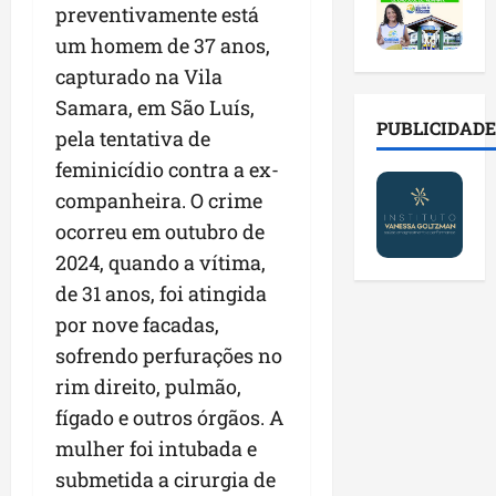
2
t
s
o
a
preventivamente está
0
i
o
r
l
um homem de 37 anos,
2
r
b
e
e
6
capturado na Vila
a
r
s
n
a
d
e
p
Samara, em São Luís,
o
b
a
E
PUBLICIDADE
ú
v
pela tentativa de
r
d
s
b
a
feminicídio contra a ex-
e
e
t
l
s
s
f
companheira. O crime
r
i
t
a
a
e
c
e
ocorreu em outubro de
l
m
i
o
c
2024, quando a vítima,
a
í
t
s
n
de 31 anos, foi atingida
d
l
o
c
o
e
i
d
por nove facadas,
o
l
i
a
o
m
o
sofrendo perfurações no
m
s
s
c
g
rim direito, pulmão,
p
e
M
o
i
r
fígado e outros órgãos. A
r
o
n
a
e
e
s
t
mulher foi intubada e
s
n
g
q
a
p
submetida a cirurgia de
s
u
u
s