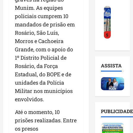
o
a
i
i
Munim. As equipes
F
d
r
l
n
policiais cumprem 10
e
e
a
n
t
i
D
m
mandados de prisão em
o
e
r
r
a
m
l
Rosário, São Luís,
5
a
.
n
e
i
Morros e Cachoeira
d
J
u
s
g
o
Grande, com o apoio do
u
t
e
ê
E
l
e
m
1º Distrito Policial de
n
m
i
n
l
c
Rosário, da Força
ASSISTA
p
n
ç
i
i
Estadual, do BOPE e de
r
h
ã
s
a
e
o
unidades da Polícia
o
t
a
e
e
n
a
r
Militar nos municípios
n
v
a
d
t
envolvidos.
d
i
p
e
i
e
t
o
g
f
PUBLICIDADE
Até o momento, 10
d
a
n
e
i
prisões realizadas. Entre
o
r
t
s
c
r
e
e
os presos
t
i