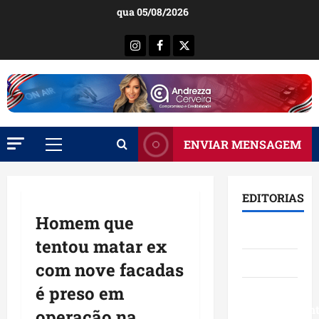
Ir
qua 05/08/2026
para
o
Instagram
Facebook
X
conteúdo
ENVIAR MENSAGEM
Menu
principal
EDITORIAS
Homem que
Brasil
tentou matar ex
Destaques
com nove facadas
é preso em
Eventos e
Entretenimen
operação na