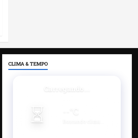
CLIMA & TEMPO
Carregando...
⏳
--
°C
Buscando clima...