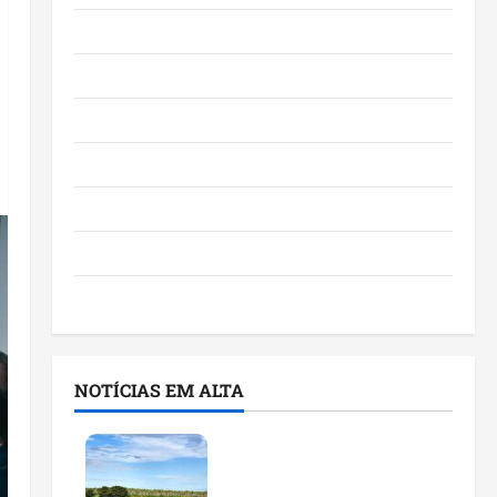
Eventos e Entretenimento
Maranhão
Negócios
Polícia
Política
Saúde
Últimas Notícias
NOTÍCIAS EM ALTA
Feira do Empreendedor
traz inteligência artificial
e novas tecnologias para