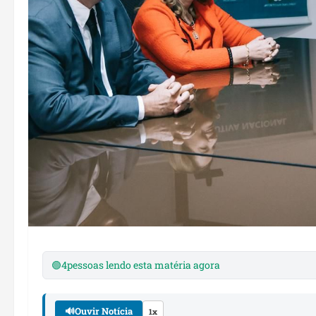
🟢
4
pessoas lendo esta matéria agora
🔊
Ouvir Notícia
1x