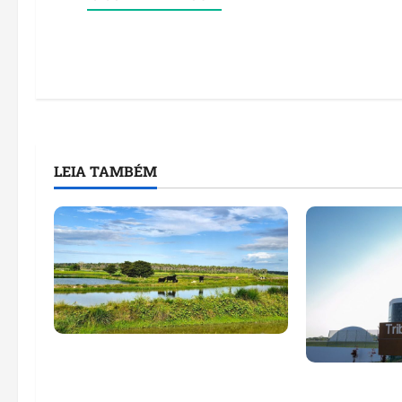
LEIA TAMBÉM
Feira do Empreendedor traz
inteligência artificial e novas
Maranhão te