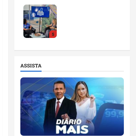
Feira do Empreendedor
2026 abre sala de
imprensa e estúdio de
podcast para impulsionar
5
pequenos negócios
ter 04/08/2026
ASSISTA