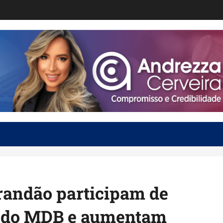
Brandão participam de
e do MDB e aumentam