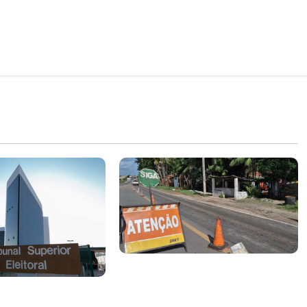
DNIT alerta para manutenção
na ponte sobre Estreito dos
m quase mil
Mosquitos nesta quinta-feira