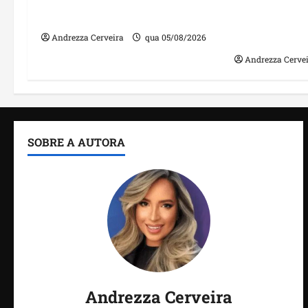
tecnologias para impulsionar
nomes em lis
o agronegócio
públicos co
irregulares
Andrezza Cerveira
qua 05/08/2026
Andrezza Cerve
SOBRE A AUTORA
Andrezza Cerveira