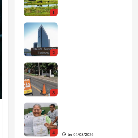
impulsionar o
1
agronegócio
qua 05/08/2026
Maranhão tem quase mil
nomes em lista de
gestores públicos com
contas julgadas
2
irregulares
qua 05/08/2026
DNIT alerta para
manutenção na ponte
sobre Estreito dos
Mosquitos nesta quinta-
3
feira
qua 05/08/2026
Gestão de Dr. Julinho
evita retirada de famílias
e regulariza comunidade
do Novo Horizonte
4
ter 04/08/2026