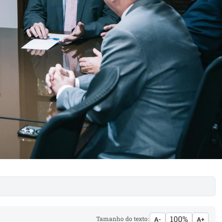
100%
Tamanho do texto:
A-
A+