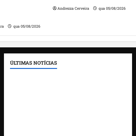
ta de gestores
Andrezza Cerveira
qua 05/08/2026
m contas julgadas
ira
qua 05/08/2026
ÚLTIMAS NOTÍCIAS
Feira do Empreendedor traz inteligência artificial
e novas tecnologias para impulsionar o
agronegócio
Maranhão tem quase mil nomes em lista de
gestores públicos com contas julgadas irregulares
DNIT alerta para manutenção na ponte sobre
Estreito dos Mosquitos nesta quinta-feira