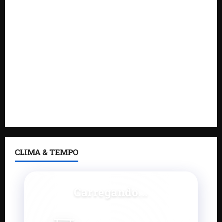
gestores públicos com contas julgadas irregulares
DNIT alerta para manutenção na ponte sobre
Estreito dos Mosquitos nesta quinta-feira
Gestão de Dr. Julinho evita retirada de famílias e
regulariza comunidade do Novo Horizonte
Feira do Empreendedor 2026 abre sala de imprensa
e estúdio de podcast para impulsionar pequenos
negócios
CLIMA & TEMPO
Carregando...