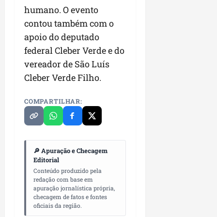
r
v
a
g
qua
humano. O evento
a
o
ó
05/08/202
contou também com o
i
H
c
qua
m
apoio do deputado
o
05/08/202
i
p
r
federal Cleber Verde e do
o
u
i
vereador de São Luís
l
z
qua
Cleber Verde Filho.
s
o
05/08/202
i
n
o
t
COMPARTILHAR:
n
e
a
r
ter
p
04/08/202
🔎 Apuração e Checagem
e
Editorial
q
Conteúdo produzido pela
u
redação com base em
e
apuração jornalística própria,
n
checagem de fatos e fontes
o
oficiais da região.
s