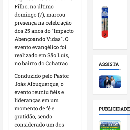
o
a
i
i
Filho, no último
F
d
r
l
n
domingo (7), marcou
e
e
a
n
t
i
presença na celebração
D
m
o
e
r
r
a
m
dos 25 anos do “Impacto
l
5
a
.
n
e
i
Abençoando Vidas”. O
d
J
u
s
g
evento evangélico foi
o
u
t
e
ê
E
l
realizado em São Luís,
e
m
n
m
i
n
l
c
no bairro do Cohatrac.
ASSISTA
p
n
ç
i
i
r
h
ã
s
a
Conduzido pelo Pastor
e
o
o
t
a
Joás Albuquerque, o
e
e
n
a
r
evento reuniu fiéis e
n
v
a
d
t
d
i
p
lideranças em um
e
i
e
t
o
g
f
momento de fé e
PUBLICIDADE
d
a
n
e
i
gratidão, sendo
o
r
t
s
c
r
considerado um dos
e
e
t
i