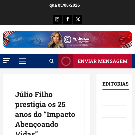
Ir
qua 05/08/2026
para
o
Instagram
Facebook
X
conteúdo
ENVIAR MENSAGEM
Menu
principal
EDITORIAS
Júlio Filho
Brasil
prestigia os 25
Destaques
anos do “Impacto
Abençoando
Eventos e
Entretenimen
Vidas”