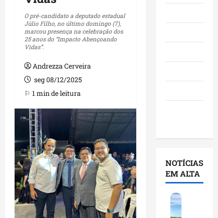
Maranhão
O pré-candidato a deputado estadual
Júlio Filho, no último domingo (7),
marcou presença na celebração dos
Negócios
25 anos do “Impacto Abençoando
Vidas”.
Polícia
Andrezza Cerveira
Política
seg 08/12/2025
Saúde
⚐ 1 min de leitura
Últimas
Notícias
NOTÍCIAS
EM ALTA
F
e