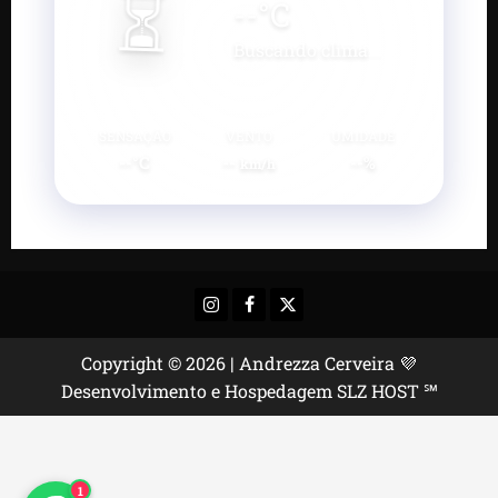
⏳
--
°C
Buscando clima...
SENSAÇÃO
VENTO
UMIDADE
--°C
--
--%
km/h
Instagram
Facebook
X
Copyright © 2026 | Andrezza Cerveira 💜
Desenvolvimento e Hospedagem SLZ HOST ℠
1