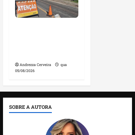
DNIT alerta para
manutenção na ponte
sobre Estreito dos
Mosquitos nesta quinta-
feira
Andrezza Cerveira
qua
05/08/2026
SOBRE A AUTORA