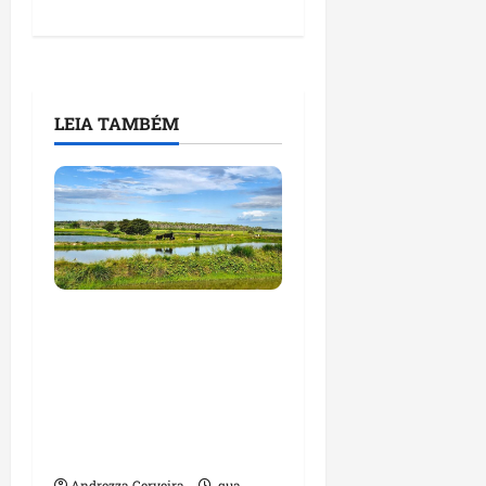
LEIA TAMBÉM
Feira do Empreendedor
traz inteligência
artificial e novas
tecnologias para
impulsionar o
agronegócio
Andrezza Cerveira
qua