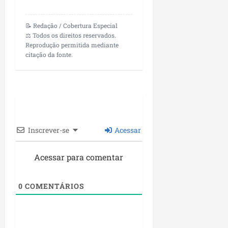
n
e
📝 Redação / Cobertura Especial
g
⚖️ Todos os direitos reservados.
ó
Reprodução permitida mediante
c
citação da fonte.
i
o
s
ter
04/08/202
Inscrever-se
Acessar
Acessar para comentar
0
COMENTÁRIOS