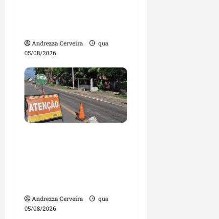
gestores públicos com
contas julgadas
irregulares
Andrezza Cerveira
qua
05/08/2026
DNIT alerta para
manutenção na ponte
sobre Estreito dos
Mosquitos nesta quinta-
feira
Andrezza Cerveira
qua
05/08/2026