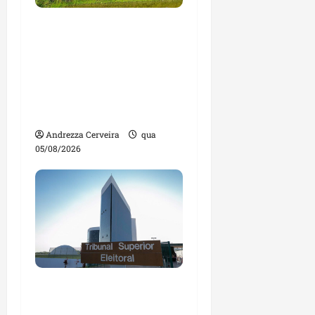
Feira do Empreendedor
traz inteligência
artificial e novas
tecnologias para
impulsionar o
agronegócio
Andrezza Cerveira
qua
05/08/2026
Maranhão tem quase
mil nomes em lista de