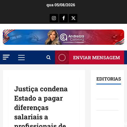
Ir
qua 05/08/2026
para
o
Instagram
Facebook
X
conteúdo
ENVIAR MENSAGEM
Menu
principal
EDITORIAS
Justiça condena
Brasil
Estado a pagar
Destaques
diferenças
salariais a
Eventos e
Entretenimen
profissionais de