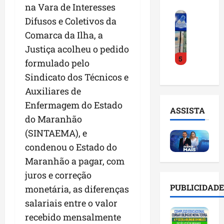
o
na Vara de Interesses
a
i
i
F
d
r
l
n
Difusos e Coletivos da
e
e
a
n
t
Comarca da Ilha, a
i
D
m
o
e
Justiça acolheu o pedido
r
r
a
m
l
5
a
.
n
formulado pelo
e
i
d
J
u
s
g
Sindicato dos Técnicos e
o
u
t
e
ê
Auxiliares de
E
l
e
m
n
m
Enfermagem do Estado
i
n
l
c
ASSISTA
p
n
ç
i
do Maranhão
i
r
h
ã
s
a
(SINTAEMA), e
e
o
o
t
a
condenou o Estado do
e
e
n
a
r
n
v
Maranhão a pagar, com
a
d
t
d
i
p
e
i
juros e correção
e
t
o
g
f
PUBLICIDADE
monetária, as diferenças
d
a
n
e
i
salariais entre o valor
o
r
t
s
c
r
e
e
recebido mensalmente
t
i