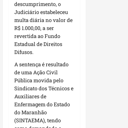
a
descumprimento, o
a
l
i
j
r
e
a
Judiciário estabeleceu
t
u
a
e
r
o
l
i
multa diária no valor de
s
i
s
g
m
R$ 1.000,00, a ser
t
z
n
a
p
revertida ao Fundo
ú
a
e
d
u
d
c
s
Estadual de Direitos
a
l
i
o
t
s
s
Difusos.
o
m
a
i
i
d
u
q
r
o
A sentença é resultado
e
n
u
r
n
de uma Ação Civil
p
i
i
e
a
o
Pública movida pelo
d
n
g
r
d
a
t
u
Sindicato dos Técnicos e
o
c
d
a
l
a
Auxiliares de
a
e
-
a
g
Enfermagem do Estado
s
d
f
r
r
t
o
do Maranhão
e
e
o
p
N
i
s
n
(SINTAEMA), tendo
a
o
r
e