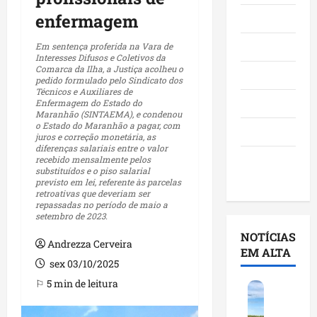
enfermagem
Maranhão
Negócios
Em sentença proferida na Vara de
Interesses Difusos e Coletivos da
Comarca da Ilha, a Justiça acolheu o
Polícia
pedido formulado pelo Sindicato dos
Técnicos e Auxiliares de
Política
Enfermagem do Estado do
Maranhão (SINTAEMA), e condenou
o Estado do Maranhão a pagar, com
Saúde
juros e correção monetária, as
diferenças salariais entre o valor
Últimas
recebido mensalmente pelos
substituídos e o piso salarial
Notícias
previsto em lei, referente às parcelas
retroativas que deveriam ser
repassadas no período de maio a
setembro de 2023.
NOTÍCIAS
Andrezza Cerveira
EM ALTA
sex 03/10/2025
⚐ 5 min de leitura
F
e