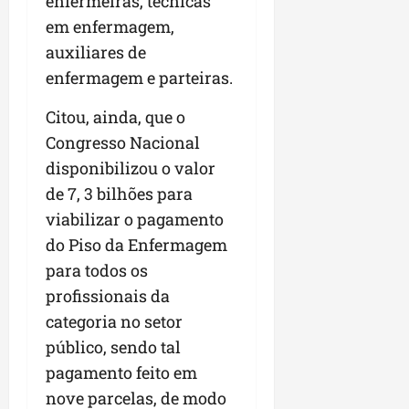
enfermeiras, técnicas
n
em enfermagem,
e
auxiliares de
g
enfermagem e parteiras.
ó
c
Citou, ainda, que o
i
o
Congresso Nacional
s
disponibilizou o valor
de 7, 3 bilhões para
ter
viabilizar o pagamento
04/08/202
do Piso da Enfermagem
para todos os
profissionais da
categoria no setor
público, sendo tal
pagamento feito em
nove parcelas, de modo