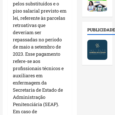
2
t
s
o
a
pelos substituídos e o
0
i
o
r
l
piso salarial previsto em
2
r
b
e
e
6
lei, referente às parcelas
a
r
s
n
a
d
e
p
retroativas que
o
b
a
E
PUBLICIDADE
ú
v
deveriam ser
r
d
s
b
a
repassadas no período
e
e
t
l
s
s
f
de maio a setembro de
r
i
t
a
a
e
c
e
2023. Esse pagamento
l
m
i
o
c
refere-se aos
a
í
t
s
n
profissionais técnicos e
d
l
o
c
o
e
i
d
auxiliares em
o
l
i
a
o
m
o
enfermagem da
m
s
s
c
g
Secretaria de Estado de
p
e
M
o
i
r
Administração
r
o
n
a
e
e
s
t
Penitenciária (SEAP).
s
n
g
q
a
p
Em caso de
s
u
u
s