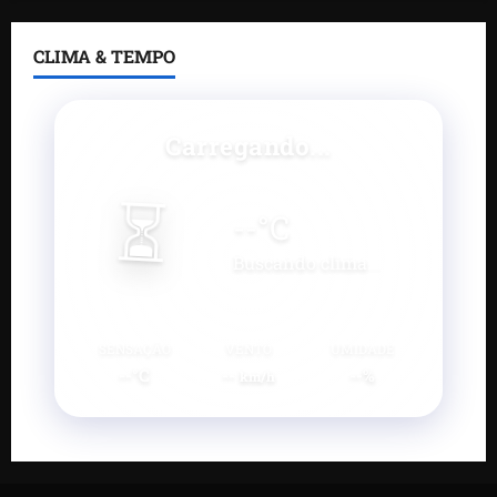
CLIMA & TEMPO
Carregando...
⏳
--
°C
Buscando clima...
SENSAÇÃO
VENTO
UMIDADE
--°C
--
--%
km/h