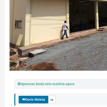
🟢
4
pessoas lendo esta matéria agora
🔊
Ouvir Notícia
1x