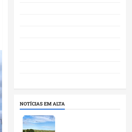
Eventos e Entretenimento
Maranhão
Negócios
Polícia
Política
Saúde
Últimas Notícias
NOTÍCIAS EM ALTA
Feira do Empreendedor
traz inteligência artificial
e novas tecnologias para