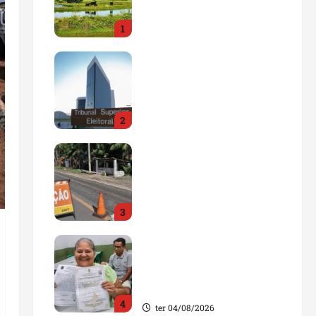
impulsionar o
1
agronegócio
qua 05/08/2026
Maranhão tem quase mil
nomes em lista de
gestores públicos com
contas julgadas
2
irregulares
qua 05/08/2026
DNIT alerta para
manutenção na ponte
sobre Estreito dos
Mosquitos nesta quinta-
3
feira
qua 05/08/2026
Gestão de Dr. Julinho
evita retirada de famílias
e regulariza comunidade
do Novo Horizonte
4
ter 04/08/2026