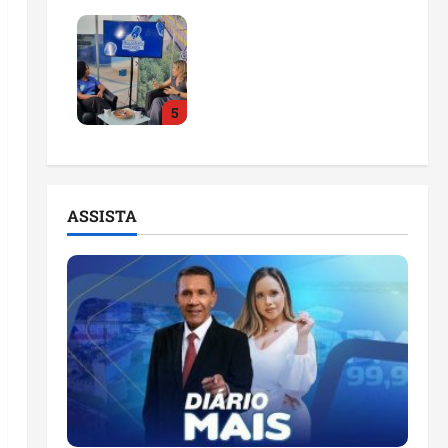
Feira do Empreendedor
2026 abre sala de
imprensa e estúdio de
podcast para impulsionar
5
pequenos negócios
ter 04/08/2026
ASSISTA