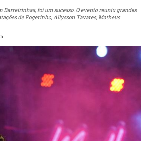
 Barreirinhas, foi um sucesso. O evento reuniu grandes
ntações de Rogerinho, Allysson Tavares, Matheus
ra