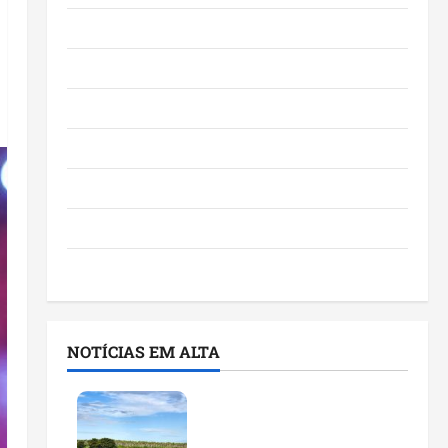
Eventos e Entretenimento
Maranhão
Negócios
Polícia
Política
Saúde
Últimas Notícias
NOTÍCIAS EM ALTA
Feira do Empreendedor
traz inteligência artificial
e novas tecnologias para