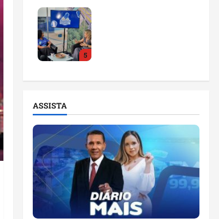
Feira do Empreendedor
2026 abre sala de
imprensa e estúdio de
podcast para impulsionar
5
pequenos negócios
ter 04/08/2026
ASSISTA