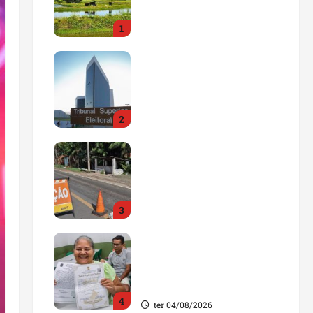
impulsionar o
1
agronegócio
qua 05/08/2026
Maranhão tem quase mil
nomes em lista de
gestores públicos com
contas julgadas
2
irregulares
qua 05/08/2026
DNIT alerta para
manutenção na ponte
sobre Estreito dos
Mosquitos nesta quinta-
3
feira
qua 05/08/2026
Gestão de Dr. Julinho
evita retirada de famílias
e regulariza comunidade
do Novo Horizonte
4
ter 04/08/2026