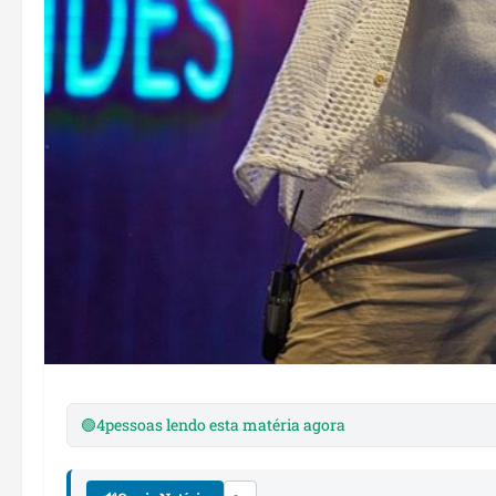
🟢
4
pessoas lendo esta matéria agora