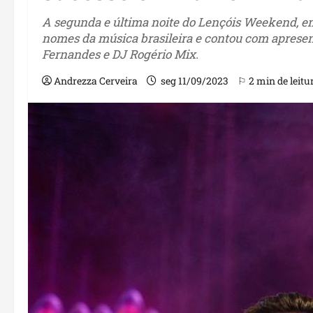
A segunda e última noite do Lençóis Weekend, em
nomes da música brasileira e contou com aprese
Fernandes e DJ Rogério Mix.
Andrezza Cerveira
seg 11/09/2023
⚐ 2 min de leitu