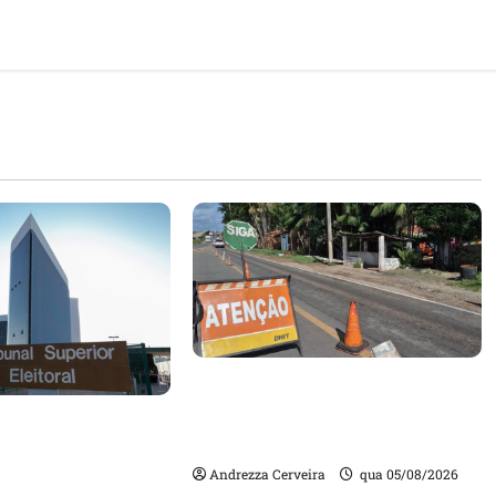
DNIT alerta para manutenção
na ponte sobre Estreito dos
m quase mil
Mosquitos nesta quinta-feira
ta de gestores
Andrezza Cerveira
qua 05/08/2026
m contas julgadas