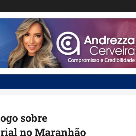
ogo sobre
orial no Maranhão