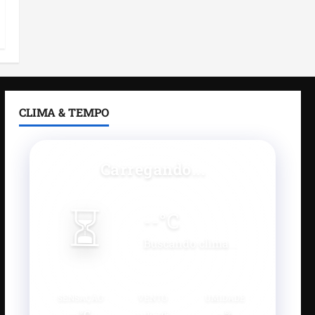
CLIMA & TEMPO
Carregando...
⏳
--
°C
Buscando clima...
SENSAÇÃO
VENTO
UMIDADE
--°C
--
--%
km/h