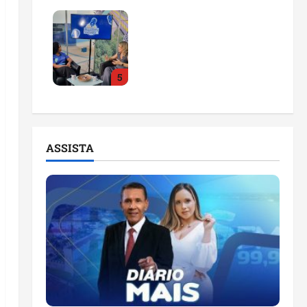
Feira do Empreendedor
2026 abre sala de
imprensa e estúdio de
podcast para impulsionar
5
pequenos negócios
ter 04/08/2026
ASSISTA