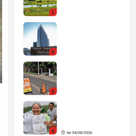
impulsionar o
1
agronegócio
qua 05/08/2026
Maranhão tem quase mil
nomes em lista de
gestores públicos com
contas julgadas
2
irregulares
qua 05/08/2026
DNIT alerta para
manutenção na ponte
sobre Estreito dos
Mosquitos nesta quinta-
3
feira
qua 05/08/2026
Gestão de Dr. Julinho
evita retirada de famílias
e regulariza comunidade
do Novo Horizonte
4
ter 04/08/2026