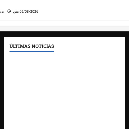
ira
qua 05/08/2026
ÚLTIMAS NOTÍCIAS
Feira do Empreendedor traz inteligência artificial
e novas tecnologias para impulsionar o
agronegócio
Maranhão tem quase mil nomes em lista de
gestores públicos com contas julgadas irregulares
DNIT alerta para manutenção na ponte sobre
Estreito dos Mosquitos nesta quinta-feira
Gestão de Dr. Julinho evita retirada de famílias e