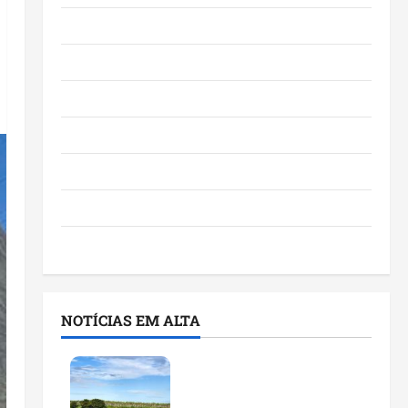
Eventos e Entretenimento
Maranhão
Negócios
Polícia
Política
Saúde
Últimas Notícias
NOTÍCIAS EM ALTA
Feira do Empreendedor
traz inteligência artificial
e novas tecnologias para