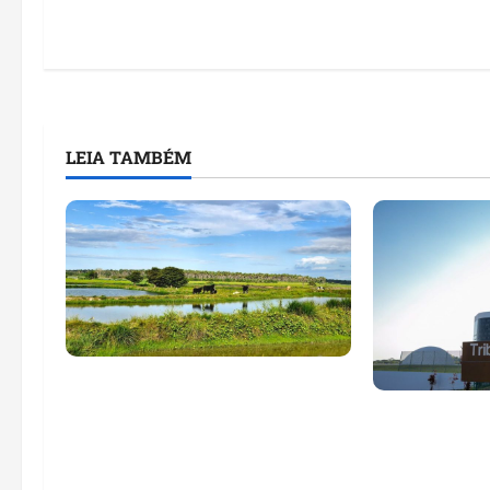
LEIA TAMBÉM
Feira do Empreendedor traz
inteligência artificial e novas
Maranhão te
tecnologias para impulsionar
nomes em lis
o agronegócio
públicos co