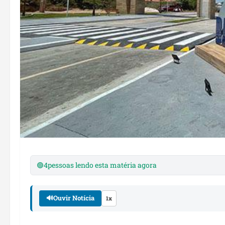
🟢
4
pessoas lendo esta matéria agora
🔊
Ouvir Notícia
1x