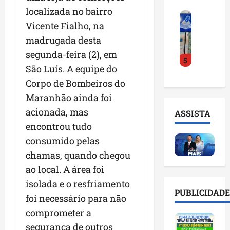
o
a
i
i
localizada no bairro
F
d
r
l
n
Vicente Fialho, na
e
e
a
n
t
i
madrugada desta
D
m
o
e
r
r
a
m
segunda-feira (2), em
l
5
a
.
n
e
i
São Luís. A equipe do
d
J
u
s
g
Corpo de Bombeiros do
o
u
t
e
ê
E
l
Maranhão ainda foi
e
m
n
m
i
n
l
c
acionada, mas
ASSISTA
p
n
ç
i
i
encontrou tudo
r
h
ã
s
a
consumido pelas
e
o
o
t
a
e
e
n
chamas, quando chegou
a
r
n
v
a
d
t
ao local. A área foi
d
i
p
e
i
isolada e o resfriamento
e
t
o
g
f
PUBLICIDADE
d
foi necessário para não
a
n
e
i
o
r
t
s
comprometer a
c
r
e
e
t
i
segurança de outros