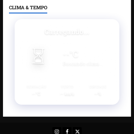
CLIMA & TEMPO
Carregando...
⏳
--
°C
Buscando clima...
SENSAÇÃO
VENTO
UMIDADE
--°C
--
--%
km/h
Instagram
Facebook
X