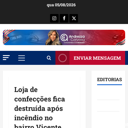
Ir
qua 05/08/2026
para
o
Instagram
Facebook
X
conteúdo
ENVIAR MENSAGEM
Menu
principal
EDITORIAS
Loja de
Brasil
confecções fica
Destaques
destruída após
incêndio no
Eventos e
Entretenimen
bairro Vicente