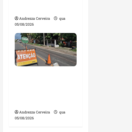
contas julgadas
irregulares
Andrezza Cerveira
qua
05/08/2026
DNIT alerta para
manutenção na ponte
sobre Estreito dos
Mosquitos nesta quinta-
feira
Andrezza Cerveira
qua
05/08/2026