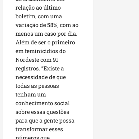
r
v
a
g
qua
relação ao último
a
o
ó
05/08/202
i
boletim, com uma
H
c
qua
m
o
variação de 58%, com ao
05/08/202
i
p
r
o
menos um caso por dia.
u
i
Além de ser o primeiro
l
z
qua
s
o
em feminicídios do
05/08/202
i
n
Nordeste com 91
o
t
registros. “Existe a
n
e
necessidade de que
a
r
todas as pessoas
ter
p
04/08/202
tenham um
e
conhecimento social
q
u
sobre essas questões
e
para que a gente possa
n
transformar esses
o
números que
s