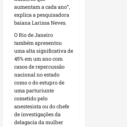
n
aumentam a cada ano”,
e
explica a pesquisadora
g
baiana Larissa Neves.
ó
c
O Rio de Janeiro
i
também apresentou
o
s
uma alta significativa de
45% em um ano com
ter
casos de repercussão
04/08/202
nacional no estado
como o do estupro de
uma parturiunte
cometido pelo
anestesista ou do chefe
de investigações da
delagacia da mulher