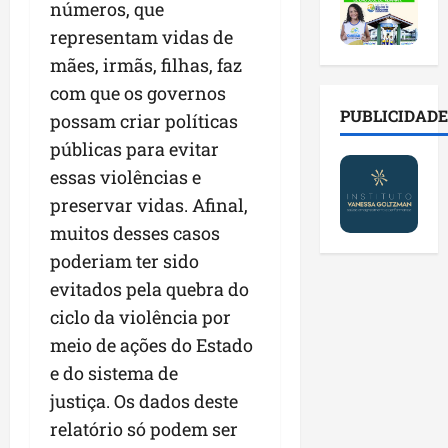
2
t
s
o
números, que
a
0
i
o
r
l
representam vidas de
2
r
b
e
e
mães, irmãs, filhas, faz
6
a
r
s
n
a
d
com que os governos
e
p
o
b
a
E
PUBLICIDADE
ú
v
possam criar políticas
r
d
s
b
a
públicas para evitar
e
e
t
l
s
essas violências e
s
f
r
i
t
a
a
e
preservar vidas. Afinal,
c
e
l
m
i
o
c
muitos desses casos
a
í
t
s
n
poderiam ter sido
d
l
o
c
o
e
evitados pela quebra do
i
d
o
l
i
a
o
m
ciclo da violência por
o
m
s
s
c
g
meio de ações do Estado
p
e
M
o
i
e do sistema de
r
r
o
n
a
e
e
justiça. Os dados deste
s
t
s
n
g
q
a
p
relatório só podem ser
s
u
u
s