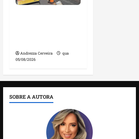
DNIT alerta para
manutenção na ponte
sobre Estreito dos
Mosquitos nesta quinta-
feira
Andrezza Cerveira
qua
05/08/2026
SOBRE A AUTORA