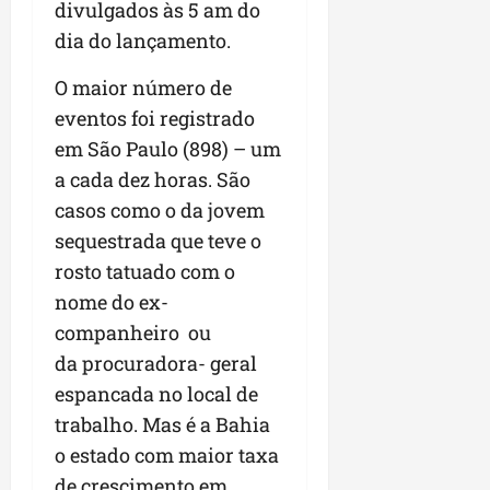
a
divulgados às 5 am do
a
l
i
j
r
dia do lançamento.
e
a
t
u
a
e
r
o
l
i
O maior número de
s
i
s
g
m
t
z
n
eventos foi registrado
a
p
ú
a
e
d
u
em São Paulo (898) – um
d
c
s
a
l
a cada dez horas. São
i
o
t
s
s
o
casos como o da jovem
m
a
i
i
d
u
q
r
sequestrada que teve o
o
e
n
u
r
n
rosto tatuado com o
p
i
i
e
a
nome do ex-
o
d
n
g
r
d
a
companheiro ou
t
u
o
c
d
a
l
a
da procuradora- geral
a
e
-
a
g
espancada no local de
s
d
f
r
r
trabalho. Mas é a Bahia
t
o
e
e
o
p
N
i
o estado com maior taxa
s
n
a
o
r
e
de crescimento em