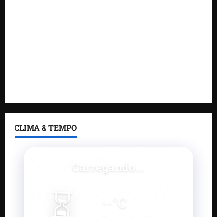
DNIT alerta para manutenção na ponte sobre
Estreito dos Mosquitos nesta quinta-feira
Gestão de Dr. Julinho evita retirada de famílias e
regulariza comunidade do Novo Horizonte
Feira do Empreendedor 2026 abre sala de imprensa
e estúdio de podcast para impulsionar pequenos
negócios
CLIMA & TEMPO
Carregando...
⏳
--
°C