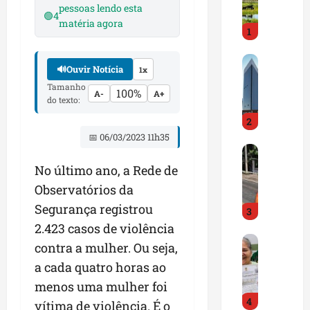
i
pessoas lendo esta
🟢
4
r
matéria agora
1
a
d
M
o
🔊
Ouvir Notícia
1x
a
E
Tamanho
r
m
100%
A-
A+
do texto:
a
p
2
n
r
h
📅 06/03/2023 11h35
e
D
ã
e
N
o
n
No último ano, a Rede de
I
t
d
Observatórios da
T
e
e
Segurança registrou
3
a
m
d
l
2.423 casos de violência
q
o
G
e
u
r
contra a mulher. Ou seja,
e
r
a
t
a cada quatro horas ao
s
t
s
r
menos uma mulher foi
t
a
e
a
4
ã
p
m
vítima de violência. É o
z