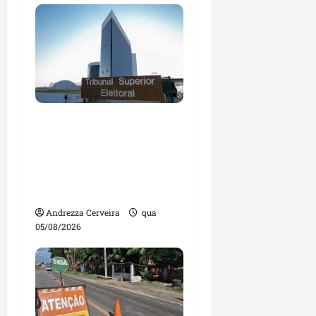
Maranhão tem quase
mil nomes em lista de
gestores públicos com
contas julgadas
irregulares
Andrezza Cerveira
qua
05/08/2026