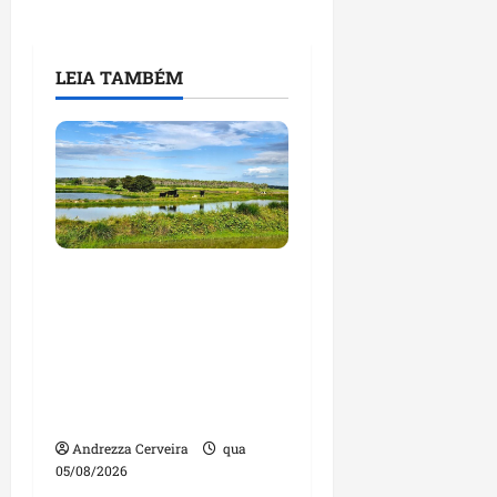
LEIA TAMBÉM
Feira do Empreendedor
traz inteligência
artificial e novas
tecnologias para
impulsionar o
agronegócio
Andrezza Cerveira
qua
05/08/2026