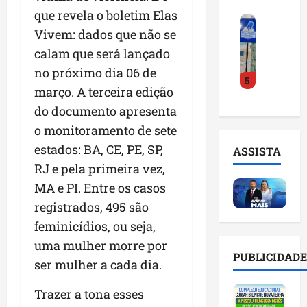
o
a
i
i
que revela o boletim Elas
F
d
r
l
n
Vivem: dados que não se
e
e
a
n
t
i
D
calam que será lançado
m
o
e
r
r
a
m
l
no próximo dia 06 de
5
a
.
n
e
i
março. A terceira edição
d
J
u
s
g
do documento apresenta
o
u
t
e
ê
E
l
e
o monitoramento de sete
m
n
m
i
n
l
c
estados: BA, CE, PE, SP,
ASSISTA
p
n
ç
i
i
RJ e pela primeira vez,
r
h
ã
s
a
e
MA e PI. Entre os casos
o
o
t
a
e
e
n
a
registrados, 495 são
r
n
v
a
d
t
feminicídios, ou seja,
d
i
p
e
i
uma mulher morre por
e
t
o
g
f
PUBLICIDADE
d
a
ser mulher a cada dia.
n
e
i
o
r
t
s
c
r
Trazer a tona esses
e
e
t
i