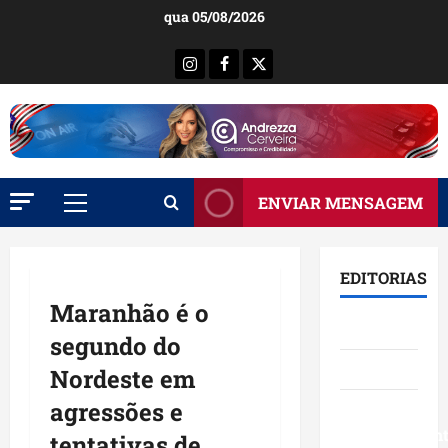
Ir
qua 05/08/2026
para
o
Instagram
Facebook
X
conteúdo
ENVIAR MENSAGEM
Menu
principal
EDITORIAS
Maranhão é o
Brasil
segundo do
Destaques
Nordeste em
agressões e
Eventos e
Entretenimen
tentativas de