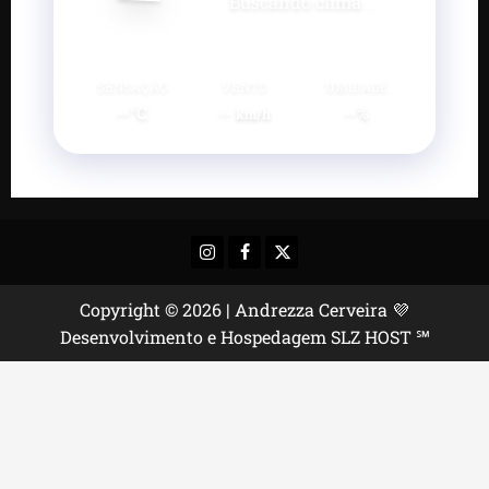
Buscando clima...
SENSAÇÃO
VENTO
UMIDADE
--°C
--
--%
km/h
Instagram
Facebook
X
Copyright © 2026 | Andrezza Cerveira 💜
Desenvolvimento e Hospedagem SLZ HOST ℠