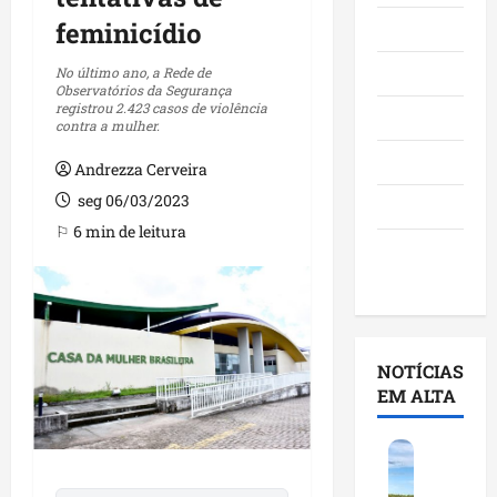
feminicídio
Maranhão
Negócios
No último ano, a Rede de
Observatórios da Segurança
registrou 2.423 casos de violência
Polícia
contra a mulher.
Política
Andrezza Cerveira
seg 06/03/2023
Saúde
⚐ 6 min de leitura
Últimas
Notícias
NOTÍCIAS
EM ALTA
F
e