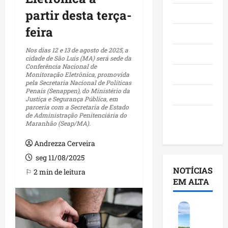
partir desta terça-
Maranhão
feira
Negócios
Nos dias 12 e 13 de agosto de 2025, a
Polícia
cidade de São Luís (MA) será sede da
Conferência Nacional de
Política
Monitoração Eletrônica, promovida
pela Secretaria Nacional de Políticas
Penais (Senappen), do Ministério da
Saúde
Justiça e Segurança Pública, em
parceria com a Secretaria de Estado
Últimas
de Administração Penitenciária do
Maranhão (Seap/MA).
Notícias
Andrezza Cerveira
seg 11/08/2025
NOTÍCIAS
⚐ 2 min de leitura
EM ALTA
F
e