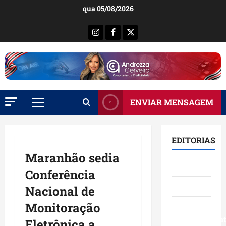
Ir
qua 05/08/2026
para
o
Instagram
Facebook
X
conteúdo
ENVIAR MENSAGEM
Menu
principal
EDITORIAS
Maranhão sedia
Brasil
Conferência
Destaques
Nacional de
Monitoração
Eventos e
Entretenimen
Eletrônica a