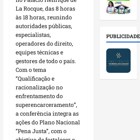
2
t
s
o
a
0
i
La Rocque, das 8 horas
o
r
l
2
r
b
e
e
às 18 horas, reunindo
6
a
r
s
n
autoridades públicas,
a
d
e
p
o
especialistas,
b
a
E
PUBLICIDADE
ú
v
r
d
s
operadores do direito,
b
a
e
e
t
l
s
equipes técnicas e
s
f
r
i
t
gestores de todo o país.
a
a
e
c
e
l
Com o tema
m
i
o
c
a
í
t
s
“Qualificação e
n
d
l
o
c
o
racionalização no
e
i
d
o
l
enfrentamento do
i
a
o
m
o
m
s
superencarceramento”,
s
c
g
p
e
M
o
i
a conferência integra as
r
r
o
n
a
ações do Plano Nacional
e
e
s
t
s
“Pena Justa”, com o
n
g
q
a
p
s
u
u
objetivo de fortalecer o
s