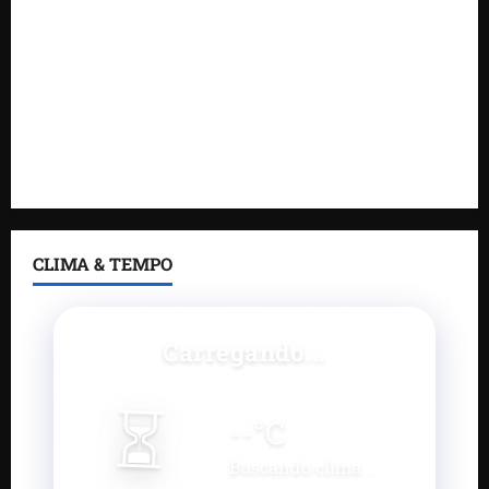
Estreito dos Mosquitos nesta quinta-feira
Gestão de Dr. Julinho evita retirada de famílias e
regulariza comunidade do Novo Horizonte
Feira do Empreendedor 2026 abre sala de imprensa
e estúdio de podcast para impulsionar pequenos
negócios
CLIMA & TEMPO
Carregando...
⏳
--
°C
Buscando clima...