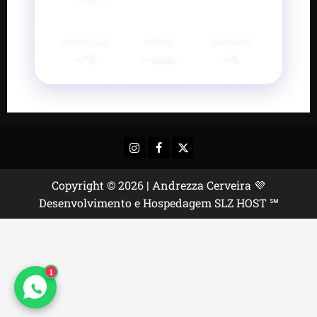
SENSAÇÃO
VENTO
UMIDADE
--°C
--
--%
km/h
Instagram
Facebook
X
Copyright © 2026 | Andrezza Cerveira 💜
Desenvolvimento e Hospedagem SLZ HOST ℠
1