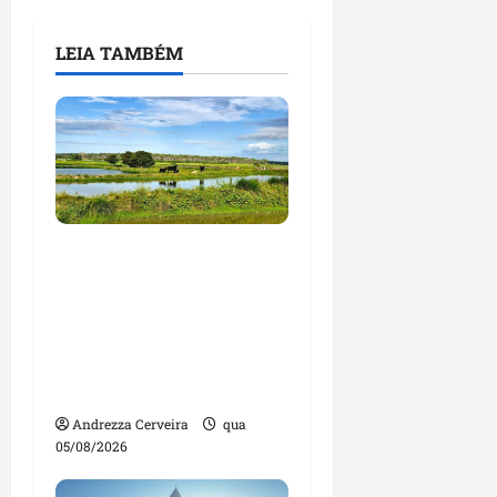
LEIA TAMBÉM
Feira do Empreendedor
traz inteligência
artificial e novas
tecnologias para
impulsionar o
agronegócio
Andrezza Cerveira
qua
05/08/2026