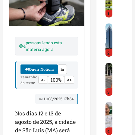
i
r
1
a
d
M
o
a
E
r
m
pessoas lendo esta
🟢
4
a
p
matéria agora
2
n
r
h
e
D
ã
e
🔊
Ouvir Notícia
1x
N
o
n
Tamanho
I
t
100%
d
A-
A+
do texto:
T
e
e
3
a
m
d
l
📅 11/08/2025 17h34
q
o
G
e
u
r
e
r
a
Nos dias 12 e 13 de
t
s
t
s
r
agosto de 2025, a cidade
t
a
e
a
de São Luís (MA) será
4
ã
p
m
z