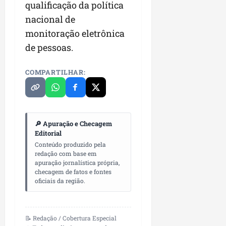
qualificação da política
n
nacional de
e
g
monitoração eletrônica
ó
de pessoas.
c
i
COMPARTILHAR:
o
s
ter
04/08/202
🔎 Apuração e Checagem
Editorial
Conteúdo produzido pela
redação com base em
apuração jornalística própria,
checagem de fatos e fontes
oficiais da região.
📝 Redação / Cobertura Especial