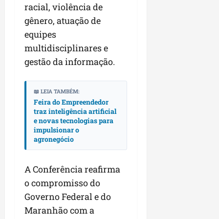
r
v
a
racial, violência de
g
qua
a
o
ó
05/08/202
gênero, atuação de
i
H
c
qua
equipes
m
o
05/08/202
i
p
r
multidisciplinares e
o
u
i
gestão da informação.
l
z
qua
s
o
05/08/202
i
n
📖 LEIA TAMBÉM:
o
t
Feira do Empreendedor
n
e
traz inteligência artificial
e novas tecnologias para
a
impulsionar o
r
ter
agronegócio
p
04/08/202
e
q
A Conferência reafirma
u
o compromisso do
e
Governo Federal e do
n
o
Maranhão com a
s