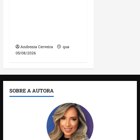
DNIT alerta para
manutenção na ponte
sobre Estreito dos
Mosquitos nesta quinta-
feira
Andrezza Cerveira
qua
05/08/2026
SOBRE A AUTORA