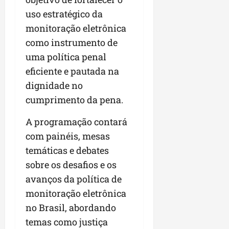
a
a
l
i
j
r
uso estratégico da
e
a
t
u
a
monitoração eletrônica
e
r
o
l
i
s
como instrumento de
i
s
g
m
t
z
n
a
uma política penal
p
ú
a
e
d
u
eficiente e pautada na
d
c
s
a
l
dignidade no
i
o
t
s
s
o
m
cumprimento da pena.
a
i
i
d
u
q
r
o
e
n
A programação contará
u
r
n
p
i
i
e
a
com painéis, mesas
o
d
n
g
r
temáticas e debates
d
a
t
u
o
sobre os desafios e os
c
d
a
l
a
a
e
-
avanços da política de
a
g
s
d
f
r
r
monitoração eletrônica
t
o
e
e
o
no Brasil, abordando
p
N
i
s
n
a
temas como justiça
o
r
e