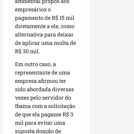
a
ambiental propôs aos
a
l
i
j
r
empresários o
e
a
t
u
a
pagamento de R$ 15 mil
e
r
o
l
i
s
i
s
diretamente a ele, como
g
m
t
z
n
a
p
alternativa para deixar
ú
a
e
d
u
de aplicar uma multa de
d
c
s
a
l
i
R$ 30 mil.
o
t
s
s
o
m
a
i
i
d
Em outro caso, a
u
q
r
o
e
n
u
r
representante de uma
n
p
i
i
e
a
empresa afirmou ter
o
d
n
g
r
sido abordada diversas
d
a
t
u
o
c
d
vezes pelo servidor do
a
l
a
a
e
-
a
g
Ibama com a solicitação
s
d
f
r
r
de que ela pagasse R$ 3
t
o
e
e
o
mil para evitar uma
p
N
i
s
n
a
o
r
suposta doação de
e