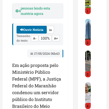
i
r
pessoas lendo esta
🟢
4
1
a
matéria agora
d
M
o
a
E
🔊
Ouvir Notícia
1x
r
m
Tamanho
a
p
100%
A-
A+
do texto:
2
n
r
h
e
D
ã
📅 17/05/2024 06h43
e
N
o
n
I
t
d
Em ação proposta pelo
T
e
e
Ministério Público
3
a
m
d
Federal (MPF), a Justiça
l
q
o
G
e
Federal do Maranhão
u
r
e
r
a
t
condenou um servidor
s
t
s
r
público do Instituto
t
a
e
a
Brasileiro do Meio
4
ã
p
m
z