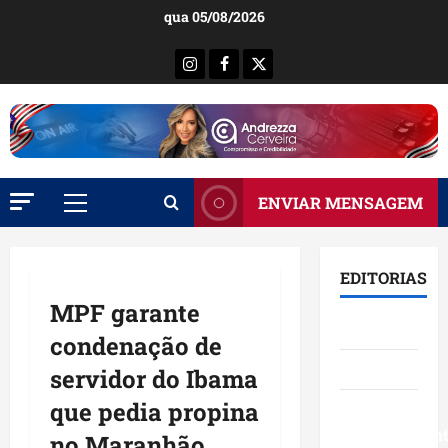
Ir
qua 05/08/2026
para
o
Instagram
Facebook
X
conteúdo
ENVIAR MENSAGEM
Menu
principal
EDITORIAS
MPF garante
Brasil
condenação de
Destaques
servidor do Ibama
que pedia propina
Eventos e
Entretenimen
no Maranhão