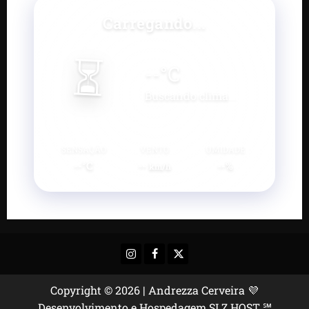
Carregando...
⏳
--
°C
Buscando clima...
SENSAÇÃO
VENTO
UMIDADE
--°C
--
--%
km/h
Instagram
Facebook
X
Copyright © 2026 | Andrezza Cerveira 💜
Desenvolvimento e Hospedagem SLZ HOST ℠