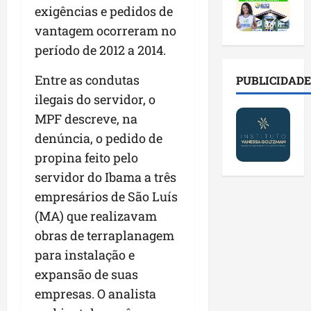
2
t
s
o
a
exigências e pedidos de
0
i
o
r
l
vantagem ocorreram no
2
r
b
e
e
6
a
r
período de 2012 a 2014.
s
n
a
d
e
p
o
b
a
Entre as condutas
E
PUBLICIDADE
ú
v
r
d
s
b
a
ilegais do servidor, o
e
e
t
l
s
MPF descreve, na
s
f
r
i
t
denúncia, o pedido de
a
a
e
c
e
l
m
i
propina feito pelo
o
c
a
í
t
s
n
servidor do Ibama a três
d
l
o
c
o
empresários de São Luís
e
i
d
o
l
i
(MA) que realizavam
a
o
m
o
m
s
s
c
obras de terraplanagem
g
p
e
M
o
i
para instalação e
r
r
o
n
a
expansão de suas
e
e
s
t
s
n
g
empresas. O analista
q
a
p
s
u
u
s