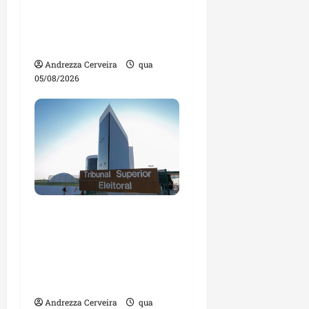
tecnologias para
impulsionar o
agronegócio
Andrezza Cerveira
qua
05/08/2026
Maranhão tem quase
mil nomes em lista de
gestores públicos com
contas julgadas
irregulares
Andrezza Cerveira
qua