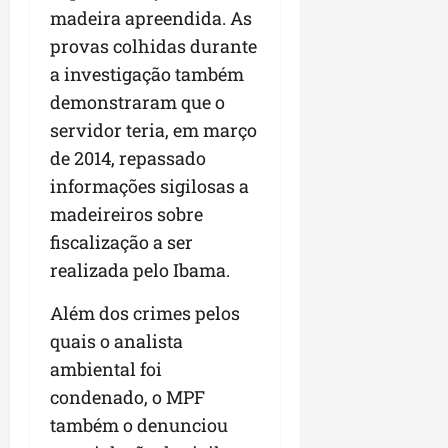
r
v
a
g
madeira apreendida. As
qua
a
o
ó
05/08/202
provas colhidas durante
i
H
c
qua
m
a investigação também
o
05/08/202
i
p
r
demonstraram que o
o
u
i
servidor teria, em março
l
z
qua
de 2014, repassado
s
o
05/08/202
i
n
informações sigilosas a
o
t
madeireiros sobre
n
e
fiscalização a ser
a
realizada pelo Ibama.
r
ter
p
04/08/202
Além dos crimes pelos
e
q
quais o analista
u
ambiental foi
e
condenado, o MPF
n
também o denunciou
o
s