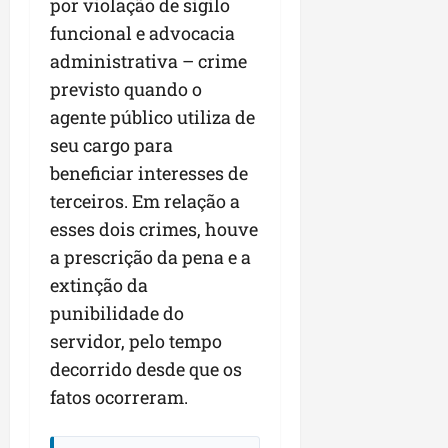
por violação de sigilo
n
funcional e advocacia
e
administrativa – crime
g
ó
previsto quando o
c
agente público utiliza de
i
seu cargo para
o
beneficiar interesses de
s
terceiros. Em relação a
ter
esses dois crimes, houve
04/08/202
a prescrição da pena e a
extinção da
punibilidade do
servidor, pelo tempo
decorrido desde que os
fatos ocorreram.