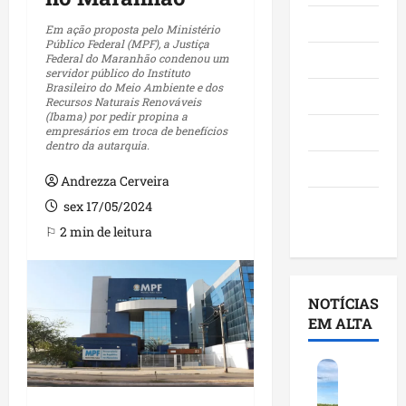
Maranhão
Em ação proposta pelo Ministério
Público Federal (MPF), a Justiça
Federal do Maranhão condenou um
Negócios
servidor público do Instituto
Brasileiro do Meio Ambiente e dos
Polícia
Recursos Naturais Renováveis
(Ibama) por pedir propina a
empresários em troca de benefícios
Política
dentro da autarquia.
Saúde
Andrezza Cerveira
Últimas
sex 17/05/2024
Notícias
⚐ 2 min de leitura
NOTÍCIAS
EM ALTA
F
e