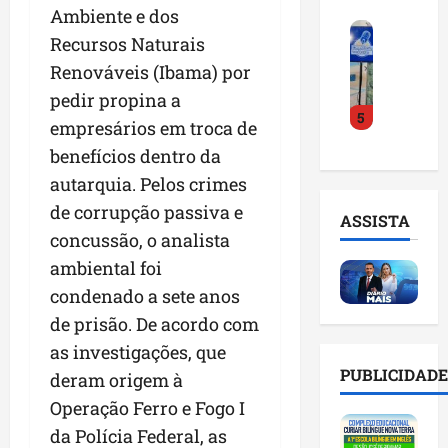
o
a
i
Ambiente e dos
i
F
d
r
l
n
Recursos Naturais
e
e
a
n
t
Renováveis (Ibama) por
i
D
m
o
e
r
r
pedir propina a
a
m
l
5
a
.
n
e
i
empresários em troca de
d
J
u
s
g
benefícios dentro da
o
u
t
e
ê
autarquia. Pelos crimes
E
l
e
m
n
m
i
n
de corrupção passiva e
l
c
ASSISTA
p
n
ç
i
i
concussão, o analista
r
h
ã
s
a
ambiental foi
e
o
o
t
a
e
condenado a sete anos
e
n
a
r
n
v
a
d
de prisão. De acordo com
t
d
i
p
e
i
as investigações, que
e
t
o
g
f
PUBLICIDADE
deram origem à
d
a
n
e
i
o
r
Operação Ferro e Fogo I
t
s
c
r
e
e
t
i
da Polícia Federal, as