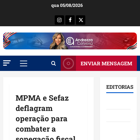
Ir
qua 05/08/2026
para
o
Instagram
Facebook
X
conteúdo
ENVIAR MENSAGEM
Menu
principal
EDITORIAS
MPMA e Sefaz
Brasil
deflagram
Destaques
operação para
combater a
Eventos e
Entretenimen
sonegação fiscal