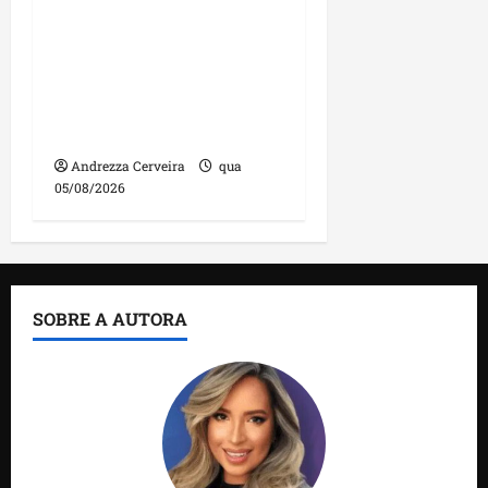
DNIT alerta para
manutenção na ponte
sobre Estreito dos
Mosquitos nesta quinta-
feira
Andrezza Cerveira
qua
05/08/2026
SOBRE A AUTORA