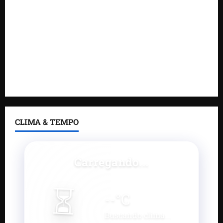
Estreito dos Mosquitos nesta quinta-feira
Gestão de Dr. Julinho evita retirada de famílias e
regulariza comunidade do Novo Horizonte
Feira do Empreendedor 2026 abre sala de imprensa
e estúdio de podcast para impulsionar pequenos
negócios
CLIMA & TEMPO
Carregando...
⏳
--
°C
Buscando clima...