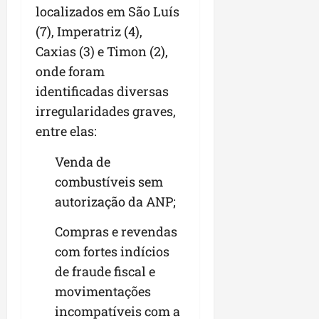
r
v
a
g
localizados em São Luís
qua
a
o
ó
05/08/202
(7), Imperatriz (4),
i
H
c
qua
Caxias (3) e Timon (2),
m
o
05/08/202
i
p
r
onde foram
o
u
i
identificadas diversas
l
z
qua
irregularidades graves,
s
o
05/08/202
i
entre elas:
n
o
t
Venda de
n
e
a
combustíveis sem
r
ter
autorização da ANP;
p
04/08/202
e
Compras e revendas
q
com fortes indícios
u
de fraude fiscal e
e
n
movimentações
o
incompatíveis com a
s