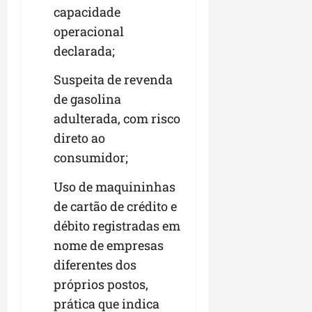
capacidade
n
e
operacional
g
declarada;
ó
c
Suspeita de revenda
i
de gasolina
o
adulterada, com risco
s
direto ao
ter
consumidor;
04/08/202
Uso de maquininhas
de cartão de crédito e
débito registradas em
nome de empresas
diferentes dos
próprios postos,
prática que indica