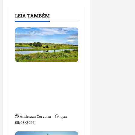
LEIA TAMBÉM
Feira do Empreendedor
traz inteligência
artificial e novas
tecnologias para
impulsionar o
agronegócio
Andrezza Cerveira
qua
05/08/2026