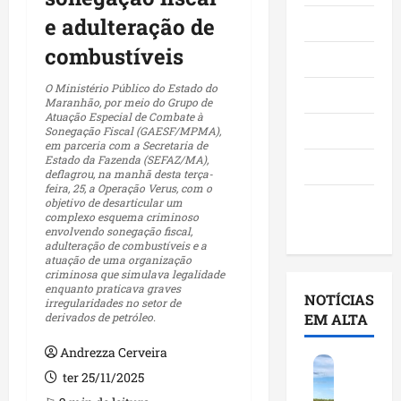
e adulteração de
Maranhão
combustíveis
Negócios
O Ministério Público do Estado do
Polícia
Maranhão, por meio do Grupo de
Atuação Especial de Combate à
Política
Sonegação Fiscal (GAESF/MPMA),
em parceria com a Secretaria de
Estado da Fazenda (SEFAZ/MA),
Saúde
deflagrou, na manhã desta terça-
feira, 25, a Operação Verus, com o
Últimas
objetivo de desarticular um
complexo esquema criminoso
Notícias
envolvendo sonegação fiscal,
adulteração de combustíveis e a
atuação de uma organização
criminosa que simulava legalidade
enquanto praticava graves
NOTÍCIAS
irregularidades no setor de
derivados de petróleo.
EM ALTA
Andrezza Cerveira
F
ter 25/11/2025
e