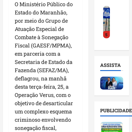
o
a
O Ministério Público do
i
i
F
d
r
l
n
Estado do Maranhão,
e
e
a
n
t
por meio do Grupo de
i
D
m
o
e
r
Atuação Especial de
r
a
m
l
5
a
.
n
e
Combate à Sonegação
i
d
J
u
s
g
Fiscal (GAESF/MPMA),
o
u
t
e
ê
em parceria com a
E
l
e
m
n
m
i
Secretaria de Estado da
n
l
c
ASSISTA
p
n
ç
i
i
Fazenda (SEFAZ/MA),
r
h
ã
s
a
deflagrou, na manhã
e
o
o
t
a
desta terça-feira, 25, a
e
e
n
a
r
n
v
a
Operação Verus, com o
d
t
d
i
p
e
i
objetivo de desarticular
e
t
o
g
f
PUBLICIDADE
um complexo esquema
d
a
n
e
i
o
criminoso envolvendo
r
t
s
c
r
e
e
t
sonegação fiscal,
i