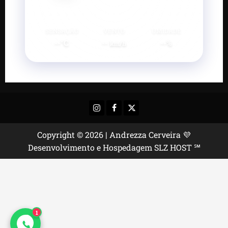
SENSAÇÃO
VENTO
UMIDADE
--°C
--
--%
km/h
Instagram
Facebook
X
Copyright © 2026 | Andrezza Cerveira 💜
Desenvolvimento e Hospedagem SLZ HOST ℠
1