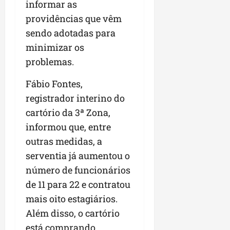
informar as
n
providências que vêm
e
sendo adotadas para
g
ó
minimizar os
c
problemas.
i
o
Fábio Fontes,
s
registrador interino do
cartório da 3ª Zona,
ter
04/08/202
informou que, entre
outras medidas, a
serventia já aumentou o
número de funcionários
de 11 para 22 e contratou
mais oito estagiários.
Além disso, o cartório
está comprando