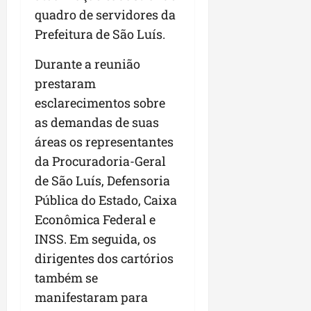
r
v
a
g
qua
quadro de servidores da
a
o
ó
05/08/202
Prefeitura de São Luís.
i
H
c
qua
m
o
05/08/202
i
Durante a reunião
p
r
o
u
i
prestaram
l
z
esclarecimentos sobre
qua
s
o
05/08/202
as demandas de suas
i
n
áreas os representantes
o
t
n
e
da Procuradoria-Geral
a
de São Luís, Defensoria
r
ter
Pública do Estado, Caixa
p
04/08/202
e
Econômica Federal e
q
INSS. Em seguida, os
u
dirigentes dos cartórios
e
também se
n
o
manifestaram para
s