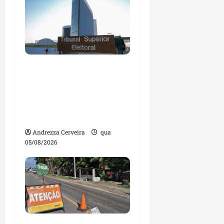
Maranhão tem quase
mil nomes em lista de
gestores públicos com
contas julgadas
irregulares
Andrezza Cerveira
qua
05/08/2026