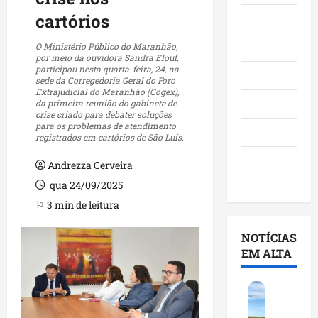
cartórios
Maranhão
Negócios
O Ministério Público do Maranhão,
por meio da ouvidora Sandra Elouf,
participou nesta quarta-feira, 24, na
Polícia
sede da Corregedoria Geral do Foro
Extrajudicial do Maranhão (Cogex),
Política
da primeira reunião do gabinete de
crise criado para debater soluções
para os problemas de atendimento
Saúde
registrados em cartórios de São Luís.
Últimas
Andrezza Cerveira
Notícias
qua 24/09/2025
⚐ 3 min de leitura
NOTÍCIAS
EM ALTA
F
e