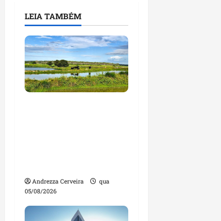
LEIA TAMBÉM
Feira do Empreendedor
traz inteligência
artificial e novas
tecnologias para
impulsionar o
agronegócio
Andrezza Cerveira
qua
05/08/2026