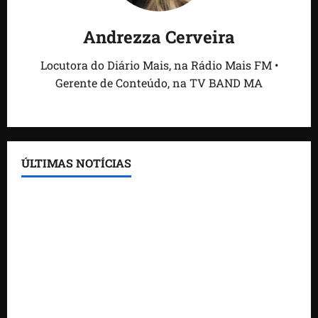
Andrezza Cerveira
Locutora do Diário Mais, na Rádio Mais FM •
Gerente de Conteúdo, na TV BAND MA
ÚLTIMAS NOTÍCIAS
Feira do Empreendedor traz inteligência artificial e
novas tecnologias para impulsionar o agronegócio
Maranhão tem quase mil nomes em lista de
gestores públicos com contas julgadas irregulares
DNIT alerta para manutenção na ponte sobre
Estreito dos Mosquitos nesta quinta-feira