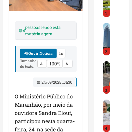
i
r
1
a
d
M
o
pessoas lendo esta
🟢
4
a
E
matéria agora
r
m
a
p
2
n
r
🔊
Ouvir Notícia
1x
h
e
Tamanho
100%
D
A-
A+
ã
e
do texto:
N
o
n
I
t
d
📅 24/09/2025 15h30
T
e
e
3
a
m
d
O Ministério Público do
l
q
o
G
e
u
Maranhão, por meio da
r
e
r
a
t
ouvidora Sandra Elouf,
s
t
s
r
participou nesta quarta-
t
a
e
a
4
ã
feira, 24, na sede da
p
m
z