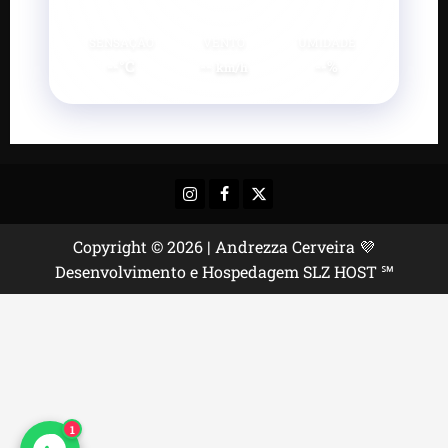
SENSAÇÃO
VENTO
UMIDADE
--°C
--
--%
km/h
Instagram
Facebook
X
Copyright © 2026 | Andrezza Cerveira 💜
Desenvolvimento e Hospedagem SLZ HOST ℠
1