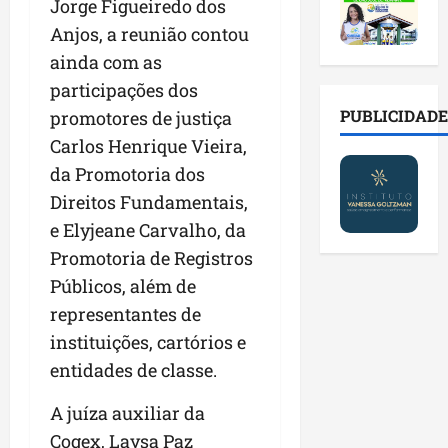
2
t
s
Jorge Figueiredo dos
o
a
0
i
o
r
l
Anjos, a reunião contou
2
r
b
e
e
ainda com as
6
a
r
s
n
a
participações dos
d
e
p
o
b
a
E
PUBLICIDADE
ú
promotores de justiça
v
r
d
s
b
a
Carlos Henrique Vieira,
e
e
t
l
s
da Promotoria dos
s
f
r
i
t
a
a
Direitos Fundamentais,
e
c
e
l
m
i
o
c
e Elyjeane Carvalho, da
a
í
t
s
n
Promotoria de Registros
d
l
o
c
o
Públicos, além de
e
i
d
o
l
i
a
o
representantes de
m
o
m
s
s
c
g
instituições, cartórios e
p
e
M
o
i
entidades de classe.
r
r
o
n
a
e
e
s
t
s
A juíza auxiliar da
n
g
q
a
p
Cogex, Laysa Paz
s
u
u
s