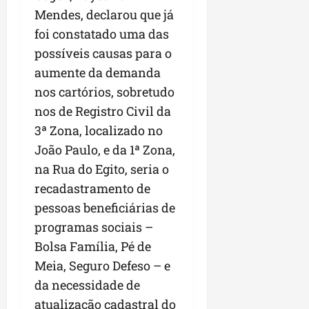
a
a
l
i
Mendes, declarou que já
j
r
e
a
t
u
a
foi constatado uma das
e
r
o
l
i
possíveis causas para o
s
i
s
g
m
t
aumente da demanda
z
n
a
p
ú
a
e
d
nos cartórios, sobretudo
u
d
c
s
a
l
nos de Registro Civil da
i
o
t
s
s
3ª Zona, localizado no
o
m
a
i
i
d
u
João Paulo, e da 1ª Zona,
q
r
o
e
n
u
r
n
na Rua do Egito, seria o
p
i
i
e
a
recadastramento de
o
d
n
g
r
pessoas beneficiárias de
d
a
t
u
o
c
d
a
programas sociais –
l
a
a
e
-
a
g
Bolsa Família, Pé de
s
d
f
r
r
Meia, Seguro Defeso – e
t
o
e
e
o
p
da necessidade de
N
i
s
n
a
o
r
atualização cadastral do
e