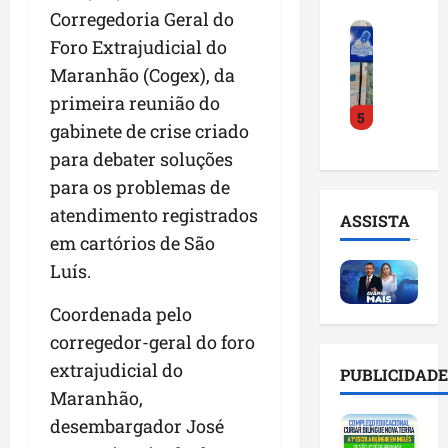
o
a
i
i
Corregedoria Geral do
F
d
r
l
n
Foro Extrajudicial do
e
e
a
n
t
Maranhão (Cogex), da
i
D
m
o
e
r
r
a
primeira reunião do
m
l
5
a
.
n
e
i
gabinete de crise criado
d
J
u
s
g
para debater soluções
o
u
t
e
ê
E
para os problemas de
l
e
m
n
m
i
n
l
atendimento registrados
c
ASSISTA
p
n
ç
i
i
em cartórios de São
r
h
ã
s
a
Luís.
e
o
o
t
a
e
e
n
a
r
Coordenada pelo
n
v
a
d
t
d
i
corregedor-geral do foro
p
e
i
e
t
o
g
f
extrajudicial do
PUBLICIDADE
d
a
n
e
i
Maranhão,
o
r
t
s
c
desembargador José
r
e
e
t
i