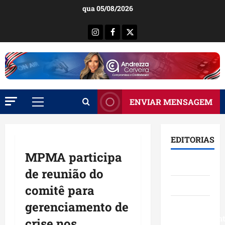
Ir
qua 05/08/2026
para
o
Instagram
Facebook
X
conteúdo
ENVIAR MENSAGEM
Menu
principal
EDITORIAS
MPMA participa
Brasil
de reunião do
Destaques
comitê para
gerenciamento de
Eventos e
Entretenimen
crise nos