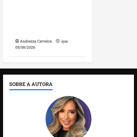
DNIT alerta para
manutenção na ponte
sobre Estreito dos
Mosquitos nesta quinta-
feira
Andrezza Cerveira
qua
05/08/2026
SOBRE A AUTORA