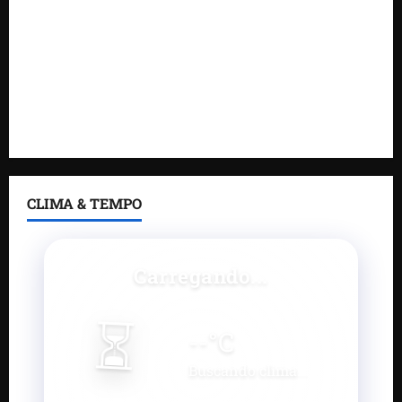
Gestão de Dr. Julinho evita retirada de famílias e
regulariza comunidade do Novo Horizonte
Feira do Empreendedor 2026 abre sala de imprensa
e estúdio de podcast para impulsionar pequenos
negócios
CLIMA & TEMPO
Carregando...
⏳
--
°C
Buscando clima...