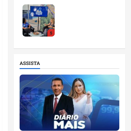
Feira do Empreendedor
2026 abre sala de
imprensa e estúdio de
podcast para impulsionar
5
pequenos negócios
ter 04/08/2026
ASSISTA