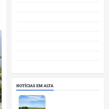
Eventos e Entretenimento
Maranhão
Negócios
Polícia
Política
Saúde
Últimas Notícias
NOTÍCIAS EM ALTA
Feira do Empreendedor
traz inteligência artificial
e novas tecnologias para