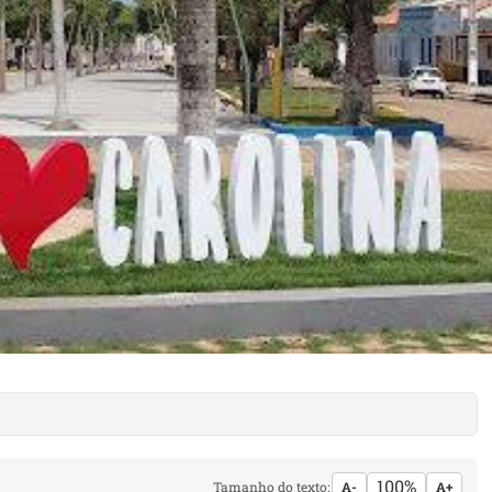
100%
Tamanho do texto:
A-
A+