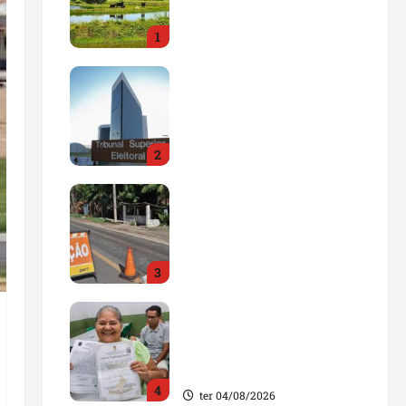
impulsionar o
1
agronegócio
qua 05/08/2026
Maranhão tem quase mil
nomes em lista de
gestores públicos com
contas julgadas
2
irregulares
qua 05/08/2026
DNIT alerta para
manutenção na ponte
sobre Estreito dos
Mosquitos nesta quinta-
3
feira
qua 05/08/2026
Gestão de Dr. Julinho
evita retirada de famílias
e regulariza comunidade
do Novo Horizonte
4
ter 04/08/2026