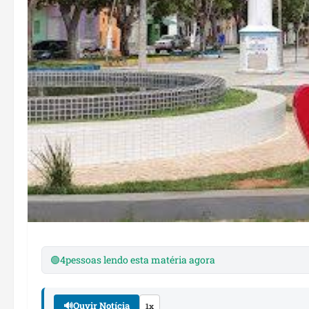
🟢
4
pessoas lendo esta matéria agora
🔊
Ouvir Notícia
1x