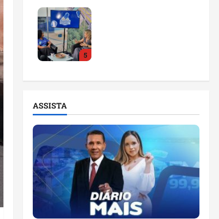
Feira do Empreendedor
2026 abre sala de
imprensa e estúdio de
podcast para impulsionar
5
pequenos negócios
ter 04/08/2026
ASSISTA