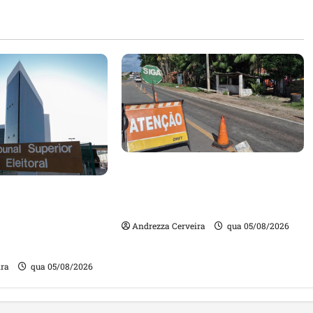
DNIT alerta para manutenção
na ponte sobre Estreito dos
m quase mil
Mosquitos nesta quinta-feira
ta de gestores
Andrezza Cerveira
qua 05/08/2026
m contas julgadas
ira
qua 05/08/2026