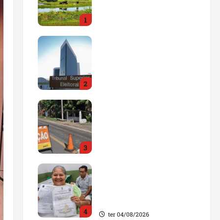
impulsionar o
1
agronegócio
qua 05/08/2026
Maranhão tem quase mil
nomes em lista de
gestores públicos com
contas julgadas
2
irregulares
qua 05/08/2026
DNIT alerta para
manutenção na ponte
sobre Estreito dos
Mosquitos nesta quinta-
3
feira
qua 05/08/2026
Gestão de Dr. Julinho
evita retirada de famílias
e regulariza comunidade
do Novo Horizonte
4
ter 04/08/2026