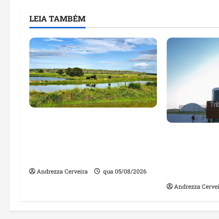
LEIA TAMBÉM
Feira do Empreendedor traz
inteligência artificial e novas
Maranhão te
tecnologias para impulsionar
nomes em lis
o agronegócio
públicos co
irregulares
Andrezza Cerveira
qua 05/08/2026
Andrezza Cerve