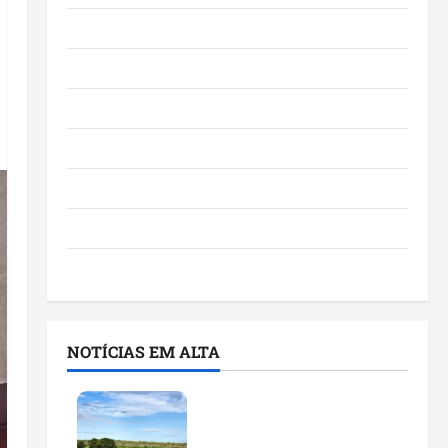
Eventos e Entretenimento
Maranhão
Negócios
Polícia
Política
Saúde
Últimas Notícias
NOTÍCIAS EM ALTA
Feira do Empreendedor
traz inteligência artificial
e novas tecnologias para