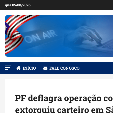
Ir
qua 05/08/2026
para
o
conteúdo
INÍCIO
FALE CONOSCO
PF deflagra operação co
extorquiu carteiro em S