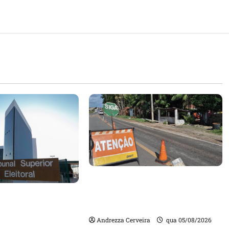
DNIT alerta para manutenção
na ponte sobre Estreito dos
m quase mil
Mosquitos nesta quinta-feira
ta de gestores
Andrezza Cerveira
qua 05/08/2026
m contas julgadas