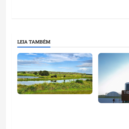
LEIA TAMBÉM
Feira do Empreendedor traz
inteligência artificial e novas
Maranhão te
tecnologias para impulsionar
nomes em lis
o agronegócio
públicos co