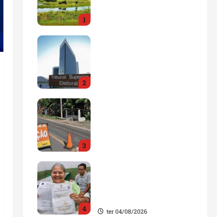
impulsionar o
1
agronegócio
qua 05/08/2026
Maranhão tem quase mil
nomes em lista de
gestores públicos com
contas julgadas
2
irregulares
qua 05/08/2026
DNIT alerta para
manutenção na ponte
sobre Estreito dos
Mosquitos nesta quinta-
3
feira
qua 05/08/2026
Gestão de Dr. Julinho
evita retirada de famílias
e regulariza comunidade
do Novo Horizonte
4
ter 04/08/2026