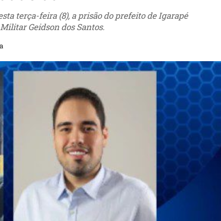
ta terça-feira (8), a prisão do prefeito de Igarapé
 Militar Geidson dos Santos.
ra