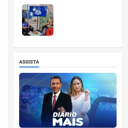
Feira do Empreendedor
2026 abre sala de
imprensa e estúdio de
podcast para impulsionar
5
pequenos negócios
ter 04/08/2026
ASSISTA