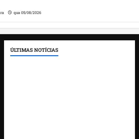
ira
qua 05/08/2026
ÚLTIMAS NOTÍCIAS
Feira do Empreendedor traz inteligência artificial
e novas tecnologias para impulsionar o
agronegócio
Maranhão tem quase mil nomes em lista de
gestores públicos com contas julgadas irregulares
DNIT alerta para manutenção na ponte sobre
Estreito dos Mosquitos nesta quinta-feira
Gestão de Dr. Julinho evita retirada de famílias e