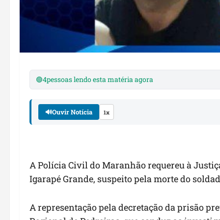
🟢
4
pessoas lendo esta matéria agora
🔊
Ouvir Notícia
1x
A Polícia Civil do Maranhão requereu à Justiça,
Igarapé Grande, suspeito pela morte do soldad
A representação pela decretação da prisão prev