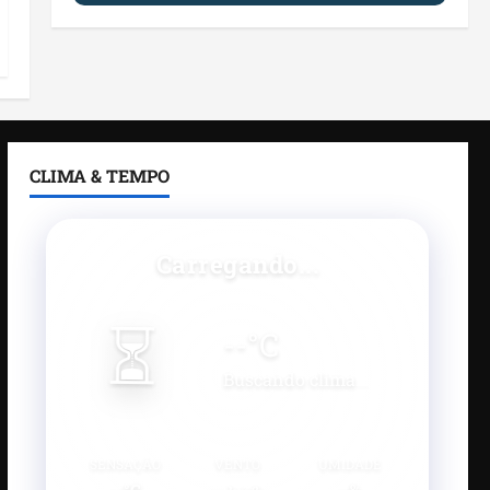
CLIMA & TEMPO
Carregando...
⏳
--
°C
Buscando clima...
SENSAÇÃO
VENTO
UMIDADE
--°C
--
--%