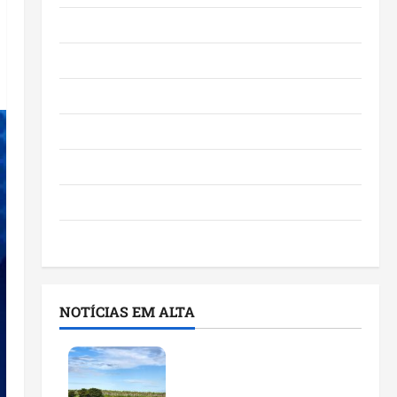
Eventos e Entretenimento
Maranhão
Negócios
Polícia
Política
Saúde
Últimas Notícias
NOTÍCIAS EM ALTA
Feira do Empreendedor
traz inteligência artificial
e novas tecnologias para