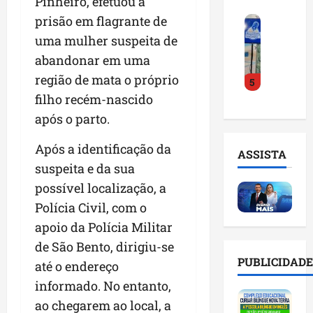
Pinheiro, efetuou a
o
a
i
i
prisão em flagrante de
F
d
r
l
n
e
e
uma mulher suspeita de
a
n
t
i
D
m
o
e
abandonar em uma
r
r
a
m
l
região de mata o próprio
5
a
.
n
e
i
filho recém-nascido
d
J
u
s
g
o
u
t
após o parto.
e
ê
E
l
e
m
n
m
i
n
Após a identificação da
l
c
ASSISTA
p
n
ç
i
i
suspeita e da sua
r
h
ã
s
a
possível localização, a
e
o
o
t
a
e
Polícia Civil, com o
e
n
a
r
n
v
a
d
apoio da Polícia Militar
t
d
i
p
e
i
de São Bento, dirigiu-se
e
t
o
g
f
PUBLICIDADE
até o endereço
d
a
n
e
i
o
r
informado. No entanto,
t
s
c
r
e
e
t
i
ao chegarem ao local, a