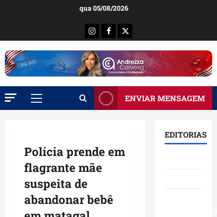
Ir
qua 05/08/2026
para
o
Instagram
Facebook
X
conteúdo
ENVIAR MENSAGEM
Menu
principal
EDITORIAS
Polícia prende em
Brasil
flagrante mãe
Destaques
suspeita de
abandonar bebê
Eventos e
Entretenimen
em matagal