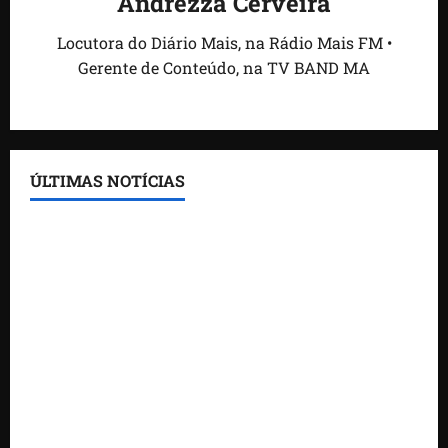
Andrezza Cerveira
Locutora do Diário Mais, na Rádio Mais FM •
Gerente de Conteúdo, na TV BAND MA
ÚLTIMAS NOTÍCIAS
Feira do Empreendedor traz inteligência artificial e
novas tecnologias para impulsionar o agronegócio
Maranhão tem quase mil nomes em lista de
gestores públicos com contas julgadas irregulares
DNIT alerta para manutenção na ponte sobre
Estreito dos Mosquitos nesta quinta-feira
Gestão de Dr. Julinho evita retirada de famílias e