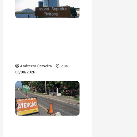
Maranhão tem quase
mil nomes em lista de
gestores públicos com
contas julgadas
irregulares
Andrezza Cerveira
qua
05/08/2026
DNIT alerta para
manutenção na ponte