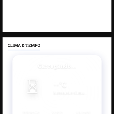
regulariza comunidade do Novo Horizonte
Feira do Empreendedor 2026 abre sala de imprensa
e estúdio de podcast para impulsionar pequenos
negócios
CLIMA & TEMPO
Carregando...
⏳
--
°C
Buscando clima...
SENSAÇÃO
VENTO
UMIDADE