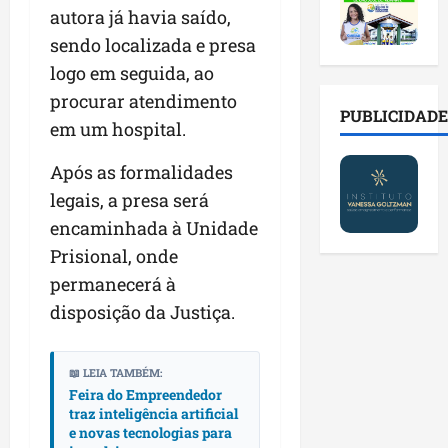
2
t
s
o
a
autora já havia saído,
0
i
o
r
l
sendo localizada e presa
2
r
b
e
e
6
a
r
logo em seguida, ao
s
n
a
d
e
p
o
procurar atendimento
b
a
E
PUBLICIDADE
ú
v
em um hospital.
r
d
s
b
a
e
e
t
l
s
Após as formalidades
s
f
r
i
t
legais, a presa será
a
a
e
c
e
l
m
i
encaminhada à Unidade
o
c
a
í
t
s
n
Prisional, onde
d
l
o
c
o
permanecerá à
e
i
d
o
l
i
disposição da Justiça.
a
o
m
o
m
s
s
c
g
p
e
M
o
i
r
📖 LEIA TAMBÉM:
r
o
n
a
Feira do Empreendedor
e
e
s
t
s
traz inteligência artificial
n
g
q
a
p
e novas tecnologias para
s
u
u
s