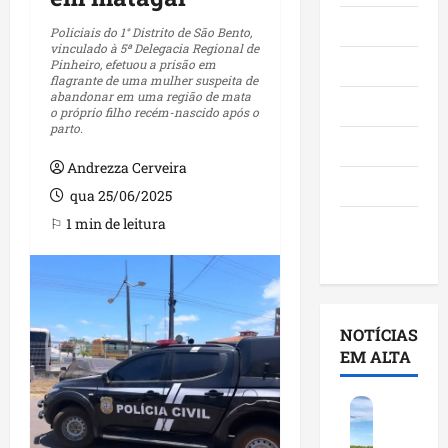
Maranhão
Policiais do 1° Distrito de São Bento,
vinculado à 5ª Delegacia Regional de
Pinheiro, efetuou a prisão em
Negócios
flagrante de uma mulher suspeita de
abandonar em uma região de mata
Polícia
o próprio filho recém-nascido após o
parto.
Política
Andrezza Cerveira
Saúde
qua 25/06/2025
⚐ 1 min de leitura
Últimas
Notícias
NOTÍCIAS
EM ALTA
F
e