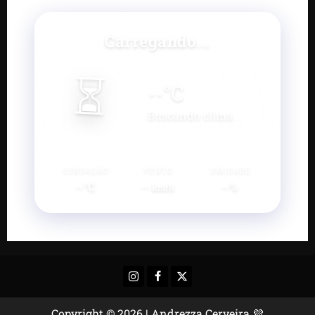
Carregando...
⏳
--
°C
Buscando clima...
SENSAÇÃO
VENTO
UMIDADE
--°C
--
--%
km/h
Instagram
Facebook
X
Copyright © 2026 | Andrezza Cerveira 💜