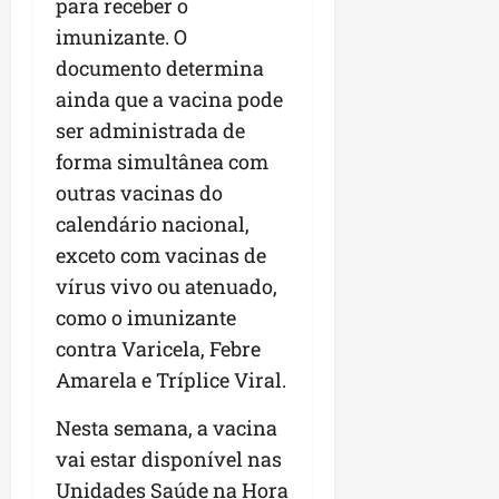
para receber o
r
v
a
g
qua
a
o
imunizante. O
ó
05/08/202
i
H
c
qua
documento determina
m
o
05/08/202
i
ainda que a vacina pode
p
r
o
ser administrada de
u
i
l
z
forma simultânea com
qua
s
o
05/08/202
outras vacinas do
i
n
calendário nacional,
o
t
n
exceto com vacinas de
e
a
vírus vivo ou atenuado,
r
ter
como o imunizante
p
04/08/202
contra Varicela, Febre
e
q
Amarela e Tríplice Viral.
u
e
Nesta semana, a vacina
n
vai estar disponível nas
o
Unidades Saúde na Hora
s