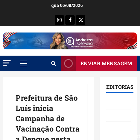
Ir
qua 05/08/2026
para
o
Instagram
Facebook
X
conteúdo
ENVIAR MENSAGEM
Menu
principal
EDITORIAS
Prefeitura de São
Brasil
Luís inicia
Destaques
Campanha de
Vacinação Contra
Eventos e
Entretenimen
a Dengue nesta