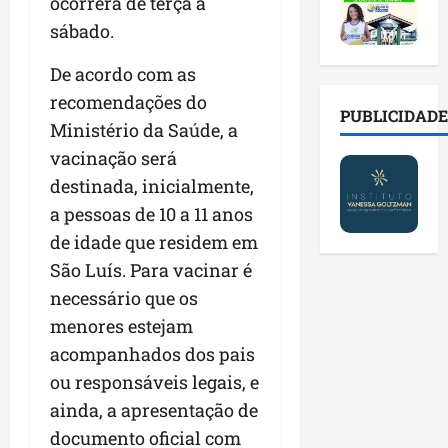
2
ocorrerá de terça a
t
s
o
a
0
i
o
r
sábado.
l
2
r
b
e
e
6
a
r
s
De acordo com as
n
a
d
e
p
o
recomendações do
b
a
E
PUBLICIDADE
ú
v
Ministério da Saúde, a
r
d
s
b
a
e
e
vacinação será
t
l
s
s
f
r
i
t
destinada, inicialmente,
a
a
e
c
e
a pessoas de 10 a 11 anos
l
m
i
o
c
de idade que residem em
a
í
t
s
n
d
l
o
São Luís. Para vacinar é
c
o
e
i
d
o
l
necessário que os
i
a
o
m
o
menores estejam
m
s
s
c
g
p
acompanhados dos pais
e
M
o
i
r
r
o
n
ou responsáveis legais, e
a
e
e
s
t
s
ainda, a apresentação de
n
g
q
a
p
documento oficial com
s
u
u
s