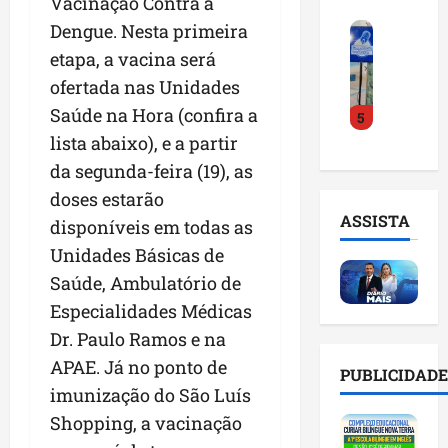
Vacinação Contra a
o
a
i
i
Dengue. Nesta primeira
F
d
r
l
n
e
e
a
etapa, a vacina será
n
t
i
D
m
o
e
ofertada nas Unidades
r
r
a
m
l
Saúde na Hora (confira a
5
a
.
n
e
i
d
lista abaixo), e a partir
J
u
s
g
o
u
t
e
da segunda-feira (19), as
ê
E
l
e
m
n
doses estarão
m
i
n
l
c
ASSISTA
disponíveis em todas as
p
n
ç
i
i
r
h
Unidades Básicas de
ã
s
a
e
o
o
t
a
Saúde, Ambulatório de
e
e
n
a
r
Especialidades Médicas
n
v
a
d
t
Dr. Paulo Ramos e na
d
i
p
e
i
e
t
o
APAE. Já no ponto de
g
f
PUBLICIDADE
d
a
n
e
i
imunização do São Luís
o
r
t
s
c
Shopping, a vacinação
r
e
e
t
i