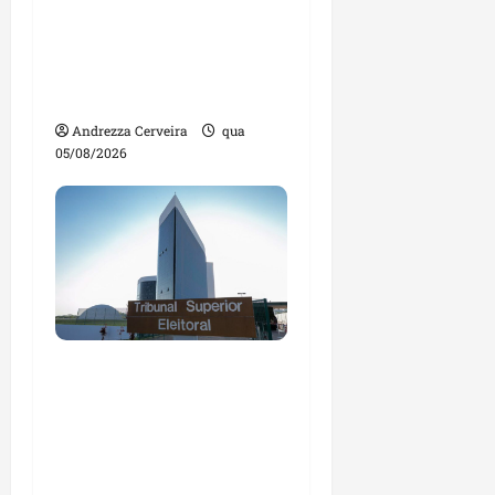
artificial e novas
tecnologias para
impulsionar o
agronegócio
Andrezza Cerveira
qua
05/08/2026
Maranhão tem quase
mil nomes em lista de
gestores públicos com
contas julgadas
irregulares