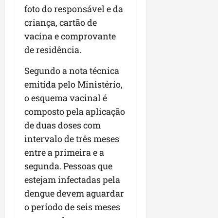
a
a
l
foto do responsável e da
i
j
r
e
a
t
u
a
criança, cartão de
e
r
o
l
i
vacina e comprovante
s
i
s
g
m
de residência.
t
z
n
a
p
ú
a
e
d
u
Segundo a nota técnica
d
c
s
a
l
i
o
emitida pelo Ministério,
t
s
s
o
m
a
i
i
o esquema vacinal é
d
u
q
r
o
composto pela aplicação
e
n
u
r
n
de duas doses com
p
i
i
e
a
o
d
n
intervalo de três meses
g
r
d
a
t
u
o
entre a primeira e a
c
d
a
l
a
segunda. Pessoas que
a
e
-
a
g
s
estejam infectadas pela
d
f
r
r
t
o
e
e
dengue devem aguardar
o
p
N
i
s
n
o período de seis meses
a
o
r
e