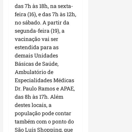
das 7h às 18h, na sexta-
n
e
feira (16), e das 7h às 12h,
g
no sábado. A partir da
ó
segunda-feira (19), a
c
i
vacinação vai ser
o
estendida para as
s
demais Unidades
Básicas de Saúde,
ter
Ambulatório de
04/08/202
Especialidades Médicas
Dr. Paulo Ramos e APAE,
das 8h às 17h. Além
destes locais, a
população pode contar
também com o ponto do
São Luís Shopping, que