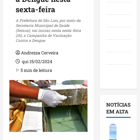
sexta-feira
Maranhão
Negócios
A Prefeitura de São Luís, por meio da
Secretaria Municipal de Saúde
(Semus), vai iniciar, nesta sexta-feira
Polícia
(16), a Campanha de Vacinação
Contra a Dengue.
Política
Andrezza Cerveira
Saúde
qui 15/02/2024
⚐ 5 min de leitura
Últimas
Notícias
NOTÍCIAS
EM ALTA
F
e