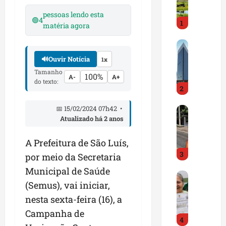
i
r
pessoas lendo esta
🟢
4
1
a
matéria agora
d
M
o
a
E
🔊
Ouvir Notícia
1x
r
m
Tamanho
100%
a
A-
A+
p
do texto:
2
n
r
h
e
📅 15/02/2024 07h42 •
D
ã
e
Atualizado há 2 anos
N
o
n
I
t
d
A Prefeitura de São Luís,
T
e
e
3
a
m
por meio da Secretaria
d
l
q
o
Municipal de Saúde
G
e
u
r
(Semus), vai iniciar,
e
r
a
t
s
nesta sexta-feira (16), a
t
s
r
t
a
e
a
Campanha de
4
ã
p
m
z