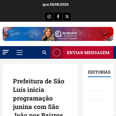
Ir
qua 05/08/2026
para
o
Instagram
Facebook
X
conteúdo
ENVIAR MENSAGEM
Menu
principal
EDITORIAS
Prefeitura de São
Brasil
Luís inicia
Destaques
programação
junina com São
Eventos e
Entretenimen
João nos Bairros