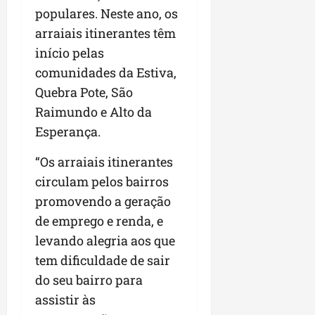
populares. Neste ano, os
n
e
arraiais itinerantes têm
g
início pelas
ó
comunidades da Estiva,
c
Quebra Pote, São
i
o
Raimundo e Alto da
s
Esperança.
ter
“Os arraiais itinerantes
04/08/202
circulam pelos bairros
promovendo a geração
de emprego e renda, e
levando alegria aos que
tem dificuldade de sair
do seu bairro para
assistir às