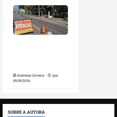
DNIT alerta para
manutenção na ponte
sobre Estreito dos
Mosquitos nesta quinta-
feira
Andrezza Cerveira
qua
05/08/2026
SOBRE A AUTORA