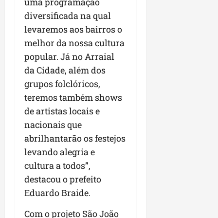
a
uma programação
a
l
i
j
r
diversificada na qual
e
a
t
u
a
e
levaremos aos bairros o
r
o
l
i
s
i
s
g
melhor da nossa cultura
m
t
z
n
a
p
popular. Já no Arraial
ú
a
e
d
u
da Cidade, além dos
d
c
s
a
l
i
o
grupos folclóricos,
t
s
s
o
m
a
i
i
teremos também shows
d
u
q
r
o
de artistas locais e
e
n
u
r
n
nacionais que
p
i
i
e
a
o
d
n
abrilhantarão os festejos
g
r
d
a
t
u
o
levando alegria e
c
d
a
l
a
cultura a todos”,
a
e
-
a
g
s
destacou o prefeito
d
f
r
r
t
o
e
e
Eduardo Braide.
o
p
N
i
s
n
a
o
r
Com o projeto São João
e