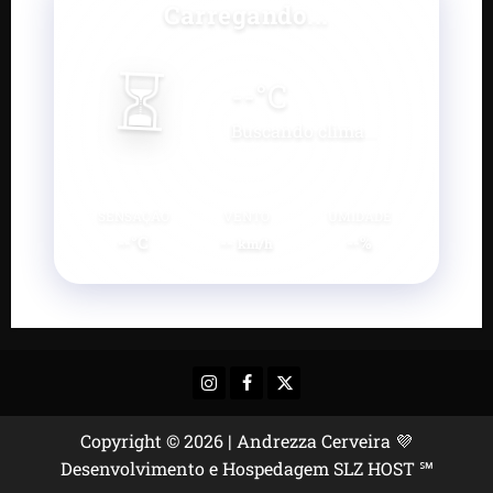
Carregando...
⏳
--
°C
Buscando clima...
SENSAÇÃO
VENTO
UMIDADE
--°C
--
--%
km/h
Instagram
Facebook
X
Copyright © 2026 | Andrezza Cerveira 💜
Desenvolvimento e Hospedagem SLZ HOST ℠