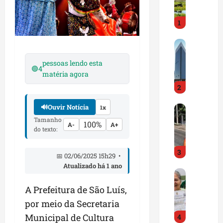
i
r
1
a
d
M
o
a
E
pessoas lendo esta
r
m
🟢
4
matéria agora
a
p
2
n
r
h
e
🔊
Ouvir Notícia
1x
D
ã
e
N
o
Tamanho
n
100%
A-
A+
do texto:
I
t
d
T
e
e
3
a
m
d
📅 02/06/2025 15h29 •
l
q
o
Atualizado há 1 ano
G
e
u
r
e
r
a
t
A Prefeitura de São Luís,
s
t
s
r
por meio da Secretaria
t
a
e
a
Municipal de Cultura
4
ã
p
m
z