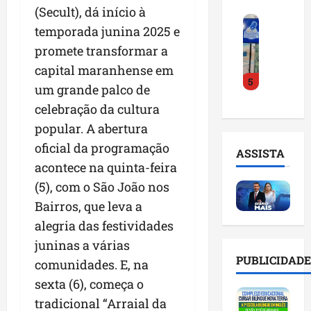
o
a
i
(Secult), dá início à
i
F
d
r
l
n
temporada junina 2025 e
e
e
a
n
t
promete transformar a
i
D
m
o
e
r
r
capital maranhense em
a
m
l
5
a
.
n
e
i
um grande palco de
d
J
u
s
g
celebração da cultura
o
u
t
e
ê
popular. A abertura
E
l
e
m
n
m
i
n
oficial da programação
l
c
ASSISTA
p
n
ç
i
i
acontece na quinta-feira
r
h
ã
s
a
(5), com o São João nos
e
o
o
t
a
e
Bairros, que leva a
e
n
a
r
n
v
a
d
alegria das festividades
t
d
i
p
e
i
juninas a várias
e
t
o
g
f
PUBLICIDADE
comunidades. E, na
d
a
n
e
i
o
r
sexta (6), começa o
t
s
c
r
e
e
t
i
tradicional “Arraial da