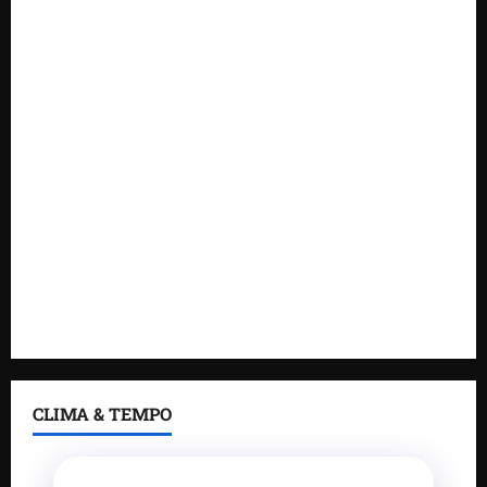
novas tecnologias para impulsionar o agronegócio
Maranhão tem quase mil nomes em lista de
gestores públicos com contas julgadas irregulares
DNIT alerta para manutenção na ponte sobre
Estreito dos Mosquitos nesta quinta-feira
Gestão de Dr. Julinho evita retirada de famílias e
regulariza comunidade do Novo Horizonte
Feira do Empreendedor 2026 abre sala de imprensa
e estúdio de podcast para impulsionar pequenos
negócios
CLIMA & TEMPO