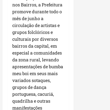
r
v
a
g
qua
nos Bairros, a Prefeitura
a
o
ó
05/08/202
promove durante todo o
i
H
c
qua
m
mês de junho a
o
05/08/202
i
p
r
circulação de artistas e
o
u
i
grupos folclóricos e
l
z
qua
culturais por diversos
s
o
05/08/202
i
n
bairros da capital, em
o
t
especial a comunidades
n
e
da zona rural, levando
a
apresentações de bumba
r
ter
p
04/08/202
meu boi em seus mais
e
variados sotaques,
q
grupos de dança
u
e
portuguesa, cacuriá,
n
quadrilha e outras
o
manifestações
s