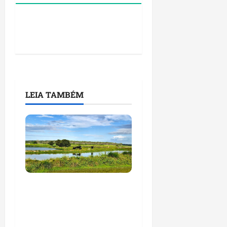
LEIA TAMBÉM
Feira do Empreendedor
traz inteligência
artificial e novas
tecnologias para