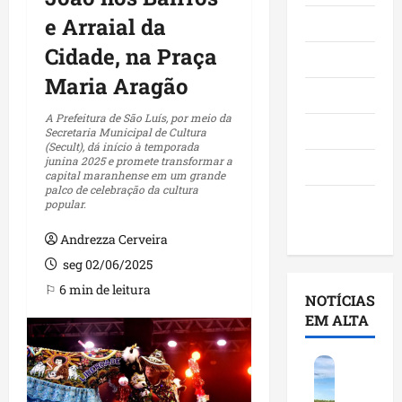
e Arraial da
Maranhão
Cidade, na Praça
Negócios
Maria Aragão
Polícia
A Prefeitura de São Luís, por meio da
Política
Secretaria Municipal de Cultura
(Secult), dá início à temporada
junina 2025 e promete transformar a
Saúde
capital maranhense em um grande
palco de celebração da cultura
Últimas
popular.
Notícias
Andrezza Cerveira
seg 02/06/2025
⚐ 6 min de leitura
NOTÍCIAS
EM ALTA
F
e