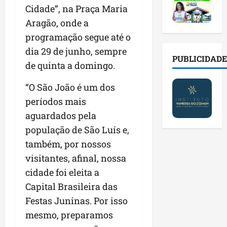
2
t
s
o
a
Cidade”, na Praça Maria
0
i
o
r
l
Aragão, onde a
2
r
b
e
e
6
a
r
programação segue até o
s
n
a
d
e
p
o
dia 29 de junho, sempre
b
a
E
PUBLICIDADE
ú
v
de quinta a domingo.
r
d
s
b
a
e
e
t
l
s
“O São João é um dos
s
f
r
i
t
a
períodos mais
a
e
c
e
l
m
i
o
aguardados pela
c
a
í
t
s
n
população de São Luís e,
d
l
o
c
o
também, por nossos
e
i
d
o
l
i
a
visitantes, afinal, nossa
o
m
o
m
s
s
c
g
cidade foi eleita a
p
e
M
o
i
Capital Brasileira das
r
r
o
n
a
Festas Juninas. Por isso
e
e
s
t
s
n
g
q
mesmo, preparamos
a
p
s
u
u
s